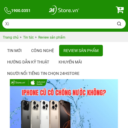
1900.0351
Trang chủ
Tin tức
Review sản phẩm
TIN MỚI
CÔNG NGHỆ
REVIEW SẢN PHẨM
HƯỚNG DẪN KỸ THUẬT
KHUYẾN MÃI
NGƯỜI NỔI TIẾNG TIN CHỌN 24HSTORE