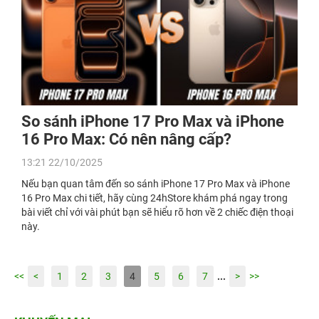
So sánh iPhone 17 Pro Max và iPhone
16 Pro Max: Có nên nâng cấp?
13:21 22/10/2025
Nếu bạn quan tâm đến so sánh iPhone 17 Pro Max và iPhone
16 Pro Max chi tiết, hãy cùng 24hStore khám phá ngay trong
bài viết chỉ với vài phút bạn sẽ hiểu rõ hơn về 2 chiếc điện thoại
này.
<<
<
1
2
3
4
5
6
7
...
>
>>