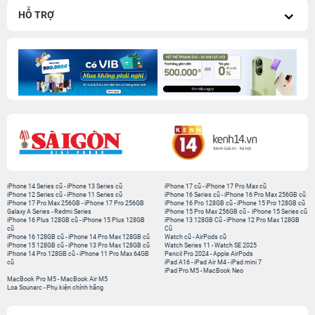
HỖ TRỢ
iPhone 14 Series cũ
-
iPhone 13 Series cũ
iPhone 17 cũ
-
iPhone 17 Pro Max cũ
iPhone 12 Series cũ
-
iPhone 11 Series cũ
iPhone 16 Series cũ
-
iPhone 16 Pro Max 256GB cũ
iPhone 17 Pro Max 256GB
-
iPhone 17 Pro 256GB
iPhone 16 Pro 128GB cũ
-
iPhone 15 Pro 128GB cũ
Galaxy A Series
-
Redmi Series
iPhone 15 Pro Max 256GB cũ
-
iPhone 15 Series cũ
iPhone 16 Plus 128GB cũ
-
iPhone 15 Plus 128GB
iPhone 13 128GB Cũ
-
iPhone 12 Pro Max 128GB
cũ
Cũ
iPhone 16 128GB cũ
-
iPhone 14 Pro Max 128GB cũ
Watch cũ
-
AirPods cũ
iPhone 15 128GB cũ
-
iPhone 13 Pro Max 128GB cũ
Watch Series 11
-
Watch SE 2025
iPhone 14 Pro 128GB cũ
-
iPhone 11 Pro Max 64GB
Pencil Pro 2024
-
Apple AirPods
cũ
iPad A16
-
iPad Air M4
-
iPad mini 7
iPad Pro M5
-
MacBook Neo
MacBook Pro M5
-
MacBook Air M5
Loa Sounarc
-
Phụ kiện chính hãng