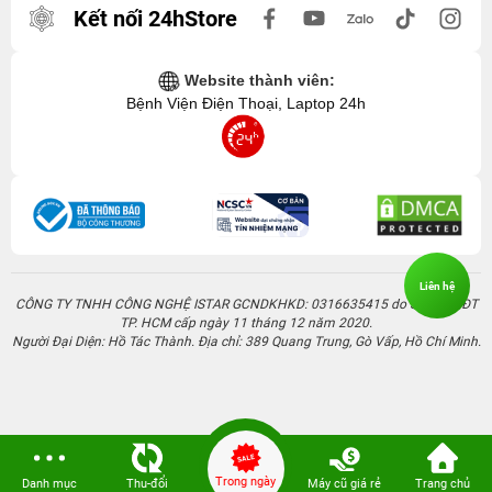
Kết nối 24hStore
Website thành viên:
Bệnh Viện Điện Thoại, Laptop 24h
Liên hệ
CÔNG TY TNHH CÔNG NGHỆ ISTAR GCNDKHKD: 0316635415 do Sở KH & ĐT
TP. HCM cấp ngày 11 tháng 12 năm 2020.
Người Đại Diện: Hồ Tác Thành. Địa chỉ: 389 Quang Trung, Gò Vấp, Hồ Chí Minh.
Trong ngày
Danh mục
Thu-đổi
Máy cũ giá rẻ
Trang chủ