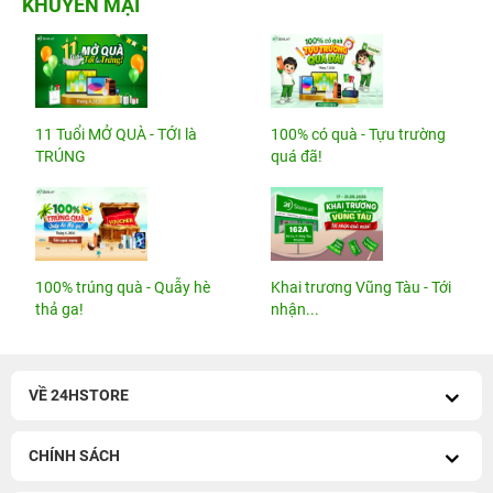
KHUYẾN MẠI
11 Tuổi MỞ QUÀ - TỚI là
100% có quà - Tựu trường
TRÚNG
quá đã!
100% trúng quà - Quẫy hè
Khai trương Vũng Tàu - Tới
thả ga!
nhận...
VỀ 24HSTORE
CHÍNH SÁCH