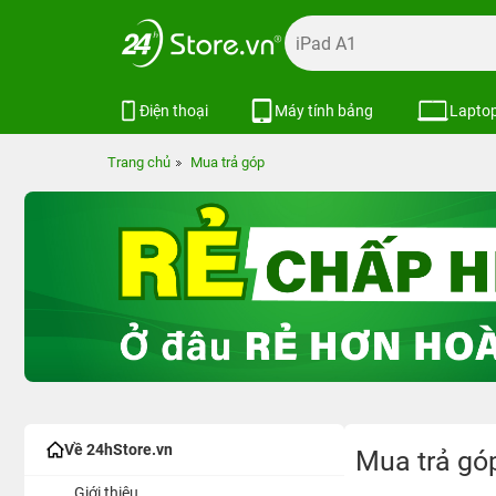
Điện thoại
Máy tính bảng
Lapto
Trang chủ
Mua trả góp
Về 24hStore.vn
Mua trả gó
Giới thiệu