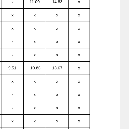
x
11.00
14.83
x
x
x
x
x
x
x
x
x
x
x
x
x
x
x
x
x
9.51
10.86
13.67
x
x
x
x
x
x
x
x
x
x
x
x
x
x
x
x
x