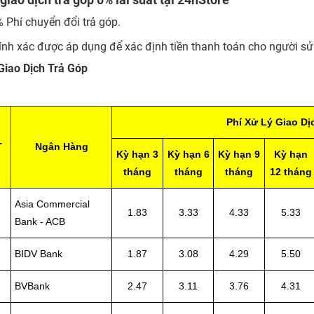
% Phí chuyển đổi trả góp.
ính xác được áp dụng để xác định tiền thanh toán cho người sử
Giao Dịch Trả Góp
Phí Xử Lý Giao D
T
Ngân Hàng
Kỳ hạn 3
Kỳ hạn 6
Kỳ hạn 9
Kỳ hạn
tháng
tháng
tháng
12 tháng
Asia Commercial
1.83
3.33
4.33
5.33
Bank - ACB
BIDV Bank
1.87
3.08
4.29
5.50
BVBank
2.47
3.11
3.76
4.31