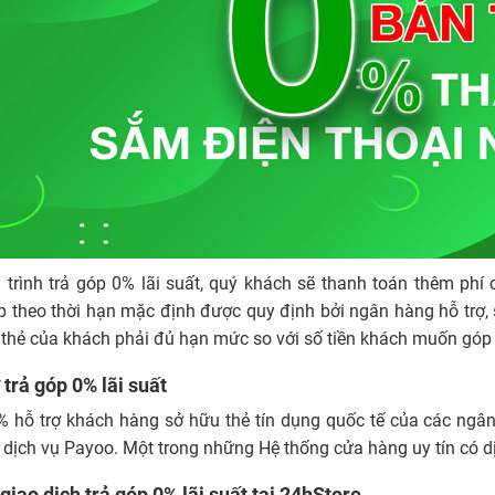
rình trả góp 0% lãi suất, quý khách sẽ thanh toán thêm phí 
p theo thời hạn mặc định được quy định bởi ngân hàng hỗ trợ,
n thẻ của khách phải đủ hạn mức so với số tiền khách muốn góp 
 trả góp 0% lãi suất
% hỗ trợ khách hàng sở hữu thẻ tín dụng quốc tế của các ngâ
i dịch vụ Payoo. Một trong những Hệ thống cửa hàng uy tín có dị
giao dịch trả góp 0% lãi suất tại 24hStore