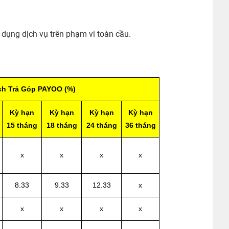
 dụng dịch vụ trên phạm vi toàn cầu.
ịch Trả Góp PAYOO (%)
Kỳ hạn
Kỳ hạn
Kỳ hạn
Kỳ hạn
15 tháng
18 tháng
24 tháng
36 tháng
x
x
x
x
8.33
9.33
12.33
x
x
x
x
x