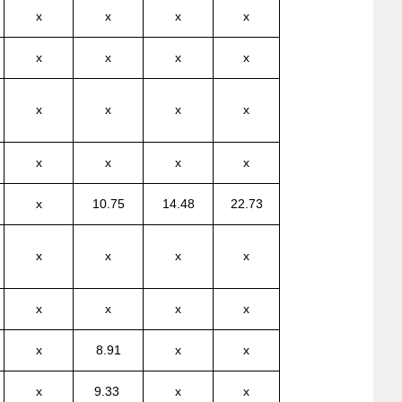
x
x
x
x
x
x
x
x
x
x
x
x
x
x
x
x
x
10.75
14.48
22.73
x
x
x
x
x
x
x
x
x
8.91
x
x
x
9.33
x
x