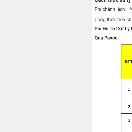
Phí chênh lệch = 
Công thức trên ch
Phí Hỗ Trợ Xử Lý 
Qua Payoo
ST
1
2
3