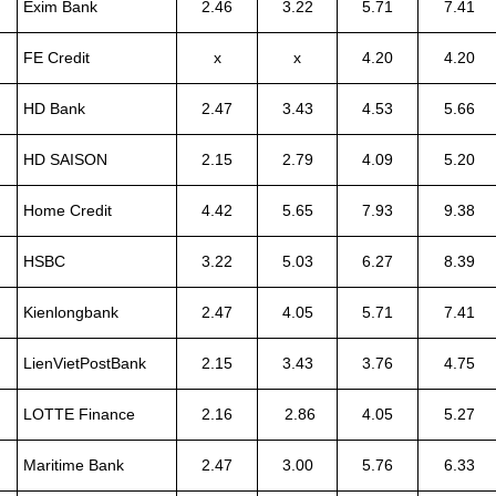
Exim Bank
2.46
3.22
5.71
7.41
FE Credit
x
x
4.20
4.20
HD Bank
2.47
3.43
4.53
5.66
HD SAISON
2.15
2.79
4.09
5.20
Home Credit
4.42
5.65
7.93
9.38
HSBC
3.22
5.03
6.27
8.39
Kienlongbank
2.47
4.05
5.71
7.41
LienVietPostBank
2.15
3.43
3.76
4.75
LOTTE Finance
2.16
2.86
4.05
5.27
Maritime Bank
2.47
3.00
5.76
6.33