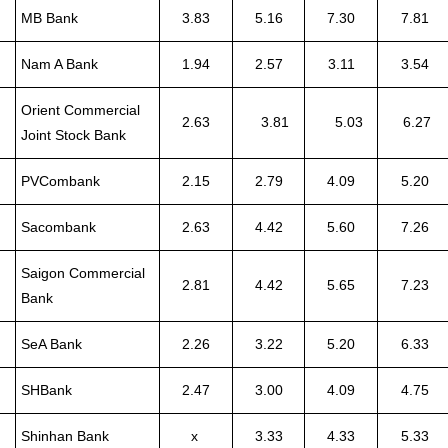
MB Bank
3.83
5.16
7.30
7.81
Nam A Bank
1.94
2.57
3.11
3.54
Orient Commercial
2.63
3.81
5.03
6.27
Joint Stock Bank
PVCombank
2.15
2.79
4.09
5.20
Sacombank
2.63
4.42
5.60
7.26
Saigon Commercial
2.81
4.42
5.65
7.23
Bank
SeA Bank
2.26
3.22
5.20
6.33
SHBank
2.47
3.00
4.09
4.75
Shinhan Bank
x
3.33
4.33
5.33