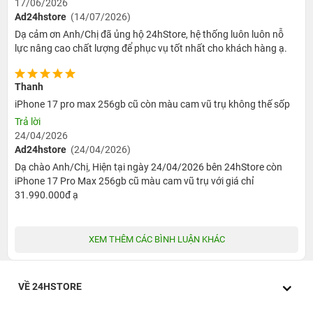
17/06/2026
Ad24hstore
(14/07/2026)
Dạ cảm ơn Anh/Chị đã ủng hộ 24hStore, hệ thống luôn luôn nỗ
2. Những lưu ý khi mua iPhone 17 Pro Max 256GB
lực nâng cao chất lượng để phục vụ tốt nhất cho khách hàng ạ.
cũ chính hãng
Khi chọn mua iPhone 17 Pro Max 256GB cũ chính hãng,
Thanh
người dùng không nên chỉ dựa vào ngoại hình đẹp hoặc
iPhone 17 pro max 256gb cũ còn màu cam vũ trụ không thế sốp
mức giá rẻ, mà cần kiểm tra kỹ nguồn gốc, tình trạng linh
Trả lời
kiện, pin, màn hình, camera và chính sách bảo hành đi
24/04/2026
Ad24hstore
(24/04/2026)
kèm. Theo thông số Apple công bố, iPhone 17 Pro Max là
Dạ chào Anh/Chị, Hiện tại ngày 24/04/2026 bên 24hStore còn
mẫu iPhone cao cấp với màn hình 6,9-inch, chip A19 Pro,
iPhone 17 Pro Max 256gb cũ màu cam vũ trụ với giá chỉ
hệ thống camera 48MP Pro Fusion và nhiều trang bị cao
31.990.000đ ạ
cấp, vì vậy giá trị máy cũ vẫn tương đối cao và càng cần
được kiểm tra cẩn thận trước khi thanh toán.
XEM THÊM CÁC BÌNH LUẬN KHÁC
Người mua nên kiểm tra đúng phiên bản iPhone 17
Pro Max 256GB trong phần Cài đặt => Cài đặt chung
=> Giới thiệu. Tại đây, cần đối chiếu tên máy, dung
VỀ 24HSTORE
lượng, số sê-ri, IMEI và tình trạng bảo hành nếu có. Với