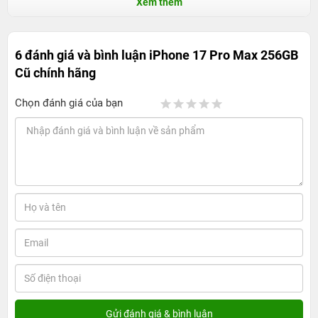
Xem thêm
6 đánh giá và bình luận
iPhone 17 Pro Max 256GB
Cũ chính hãng
Chọn đánh giá của bạn
iPhone 17 Pro Max 256GB cũ: Có đáng mua
ở thời điểm này?
1. Giá bán của sản phẩm
Giá bán của iPhone 17 Pro Max 256GB cũ chính hãng tại
24hStore phụ thuộc vào các yếu tố như dung lượng bộ
nhớ, tình trạng thiết bị và màu sắc. Bên cạnh đó, chính
sách bảo hành và các phụ kiện đi kèm cũng ảnh hưởng