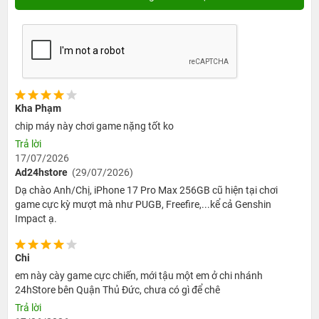
đến giá trị tổng thể của máy. Để nhận được thông tin chi
tiết và tư vấn phù hợp, bạn nên liên hệ trực tiếp với cửa
hàng để được hỗ trợ tốt nhất.
Kha Phạm
chip máy này chơi game nặng tốt ko
Trả lời
17/07/2026
Ad24hstore
(29/07/2026)
Dạ chào Anh/Chị, iPhone 17 Pro Max 256GB cũ hiện tại chơi
game cực kỳ mượt mà như PUGB, Freefire,...kể cả Genshin
Impact ạ.
Chi
em này cày game cực chiến, mới tậu một em ở chi nhánh
24hStore bên Quận Thủ Đức, chưa có gì để chê
Trả lời