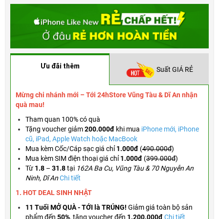
Ưu đãi thêm
Suất GIÁ RẺ
Mừng chi nhánh mới – Tới 24hStore Vũng Tàu & Dĩ An nhận
quà mau!
Tham quan 100% có quà
Tặng voucher
giảm
200.000đ
khi mua
iPhone mới, iPhone
cũ, iPad, Apple Watch hoặc MacBook
Mua kèm Cốc/Cáp sạc giá chỉ
1.000đ
(
490.000đ
)
Mua kèm SIM điện thoại giá chỉ
1.000đ
(
399.000đ
)
Từ
1.8
–
31.8
tại
162A Ba Cu, Vũng Tàu & 70 Nguyễn An
Ninh, Dĩ An
Chi tiết
1. HOT DEAL SINH NHẬT
11 Tuổi MỞ QUÀ - TỚI là TRÚNG!
Giảm giá toàn bộ sản
phẩm đến
50%
,
tặng voucher đến
1.200.000đ
Chi tiết