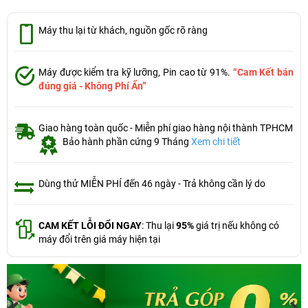
Máy thu lại từ khách, nguồn gốc rõ ràng
Máy được kiểm tra kỹ lưỡng, Pin cao từ 91%.
“Cam Kết bán
đúng giá - Không Phí Ẩn”
Giao hàng toàn quốc - Miễn phí giao hàng nội thành TPHCM
Bảo hành phần cứng 9 Tháng
Xem chi tiết
Dùng thử MIỄN PHÍ đến 46 ngày - Trả không cần lý do
CAM KẾT LỖI ĐỔI NGAY
: Thu lại
95%
giá trị nếu không có
máy đổi trên giá máy hiện tại