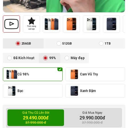
256GB
512GB
1TB
Đã Kích Hoạt
99%
Máy đẹp
Cũ 98%
Cam Vũ Trụ
Bạc
Xanh Đậm
Giá Thu Cũ Lên Đời
Giá Mua Ngay
29.490.000đ
29.990.000đ
37.990.000 đ
37.990.000 đ