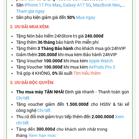
Săn
iPhone 17 Pro Max
,
Galaxy A17 5G
,
MacBook Neo
,...
Tham gia ngay
Săn phụ kiện giảm giá đến
50%
Mua ngay
2. ƯU ĐÃI MUA KÈM:
Tặng Nón bảo hiểm 24hStore trị giá
240.000đ
T
ặng thêm
36 tháng
bảo hành Pin miễn phí
Tặng thêm
3 Tháng Bảo hành
cho khách mua gói 24hVIP
Giảm thêm
200.000đ
khi mua kèm Bảo hành 24hVIP
Tặng
Voucher
100.000đ
khi mua kèm
Apple Watch
Tặng
Voucher
100.000đ
khi mua kèm
AirPods Pro 3
Trả góp 4 KHÔNG,
0%
lãi suất
Tìm hiểu thêm
3. ƯU ĐÃI ĐỘC QUYỀN:
Thu mua máy TẬN NHÀ!
Định giá nhanh - Thanh toán gọn
Chi tiết
Tặng
voucher giảm đến
1.500.000đ
cho HSSV & tài xế
công nghệ
Chi tiết
Thu cũ đổi mới giảm trực tiếp thêm đến
2.000.000đ
Xem
chi tiết
Tặng đến
300.000đ
cho khách sinh nhật trong
tháng
Xem hạn mức