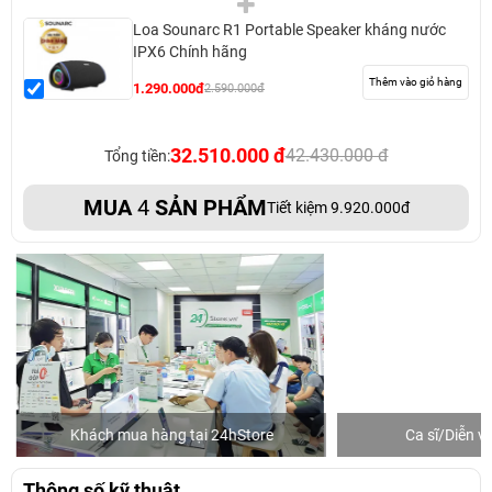
Loa Sounarc R1 Portable Speaker kháng nước
IPX6 Chính hãng
Thêm vào giỏ hàng
1.290.000đ
2.590.000đ
32.510.000 đ
42.430.000 đ
Tổng tiền:
MUA
4
SẢN PHẨM
Tiết kiệm 9.920.000đ
Khách mua hàng tại 24hStore
Ca sĩ/Diễn v
Thông số kỹ thuật