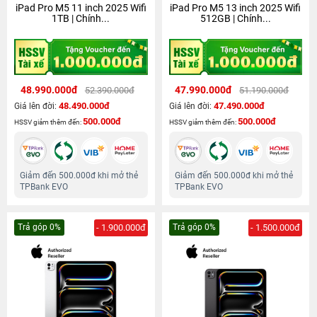
iPad Pro M5 11 inch 2025 Wifi
iPad Pro M5 13 inch 2025 Wifi
1TB | Chính...
512GB | Chính...
48.990.000đ
47.990.000đ
52.390.000đ
51.190.000đ
48.490.000đ
47.490.000đ
Giá lên đời:
Giá lên đời:
500.000đ
500.000đ
HSSV giảm thêm đến:
HSSV giảm thêm đến:
Giảm đến 500.000đ khi mở thẻ
Giảm đến 500.000đ khi mở thẻ
TPBank EVO
TPBank EVO
Trả góp 0%
- 1.900.000đ
Trả góp 0%
- 1.500.000đ