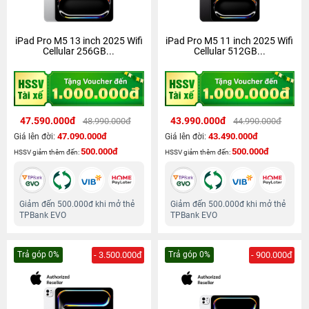
iPad Pro M5 13 inch 2025 Wifi
iPad Pro M5 11 inch 2025 Wifi
Cellular 256GB...
Cellular 512GB...
47.590.000đ
43.990.000đ
48.990.000đ
44.990.000đ
47.090.000đ
43.490.000đ
Giá lên đời:
Giá lên đời:
500.000đ
500.000đ
HSSV giảm thêm đến:
HSSV giảm thêm đến:
Giảm đến 500.000đ khi mở thẻ
Giảm đến 500.000đ khi mở thẻ
TPBank EVO
TPBank EVO
Trả góp 0%
- 3.500.000đ
Trả góp 0%
- 900.000đ