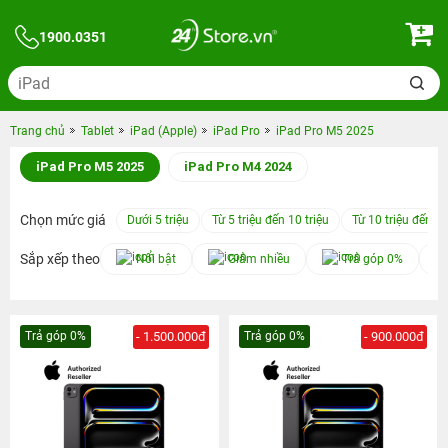
1900.0351
Trang chủ
Tablet
iPad (Apple)
iPad Pro
iPad Pro M5 2025
iPad Pro M5 2025
iPad Pro M4 2024
Chọn mức giá
Dưới 5 triệu
Từ 5 triệu đến 10 triệu
Từ 10 triệu đến 15
Sắp xếp theo
Nổi bật
Giảm nhiều
Trả góp 0%
Trả góp 0%
- 1.500.000đ
Trả góp 0%
- 900.000đ