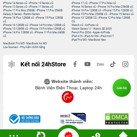
iPhone 14 Series cũ
-
iPhone 13 Series cũ
iPhone 17 cũ
-
iPhone 17 Pro Max cũ
iPhone 12 Series cũ
-
iPhone 11 Series cũ
iPhone 16 Series cũ
-
iPhone 16 Pro Max 256GB cũ
iPhone 17 Pro Max 256GB
-
iPhone 17 Pro 256GB
iPhone 16 Pro 128GB cũ
-
iPhone 15 Pro 128GB cũ
Galaxy A Series
-
Redmi Series
iPhone 15 Pro Max 256GB cũ
-
iPhone 15 Series cũ
iPhone 16 Plus 128GB cũ
-
iPhone 15 Plus 128GB
iPhone 13 128GB Cũ
-
iPhone 12 Pro Max 128GB
cũ
Cũ
iPhone 16 128GB cũ
-
iPhone 14 Pro Max 128GB cũ
Watch cũ
-
AirPods cũ
iPhone 15 128GB cũ
-
iPhone 13 Pro Max 128GB cũ
Watch Series 11
-
Watch SE 2025
iPhone 14 Pro 128GB cũ
-
iPhone 11 Pro Max 64GB
Pencil Pro 2024
-
Apple AirPods
cũ
iPad A16
-
iPad Air M4
-
iPad mini 7
iPad Pro M5
-
MacBook Neo
MacBook Pro M5
-
MacBook Air M5
Loa Sounarc
-
Phụ kiện chính hãng
Kết nối 24hStore
Website thành viên:
Bệnh Viện Điện Thoại, Laptop 24h
Liên hệ