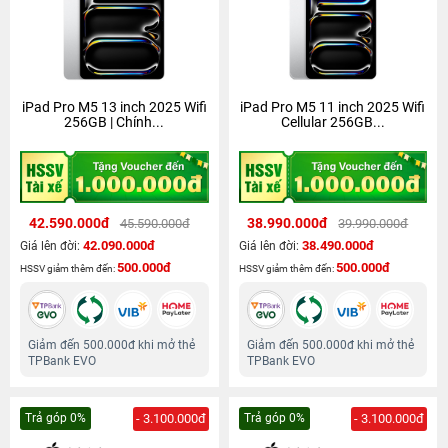
iPad Pro M5 13 inch 2025 Wifi
iPad Pro M5 11 inch 2025 Wifi
256GB | Chính...
Cellular 256GB...
42.590.000đ
38.990.000đ
45.590.000đ
39.990.000đ
42.090.000đ
38.490.000đ
Giá lên đời:
Giá lên đời:
500.000đ
500.000đ
HSSV giảm thêm đến:
HSSV giảm thêm đến:
Giảm đến 500.000đ khi mở thẻ
Giảm đến 500.000đ khi mở thẻ
TPBank EVO
TPBank EVO
Trả góp 0%
- 3.100.000đ
Trả góp 0%
- 3.100.000đ