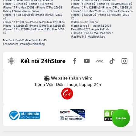
iPhone 14 Series cũ
-
iPhone 13 Series cũ
iPhone 17 cũ
-
iPhone 17 Pro Max cũ
iPhone 12 Series cũ
-
iPhone 11 Series cũ
iPhone 16 Series cũ
-
iPhone 16 Pro Max 256GB cũ
iPhone 17 Pro Max 256GB
-
iPhone 17 Pro 256GB
iPhone 16 Pro 128GB cũ
-
iPhone 15 Pro 128GB cũ
Galaxy A Series
-
Redmi Series
iPhone 15 Pro Max 256GB cũ
-
iPhone 15 Series cũ
iPhone 16 Plus 128GB cũ
-
iPhone 15 Plus 128GB
iPhone 13 128GB Cũ
-
iPhone 12 Pro Max 128GB
cũ
Cũ
iPhone 16 128GB cũ
-
iPhone 14 Pro Max 128GB cũ
Watch cũ
-
AirPods cũ
iPhone 15 128GB cũ
-
iPhone 13 Pro Max 128GB cũ
Watch Series 11
-
Watch SE 2025
iPhone 14 Pro 128GB cũ
-
iPhone 11 Pro Max 64GB
Pencil Pro 2024
-
Apple AirPods
cũ
iPad A16
-
iPad Air M4
-
iPad mini 7
iPad Pro M5
-
MacBook Neo
MacBook Pro M5
-
MacBook Air M5
Loa Sounarc
-
Phụ kiện chính hãng
Kết nối 24hStore
Website thành viên:
Bệnh Viện Điện Thoại, Laptop 24h
Liên hệ