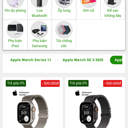
Pin dự phòng
Loa
Ốp lưng
Sim số
Đế sạc
Bluetooth
không dây
Phụ kiện
Phụ kiện
Túi chống
iPad
Samsung
sốc
Apple Watch Series 11
Apple Watch SE 3 2025
Apple W
Trả góp 0%
- 500.000đ
Trả góp 0%
- 500.000đ