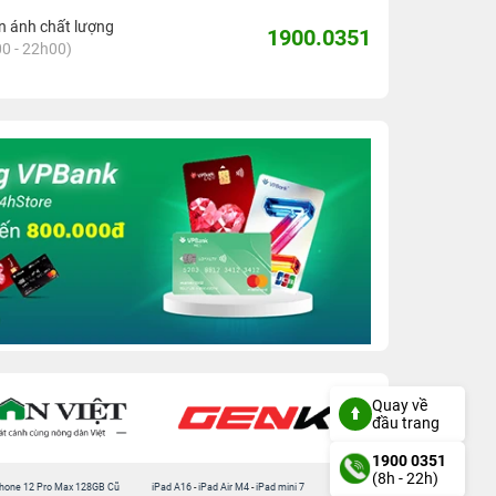
 ánh chất lượng
1900.0351
0 - 22h00)
Amplier Class-D, các sản phẩm của Marshall mang
kế và tinh chỉnh bởi Marshall, giúp nâng cao chất
ử dụng của tất cả mọi người sử dụng. Từ các sản
ll Woburn II với công suất lên tới 110W, tất cả
 cho mình những chiếc loa phù hợp với không gian
Quay về
đầu trang
1900 0351
(8h - 22h)
hone 12 Pro Max 128GB Cũ
iPad A16
-
iPad Air M4
-
iPad mini 7