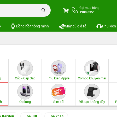
Gọi mua hàng
1900.0351
p
Đồng hồ thông minh
Máy cũ giá rẻ
Phụ kiện
g
Cốc - Cáp Sạc
Phụ kiện Apple
Combo khuyến mãi
th
Ốp lưng
Sim số
Đế sạc không dây
P
/ Kardon
Loa JBL
Loa khác