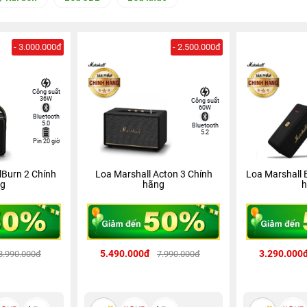
- 3.000.000đ
- 2.500.000đ
Công suất
36W
Công suất
60W
Bluetooth
5.0
Bluetooth
5.2
Pin 20 giờ
lBurn 2 Chính
Loa Marshall Acton 3 Chính
Loa Marshall 
g
hãng
h
5.490.000đ
3.290.000
8.990.000đ
7.990.000đ