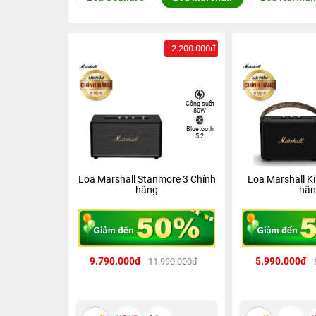
- 2.200.000đ
Công suất
80W
Bluetooth
5.2
Loa Marshall Stanmore 3 Chính
Loa Marshall Ki
hãng
hãn
9.790.000đ
5.990.000đ
11.990.000đ