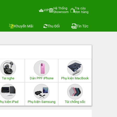
Hệ Thống
Tra cứu
VIP
Showroom
đơn hàng
Khuyến Mãi
Thu Đổi
Tin Tức
Tai nghe
Dán PPF iPhone
Phụ kiện MacBook
hụ kiện iPad
Phụ kiện Samsung
Túi chống sốc