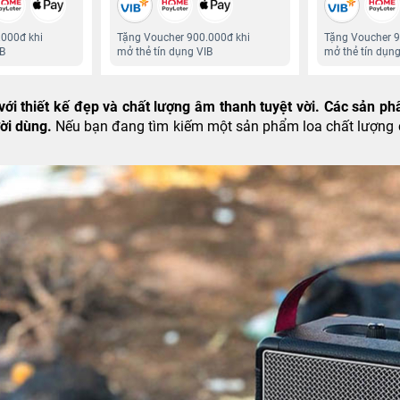
.000đ khi
Tặng Voucher 900.000đ khi
Tặng Voucher 9
IB
mở thẻ tín dụng VIB
mở thẻ tín dụng
với thiết kế đẹp và chất lượng âm thanh tuyệt vời. Các sản p
ười dùng.
Nếu bạn đang tìm kiếm một sản phẩm loa chất lượng c