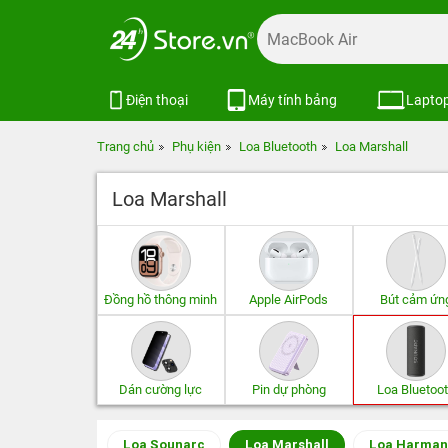
Điện thoại
Máy tính bảng
Lapto
Trang chủ
Phụ kiện
Loa Bluetooth
Loa Marshall
Loa Marshall
Đồng hồ thông minh
Apple AirPods
Bút cảm ứn
Dán cường lực
Pin dự phòng
Loa Bluetoo
Loa Sounarc
Loa Marshall
Loa Harman