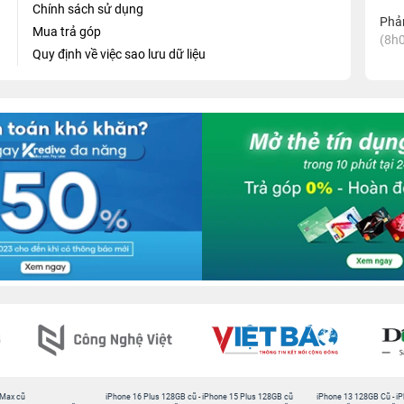
Chính sách sử dụng
Phản
Mua trả góp
(8h0
Quy định về việc sao lưu dữ liệu
ó chất lượng âm thanh tuyệt vời. Với công nghệ loa kép và 
òn được trang bị các driver loa và tweeter đặc biệt được thiết 
 này bạn sẽ có trải nghiệm âm thanh tốt nhất.
còn đa dạng về kích cỡ và công suất, phù hợp với nhu cầu s
 công suất 10W cho đến những sản phẩm lớn hơn như loa Marsha
 cá nhân đến phòng hát gia đình. Vì thế, bạn có thể chọn mua
 Max cũ
iPhone 16 Plus 128GB cũ
-
iPhone 15 Plus 128GB cũ
iPhone 13 128GB Cũ
-
iP