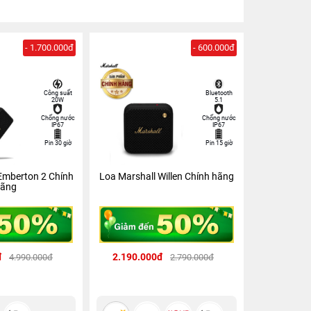
- 1.700.000đ
- 600.000đ
Công suất
Bluetooth
20W
5.1
Chống nước
Chống nước
IP67
IP67
Pin 30 giờ
Pin 15 giờ
Emberton 2 Chính
Loa Marshall Willen Chính hãng
ãng
đ
2.190.000đ
4.990.000đ
2.790.000đ