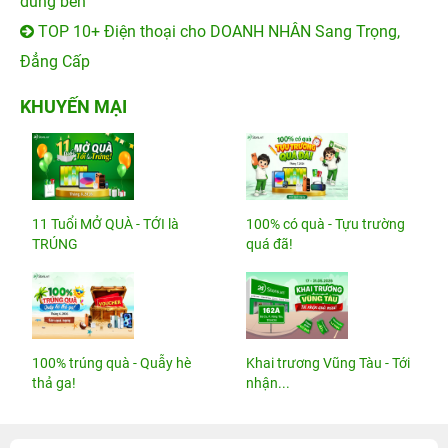
dùng bền
TOP 10+ Điện thoại cho DOANH NHÂN Sang Trọng,
Đẳng Cấp
KHUYẾN MẠI
11 Tuổi MỞ QUÀ - TỚI là
100% có quà - Tựu trường
TRÚNG
quá đã!
100% trúng quà - Quẫy hè
Khai trương Vũng Tàu - Tới
thả ga!
nhận...