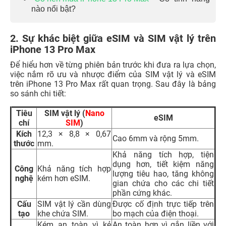
nào nổi bật?
2. Sự khác biệt giữa eSIM và SIM vật lý trên
iPhone 13 Pro Max
Để hiểu hơn về từng phiên bản trước khi đưa ra lựa chọn,
việc nắm rõ ưu và nhược điểm của SIM vật lý và eSIM
trên iPhone 13 Pro Max rất quan trọng. Sau đây là bảng
so sánh chi tiết:
Tiêu
SIM vật lý (
Nano
eSIM
chí
SIM
)
Kích
12,3 × 8,8 × 0,67
Cao 6mm và rộng 5mm.
thước
mm.
Khả năng tích hợp, tiện
dụng hơn, tiết kiệm năng
Công
Khả năng tích hợp
lượng tiêu hao, tăng không
nghệ
kém hơn eSIM.
gian chứa cho các chi tiết
phần cứng khác.
Cấu
SIM vật lý cần dùng
Được cố định trực tiếp trên
tạo
khe chứa SIM.
bo mạch của điện thoại.
Kém an toàn vì kẻ
An toàn hơn vì gắn liền với