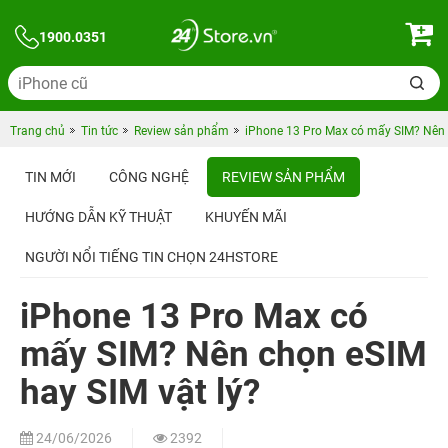
1900.0351
Trang chủ
Tin tức
Review sản phẩm
iPhone 13 Pro Max có mấy SIM? Nên 
TIN MỚI
CÔNG NGHỆ
REVIEW SẢN PHẨM
HƯỚNG DẪN KỸ THUẬT
KHUYẾN MÃI
NGƯỜI NỔI TIẾNG TIN CHỌN 24HSTORE
iPhone 13 Pro Max có
mấy SIM? Nên chọn eSIM
hay SIM vật lý?
24/06/2026
2392