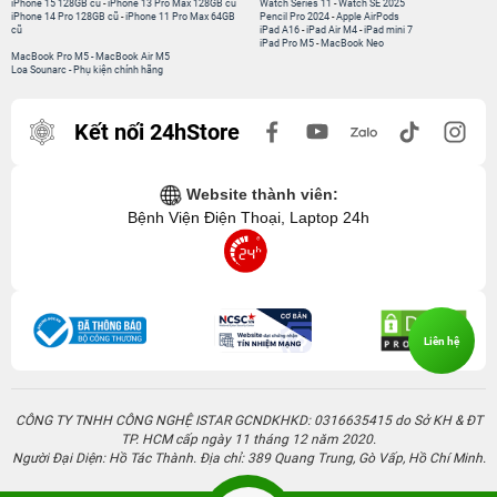
iPhone 15 128GB cũ
-
iPhone 13 Pro Max 128GB cũ
Watch Series 11
-
Watch SE 2025
iPhone 14 Pro 128GB cũ
-
iPhone 11 Pro Max 64GB
Pencil Pro 2024
-
Apple AirPods
cũ
iPad A16
-
iPad Air M4
-
iPad mini 7
iPad Pro M5
-
MacBook Neo
MacBook Pro M5
-
MacBook Air M5
Loa Sounarc
-
Phụ kiện chính hãng
Kết nối 24hStore
Website thành viên:
Bệnh Viện Điện Thoại, Laptop 24h
Liên hệ
CÔNG TY TNHH CÔNG NGHỆ ISTAR GCNDKHKD: 0316635415 do Sở KH & ĐT
TP. HCM cấp ngày 11 tháng 12 năm 2020.
Người Đại Diện: Hồ Tác Thành. Địa chỉ: 389 Quang Trung, Gò Vấp, Hồ Chí Minh.