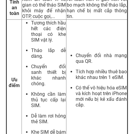
Tính
gian có thể tháo SIM
bo mạch không thể tháo lắp,
an
khỏi máy để nhận
hạn chế bị mất cắp thông
toàn
OTP, cuộc gọi,...
tin.
Tương thích hầu
hết các điện
thoại có khe
SIM vật lý.
Tháo lắp dễ
Chuyển đổi nhà mạng
dàng.
qua QR.
Chuyển đổi
Tích hợp nhiều thuê bao
sanh thiết bị
khác nhau trên 1 eSIM.
khác nhanh
Ưu
chóng.
điểm
Có thể vô hiệu hóa eSIM
và kích hoạt trên iPhone
Không cần làm
mới nếu bị kẻ xấu đánh
thủ tục cấp lại
cắp.
SIM.
Dễ làm rơi hỏng
thẻ SIM.
Khe SIM dễ bám