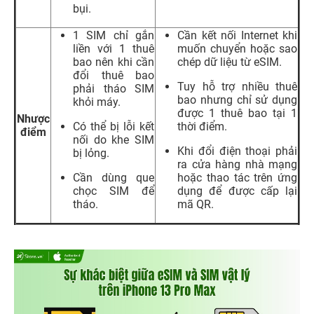
bụi.
1 SIM chỉ gắn
Cần kết nối Internet khi
liền với 1 thuê
muốn chuyển hoặc sao
bao nên khi cần
chép dữ liệu từ eSIM.
đổi thuê bao
Tuy hỗ trợ nhiều thuê
phải tháo SIM
bao nhưng chỉ sử dụng
khỏi máy.
được 1 thuê bao tại 1
Nhược
Có thể bị lỗi kết
thời điểm.
điểm
nối do khe SIM
Khi đổi điện thoại phải
bị lỏng.
ra cửa hàng nhà mạng
Cần dùng que
hoặc thao tác trên ứng
chọc SIM để
dụng để được cấp lại
tháo.
mã QR.