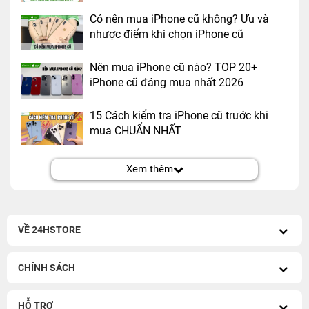
Rừng Thông, Bạc, Vàng Gold, Than Chì, Xanh
Có nên mua iPhone cũ không? Ưu và
Dương Sierra
phù hợp với người dùng cần dòng
nhược điểm khi chọn iPhone cũ
máy cao cấp để
chơi game và quay chụp
.
iPhone
12 cũ
và
12 Mini cũ
phù hợp với người dùng
cơ
Nên mua iPhone cũ nào? TOP 20+
bản
, thích các màu trendy hơn gồm
Hồng, Xanh
iPhone cũ đáng mua nhất 2026
Dương, Xanh Lá
,...
15 Cách kiểm tra iPhone cũ trước khi
mua CHUẨN NHẤT
Mục Lục
Xem thêm
Giá iPhone 13 (Pro Max/Pro/Mini) cũ tại
24hStore?
VỀ 24HSTORE
iPhone 13 Series cũ có mấy phiên bản?
CHÍNH SÁCH
iPhone 13 Series máy cũ có mấy loại tại
24hStore?
HỖ TRỢ