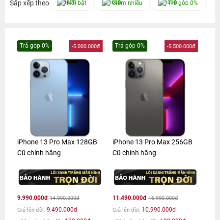
Sắp xếp theo
Nổi bật
Giảm nhiều
Trả góp 0%
Trả góp 0%
Trả góp 0%
-5.000.000đ
-5.500.000đ
iPhone 13 Pro Max 128GB
iPhone 13 Pro Max 256GB
Cũ chính hãng
Cũ chính hãng
9.990.000đ
11.490.000đ
14.990.000đ
16.990.000đ
9.490.000đ
10.990.000đ
Giá lên đời:
Giá lên đời: