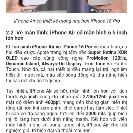
iPhone Air có thiết kế mỏng nhẹ hơn iPhone 16 Pro
2.2. Về màn hình: iPhone Air có màn hình 6.5 inch
lớn hơn
Khi
so sánh iPhone Air và iPhone 16 Pro
về màn hình, cả
hai đều được Apple trang bị tấm nền
Super Retina XDR
OLED
cao cấp cùng công nghệ
ProMotion 120Hz,
Dynamic Island, Always-On Display, True Tone
và Haptic
Touch. Nhờ đó, cả hai thiết bị đều mang lại trải nghiệm
hiển thị mượt mà, màu sắc sống động và khả năng hiển
thị sắc nét chuẩn flagship.
Tuy nhiên, iPhone Air sở hữu màn hình lớn hơn với kích
thước
6,5 inch
cùng độ phân giải
2736x1260 pixel
với
mật độ điểm ảnh
460ppi
, mang đến không gian hiển thị
rộng rãi hơn khi xem phim, chơi game hay làm việc. Thiết
bị còn có độ sáng ngoài trời lên đến
3000 nits
giúp hiển
thị rõ ràng hơn dưới ánh nắng mạnh. Kết hợp với viền
màn hình mỏng và trọng lượng nhẹ, iPhone Air cho trải
nghiệm giải trí hiện đại và thoải mái hơn.