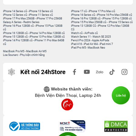
iPhone 14 Series cũ
-
iPhone 13 Series cũ
iPhone 17 cũ
-
iPhone 17 Pro Max cũ
iPhone 12 Series cũ
-
iPhone 11 Series cũ
iPhone 16 Series cũ
-
iPhone 16 Pro Max 256GB cũ
iPhone 17 Pro Max 256GB
-
iPhone 17 Pro 256GB
iPhone 16 Pro 128GB cũ
-
iPhone 15 Pro 128GB cũ
Galaxy A Series
-
Redmi Series
iPhone 15 Pro Max 256GB cũ
-
iPhone 15 Series cũ
iPhone 16 Plus 128GB cũ
-
iPhone 15 Plus 128GB
iPhone 13 128GB Cũ
-
iPhone 12 Pro Max 128GB
cũ
Cũ
iPhone 16 128GB cũ
-
iPhone 14 Pro Max 128GB cũ
Watch cũ
-
AirPods cũ
iPhone 15 128GB cũ
-
iPhone 13 Pro Max 128GB cũ
Watch Series 11
-
Watch SE 2025
iPhone 14 Pro 128GB cũ
-
iPhone 11 Pro Max 64GB
Pencil Pro 2024
-
Apple AirPods
cũ
iPad A16
-
iPad Air M4
-
iPad mini 7
iPad Pro M5
-
MacBook Neo
MacBook Pro M5
-
MacBook Air M5
Loa Sounarc
-
Phụ kiện chính hãng
Kết nối 24hStore
Website thành viên:
Bệnh Viện Điện Thoại, Laptop 24h
Liên hệ