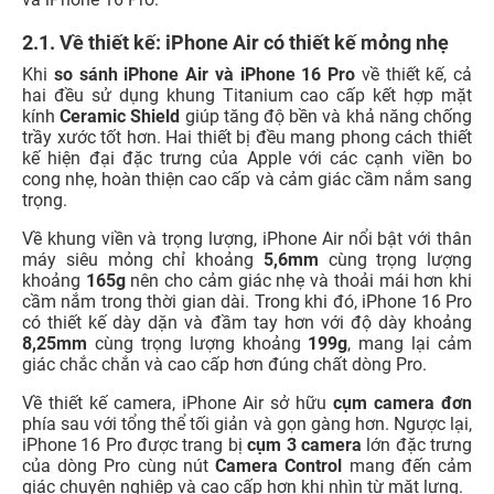
2.1. Về thiết kế: iPhone Air có thiết kế mỏng nhẹ
Khi
so sánh iPhone Air và iPhone 16 Pro
về thiết kế, cả
hai đều sử dụng khung Titanium cao cấp kết hợp mặt
kính
Ceramic Shield
giúp tăng độ bền và khả năng chống
trầy xước tốt hơn. Hai thiết bị đều mang phong cách thiết
kế hiện đại đặc trưng của Apple với các cạnh viền bo
cong nhẹ, hoàn thiện cao cấp và cảm giác cầm nắm sang
trọng.
Về khung viền và trọng lượng, iPhone Air nổi bật với thân
máy siêu mỏng chỉ khoảng
5,6mm
cùng trọng lượng
khoảng
165g
nên cho cảm giác nhẹ và thoải mái hơn khi
cầm nắm trong thời gian dài. Trong khi đó, iPhone 16 Pro
có thiết kế dày dặn và đầm tay hơn với độ dày khoảng
8,25mm
cùng trọng lượng khoảng
199g
, mang lại cảm
giác chắc chắn và cao cấp hơn đúng chất dòng Pro.
Về thiết kế camera, iPhone Air sở hữu
cụm camera đơn
phía sau với tổng thể tối giản và gọn gàng hơn. Ngược lại,
iPhone 16 Pro được trang bị
cụm 3 camera
lớn đặc trưng
của dòng Pro cùng nút
Camera Control
mang đến cảm
giác chuyên nghiệp và cao cấp hơn khi nhìn từ mặt lưng.