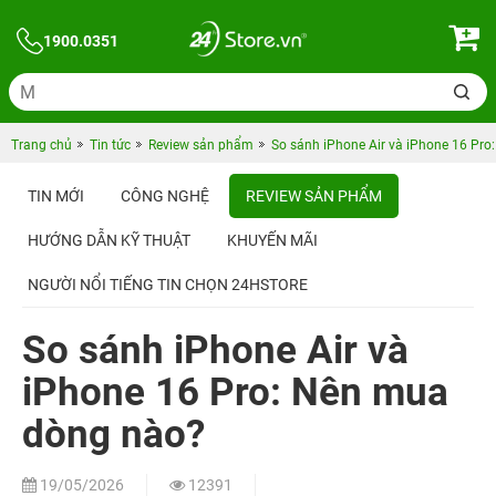
1900.0351
Trang chủ
Tin tức
Review sản phẩm
So sánh iPhone Air và iPhone 16 Pr
TIN MỚI
CÔNG NGHỆ
REVIEW SẢN PHẨM
HƯỚNG DẪN KỸ THUẬT
KHUYẾN MÃI
NGƯỜI NỔI TIẾNG TIN CHỌN 24HSTORE
So sánh iPhone Air và
iPhone 16 Pro: Nên mua
dòng nào?
19/05/2026
12391