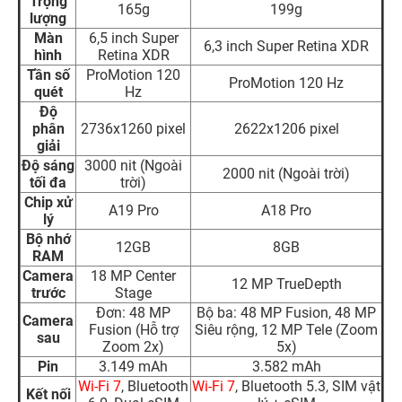
Trọng
165g
199g
lượng
Màn
6,5 inch Super
6,3 inch Super Retina XDR
hình
Retina XDR
Tần số
ProMotion 120
ProMotion 120 Hz
quét
Hz
Độ
phân
2736x1260 pixel
2622x1206 pixel
giải
Độ sáng
3000 nit (Ngoài
2000 nit (Ngoài trời)
tối đa
trời)
Chip xử
A19 Pro
A18 Pro
lý
Bộ nhớ
12GB
8GB
RAM
Camera
18 MP Center
12 MP TrueDepth
trước
Stage
Đơn: 48 MP
Bộ ba: 48 MP Fusion, 48 MP
Camera
Fusion (Hỗ trợ
Siêu rộng, 12 MP Tele (Zoom
sau
Zoom 2x)
5x)
Pin
3.149 mAh
3.582 mAh
Wi-Fi 7
, Bluetooth
Wi-Fi 7
, Bluetooth 5.3, SIM vật
Kết nối