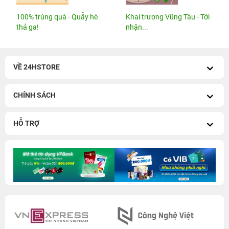
100% trúng quà - Quẫy hè
Khai trương Vũng Tàu - Tới
thả ga!
nhận...
VỀ 24HSTORE
CHÍNH SÁCH
HỖ TRỢ