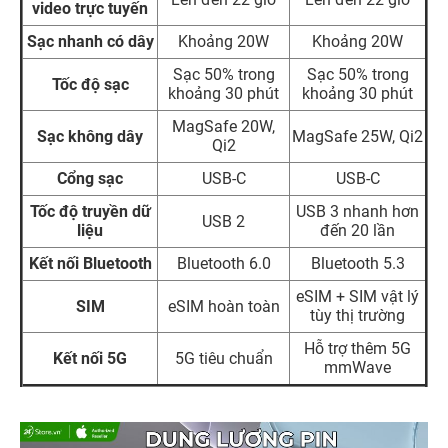
video trực tuyến
Sạc nhanh có dây
Khoảng 20W
Khoảng 20W
Sạc 50% trong
Sạc 50% trong
Tốc độ sạc
khoảng 30 phút
khoảng 30 phút
MagSafe 20W,
Sạc không dây
MagSafe 25W, Qi2
Qi2
Cổng sạc
USB-C
USB-C
Tốc độ truyền dữ
USB 3 nhanh hơn
USB 2
liệu
đến 20 lần
Kết nối Bluetooth
Bluetooth 6.0
Bluetooth 5.3
eSIM + SIM vật lý
SIM
eSIM hoàn toàn
tùy thị trường
Hỗ trợ thêm 5G
Kết nối 5G
5G tiêu chuẩn
mmWave