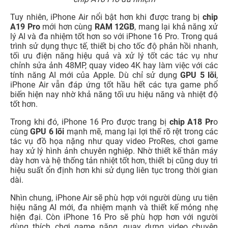
Tuy nhiên, iPhone Air nổi bật hơn khi được trang bị
chip
A19 Pro
mới hơn cùng
RAM 12GB
, mang lại khả năng xử
lý AI và đa nhiệm tốt hơn so với iPhone 16 Pro. Trong quá
trình sử dụng thực tế, thiết bị cho tốc độ phản hồi nhanh,
tối ưu điện năng hiệu quả và xử lý tốt các tác vụ như
chỉnh sửa ảnh 48MP, quay video 4K hay làm việc với các
tính năng AI mới của Apple. Dù chỉ sử dụng
GPU 5 lõi
,
iPhone Air vẫn đáp ứng tốt hầu hết các tựa game phổ
biến hiện nay nhờ khả năng tối ưu hiệu năng và nhiệt độ
tốt hơn.
Trong khi đó, iPhone 16 Pro được trang bị
chip A18 Pr
o
cùng
GPU 6 lõi
mạnh mẽ, mang lại lợi thế rõ rệt trong các
tác vụ đồ họa nặng như quay video ProRes, chơi game
hay xử lý hình ảnh chuyên nghiệp. Nhờ thiết kế thân máy
dày hơn và hệ thống tản nhiệt tốt hơn, thiết bị cũng duy trì
hiệu suất ổn định hơn khi sử dụng liên tục trong thời gian
dài.
Nhìn chung, iPhone Air sẽ phù hợp với người dùng ưu tiên
hiệu năng AI mới, đa nhiệm mạnh và thiết kế mỏng nhẹ
hiện đại. Còn iPhone 16 Pro sẽ phù hợp hơn với người
dùng thích chơi game nặng, quay dựng video chuyên