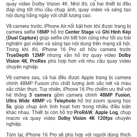
quay video Dolby Vision 4K. Nhờ đó, cả hai thiết bị đều
đáp ứng tốt nhu cầu chụp ảnh, quay video và sáng tạo
nội dung hằng ngày với chất lượng cao.
Về camera trước, iPhone Air nổi bật hơn khi được trang bị
camera selfie
18MP
hỗ trợ
Center Stage
và
Ghi Hình Kép
(Dual Capture)
giúp selfie chi tiết hơn cũng như tối ưu trải
nghiệm gọi video và sáng tạo nội dung trên mạng xã hội.
Trong khi đó, iPhone 16 Pro sở hữu camera trước
TrueDepth 12MP
nhưng vẫn hỗ trợ quay video
Dolby
Vision 4K
,
ProRes
phù hợp hơn với nhu cầu quay video
chuyên nghiệp.
Về camera sau, cả hai đều được Apple trang bị camera
chính 48MP Fusion cho chất lượng ảnh sắc nét và màu
sắc chân thực. Tuy nhiên, iPhone 16 Pro chiếm ưu thế với
hệ thống
3 camera
gồm camera chính
48MP Fusion
,
Ultra Wide 48MP
và
Telephoto
hỗ trợ zoom quang học
5x
, giúp chụp ảnh linh hoạt hơn trong nhiều điều kiện
khác nhau. Thiết bị còn hỗ trợ
ProRAW
,
Apple Log
, chụp
macro và quay video
Dolby Vision 4K 120fps
chuyên
nghiệp.
Tóm lại, iPhone 16 Pro sẽ phù hợp với người dùng thích