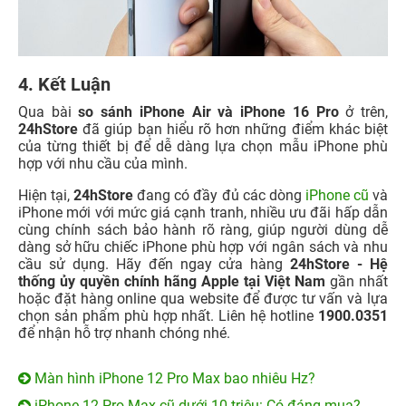
4. Kết Luận
Qua bài
so sánh iPhone Air và iPhone 16 Pro
ở trên,
24hStore
đã giúp bạn hiểu rõ hơn những điểm khác biệt
của từng thiết bị để dễ dàng lựa chọn mẫu iPhone phù
hợp với nhu cầu của mình.
Hiện tại,
24hStore
đang có đầy đủ các dòng
iPhone cũ
và
iPhone mới với mức giá cạnh tranh, nhiều ưu đãi hấp dẫn
cùng chính sách bảo hành rõ ràng, giúp người dùng dễ
dàng sở hữu chiếc iPhone phù hợp với ngân sách và nhu
cầu sử dụng. Hãy đến ngay cửa hàng
24hStore - Hệ
thống ủy quyền chính hãng Apple tại Việt Nam
gần nhất
hoặc đặt hàng online qua website để được tư vấn và lựa
chọn sản phẩm phù hợp nhất. Liên hệ hotline
1900.0351
để nhận hỗ trợ nhanh chóng nhé.
Màn hình iPhone 12 Pro Max bao nhiêu Hz?
iPhone 12 Pro Max cũ dưới 10 triệu: Có đáng mua?