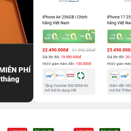
iPhone Air 256GB | Chính
iPhone 17 256GB | Chính
hãng Việt Nam
hãng Việt Nam
22.490.000đ
23.490.000đ
31.990.000đ
24.990.000đ
19.990.000đ
20.990.000đ
Giá lên đời:
Giá lên đời:
100.000đ
100.000đ
HSSV giảm thêm đến:
HSSV giảm thêm đến:
Tặng Voucher 900.000đ khi
Giảm đến 500.000đ khi
mở thẻ tín dụng VIB
mở thẻ TPBank EVO