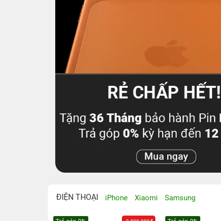
iPhone 17 Pro Max 512GB |
iPhone 17e 256GB | Chính
Chính hãng Việt Nam
hãng Việt Nam
40.990.000đ
16.990.000đ
44.490.000đ
17.990.000đ
38.490.000đ
14.490.000đ
Giá lên đời:
Giá lên đời:
100.000đ
100.000đ
HSSV giảm thêm đến:
HSSV giảm thêm đến:
Giảm đến 500.000đ khi
Giảm đến 500.000đ khi
mở thẻ TPBank EVO
mở thẻ TPBank EVO
ĐIỆN THOẠI
iPhone
Xiaomi
Samsung