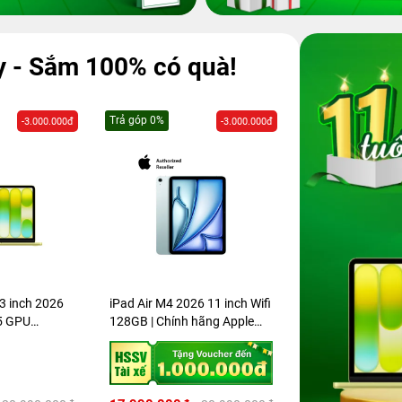
y - Sắm 100% có quà!
 0%
Trả góp 0%
Trả góp 
-3.000.000đ
-4.009.000đ
r M4 2026 11 inch Wifi
iPhone 16 Pro Max 256GB
iPhone 
| Chính hãng Apple
Cũ chính hãng
Chính h
am