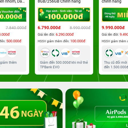
ền nhôm, Dây
8GB/256GB Chính hãng
chính hãng
ize S/M |
ệt Nam
6.790.000đ
9.990.000đ
7.840.000đ
8.990.000đ
0.000đ
6.290.000đ
9.49
Giá lên đời:
Giá lên đời:
500.000đ
100.000đ
đến:
HSSV giảm thêm đến:
HSSV giảm thêm 
 giảm thêm
Giảm đến 500.000đ khi mở thẻ
Thu cũ đổi mới
đ
TPBank EVO
đến 1.500.000