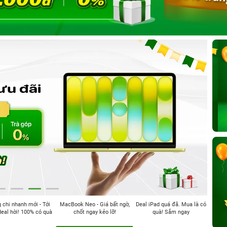
chi nhanh mới - Tới
MacBook Neo - Giá bất ngờ,
Deal iPad quá đã. Mua là có
eal hời! 100% có quà
chốt ngay kẻo lỡ!
quà! Sắm ngay