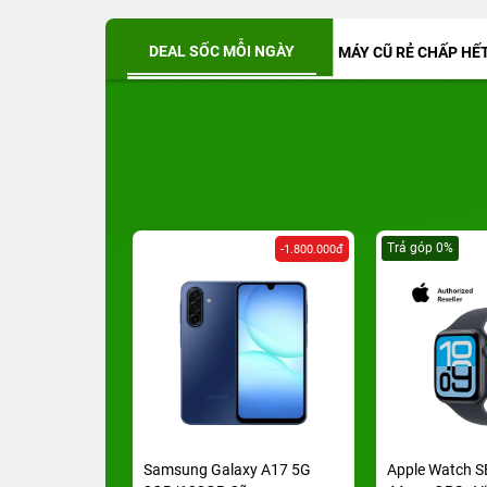
DEAL SỐC MỖI NGÀY
MÁY CŨ RẺ CHẤP HẾT
Trả góp 0%
-4.009.000đ
-1.800.000đ
 Max 256GB Cũ
Samsung Galaxy A17 5G
Apple Watch S