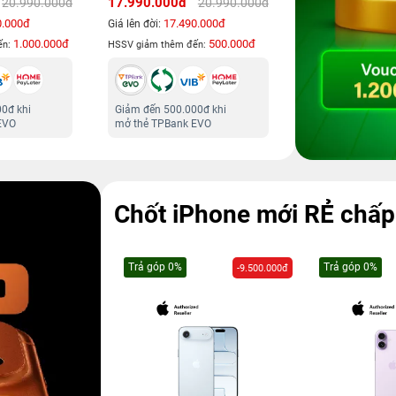
0.000đ
23.990.000đ
33.990
20.990.000đ
27.999.000đ
17.490.000đ
23.490.000đ
đời:
Giá lên đời:
Giá lên đ
500.000đ
100.000đ
ảm thêm đến:
HSSV giảm thêm đến:
HSSV giả
ến 500.000đ khi
Tặng Voucher 900.000đ khi
Giảm đ
ẻ TPBank EVO
mở thẻ tín dụng VIB
mở thẻ
Chốt iPhone mới RẺ chấp 
Trả góp 0%
Trả góp 0%
-9.500.000đ
-1.500.000đ