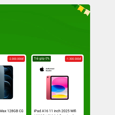
Trả góp 0%
Trả góp 0%
-2.000.000đ
-1.300.000đ
 Max 128GB Cũ
iPad A16 11 inch 2025 Wifi
MacBook Neo 