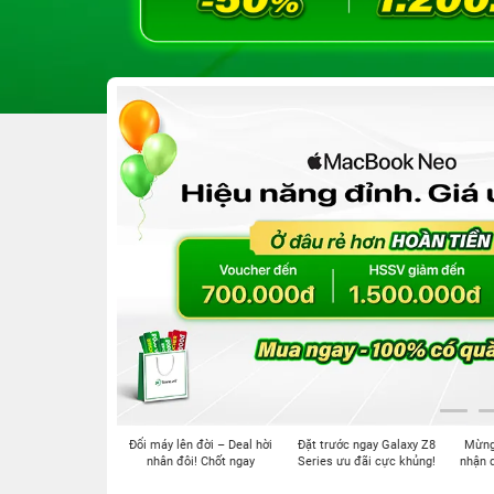
Đổi máy lên đời – Deal hời
Đặt trước ngay Galaxy Z8
Mừng 
nhân đôi! Chốt ngay
Series ưu đãi cực khủng!
nhận d