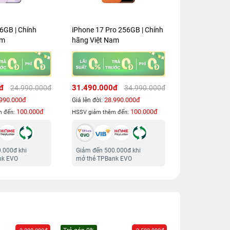
iPhone 17 Pro 256GB | Chính
iPhone 17 Pro Max 256GB |
i
hãng Việt Nam
Chính hãng Việt Nam
C
31.490.000đ
33.990.000đ
34.990.000đ
37.790.000đ
28.990.000đ
31.490.000đ
Giá lên đời:
Giá lên đời:
G
100.000đ
100.000đ
HSSV giảm thêm đến:
HSSV giảm thêm đến:
H
Giảm đến 500.000đ khi
Giảm đến 500.000đ khi
mở thẻ TPBank EVO
mở thẻ TPBank EVO