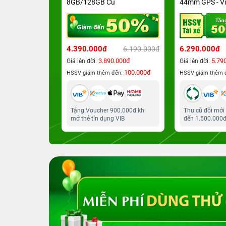
8GB/128GB Cũ
44mm GPS - Vi
Đeo Thể Thao S
Chính hãng Vi
4.390.000đ
6.290.000đ
27.999.000đ
6.190.000đ
90.000đ
3.890.000đ
5.79
Giá lên đời:
Giá lên đời:
100.000đ
100.000đ
đến:
HSSV giảm thêm đến:
HSSV giảm thêm 
00.000đ khi
Tặng Voucher 900.000đ khi
Thu cũ đổi mới
g VIB
mở thẻ tín dụng VIB
đến 1.500.000