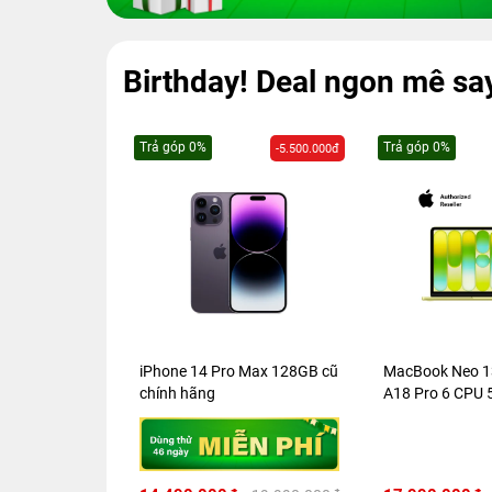
Birthday! Deal ngon mê sa
p 0%
Trả góp 0%
Trả góp
-5.500.000đ
-3.000.000đ
e 14 Pro Max 128GB cũ
MacBook Neo 13 inch 2026
iPad Ai
 hãng
A18 Pro 6 CPU 5 GPU
128GB 
8GB/256GB | Chính hãng
Việt N
Apple Việt Nam