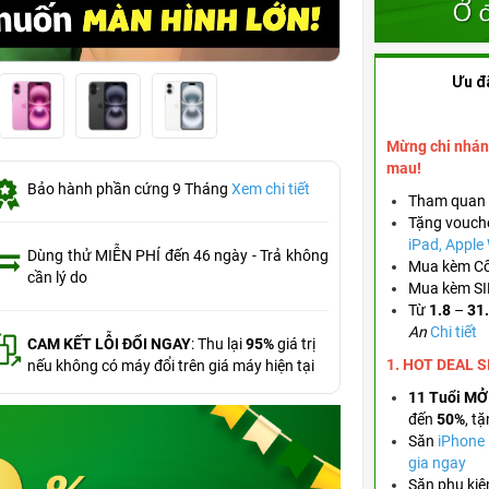
Ưu đ
Mừng chi nhán
mau!
Bảo hành phần cứng 9 Tháng
Xem chi tiết
Tham quan 
Tặng vouch
iPad, Appl
Dùng thử MIỄN PHÍ đến 46 ngày - Trả không
Mua kèm Cố
cần lý do
Mua kèm SIM
Từ
1.8
–
31
An
Chi tiết
CAM KẾT LỖI ĐỔI NGAY
: Thu lại
95%
giá trị
1. HOT DEAL 
nếu không có máy đổi trên giá máy hiện tại
11 Tuổi MỞ
đến
50%
,
tặ
Săn
iPhone
gia ngay
Săn phụ kiệ