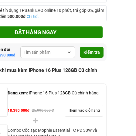
ẻ tín dụng TPBank EVO online 10 phút, trả góp
0%
, giảm
 đến
500.000đ
Chi tiết
ĐẶT HÀNG NGAY
ên đời
Kiểm tra
890.000đ
 khi mua kèm iPhone 16 Plus 128GB Cũ chính
Đang xem:
iPhone 16 Plus 128GB Cũ chính hãng
18.390.000đ
Thêm vào giỏ hàng
25.990.000 đ
Combo Cốc sạc Mophie Essential 1C PD 30W và