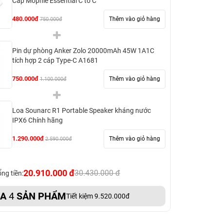
Cáp Mophie Essential C to C
480.000đ
Thêm vào giỏ hàng
750.000đ
Pin dự phòng Anker Zolo 20000mAh 45W 1A1C
tích hợp 2 cáp Type-C A1681
750.000đ
Thêm vào giỏ hàng
1.100.000đ
Loa Sounarc R1 Portable Speaker kháng nước
IPX6 Chính hãng
1.290.000đ
Thêm vào giỏ hàng
2.590.000đ
20.910.000 đ
30.430.000 đ
ng tiền:
UA
4
SẢN PHẨM
Tiết kiệm 9.520.000đ