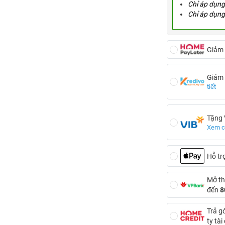
Chỉ áp dụng 
Chỉ áp dụng
Giảm
Giảm
tiết
Tặng
Xem ch
Hỗ tr
Mở th
đến
8
Trả g
ty tà