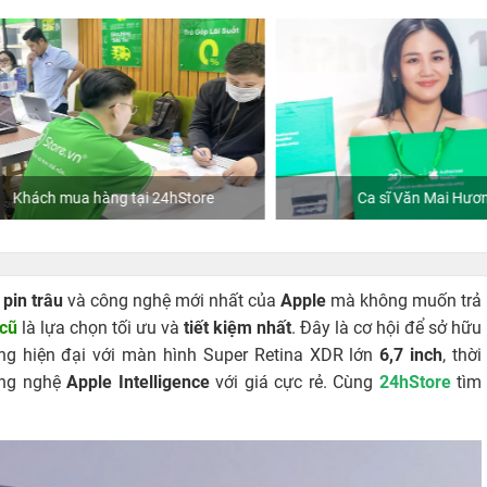
hách mua hàng tại 24hStore
Ca sĩ Văn Mai Hương
,
pin trâu
và công nghệ mới nhất của
Apple
mà không muốn trả
 cũ
là lựa chọn tối ưu và
tiết kiệm nhất
. Đây là cơ hội để sở hữu
ng hiện đại với màn hình Super Retina XDR lớn
6,7 inch
, thời
ng nghệ
Apple Intelligence
với giá cực rẻ. Cùng
24hStore
tìm