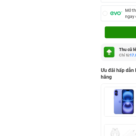
Mở th
ngay
Thu cũ l
Chỉ từ
17.
Ưu đãi hấp dẫn
hãng