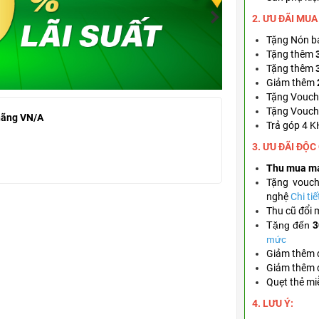
2. ƯU ĐÃI MUA
Tặng Nón bả
T
ặng thêm
Tặng thêm
Giảm thêm
Tặng
Vouch
Tặng
Vouch
hãng VN/A
Trả góp 4 
3. ƯU ĐÃI ĐỘC
Thu mua m
Tặng
vouc
nghệ
Chi tiế
Thu cũ đổi 
Tặng đến
3
mức
Giảm thêm
Giảm thêm
Quẹt thẻ mi
4. LƯU Ý: