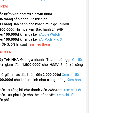
 KÈM:
o hiểm 24hStore trị giá
240.000đ
36 tháng
bảo hành Pin miễn phí
3 Tháng Bảo hành
cho khách mua gói 24hVIP
200.000đ
khi mua kèm Bảo hành 24hVIP
er
100.000đ
khi mua kèm
Apple Watch
er
100.000đ
khi mua kèm
AirPods Pro 3
KHÔNG,
0%
lãi suất
Tìm hiểu thêm
 QUYỀN:
áy TẬN NHÀ!
Định giá nhanh - Thanh toán gọn
Chi tiết
her giảm đến
1.500.000đ
cho HSSV & tài xế công
t
mới giảm trực tiếp thêm đến
2.000.000đ
Xem chi tiết
00.000đ
cho khách sinh nhật trong tháng
Xem hạn
 đến
1%
tổng bill cho thành viên 24hStore
Xem chi tiết
 đến
10%
phụ kiện cho thẻ thành viên
Xem chi tiết
ễn phí