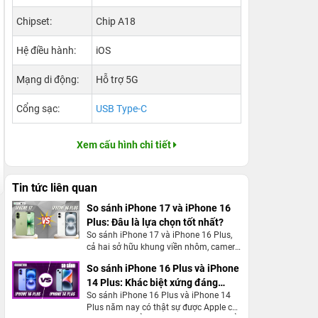
Chipset:
Chip A18
Hệ điều hành:
iOS
Mạng di động:
Hỗ trợ 5G
Cổng sạc:
USB Type-C
Xem cấu hình chi tiết
Tin tức liên quan
So sánh iPhone 17 và iPhone 16
Plus: Đâu là lựa chọn tốt nhất?
So sánh iPhone 17 và iPhone 16 Plus,
cả hai sở hữu khung viền nhôm, camera
48MP. Nhưng iPhone 17 được nâng cấp
So sánh iPhone 16 Plus và iPhone
tần số quét 120Hz, màn hình 6,3 inch.
14 Plus: Khác biệt xứng đáng
So sánh iPhone 16 Plus và iPhone 14
NÂNG CẤP
Plus năm nay có thật sự được Apple cải