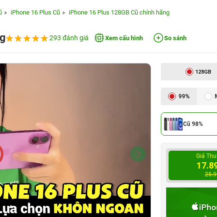
ũ
iPhone 16 Plus Cũ
iPhone 16 Plus 128GB Cũ chính hãng
ng
293 đánh giá
Xem cấu hình
So sánh
128GB
99%
Cũ 98%
Giá Thu
17.8
25.9