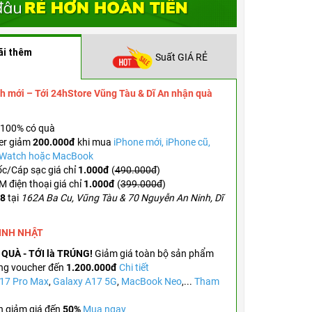
CÁC TÍNH NĂNG AN TOÀN QUAN TRỌNG - Với tí
Phát Hiện Va Chạm
ãi thêm
Suất GIÁ RẺ
h mới – Tới 24hStore Vũng Tàu & Dĩ An nhận quà
100% có quà
er
giảm
200.000đ
khi mua
iPhone mới, iPhone cũ,
e Watch hoặc MacBook
c/Cáp sạc giá chỉ
1.000đ
(
490.000đ
)
 điện thoại giá chỉ
1.000đ
(
399.000đ
)
.8
tại
162A Ba Cu, Vũng Tàu & 70 Nguyễn An Ninh, Dĩ
SINH NHẬT
 QUÀ - TỚI là TRÚNG!
Giảm giá toàn bộ sản phẩm
ng voucher đến
1.200.000đ
Chi tiết
 17 Pro Max
,
Galaxy A17 5G
,
MacBook Neo
,...
Tham
n giảm giá đến
50%
Mua ngay