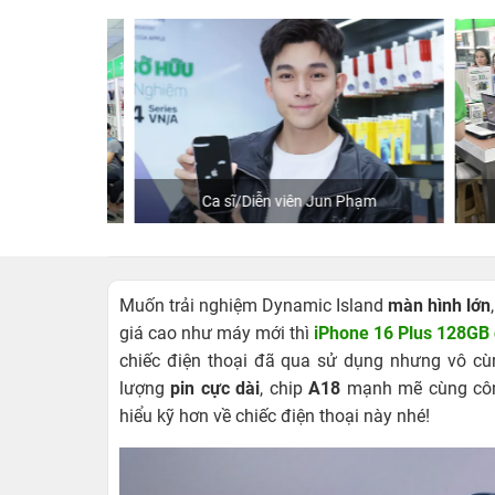
hStore
Ca sĩ/Diễn viên Jun Phạm
K
Muốn trải nghiệm Dynamic Island
màn hình lớn
giá cao như máy mới thì
iPhone 16 Plus 128GB
chiếc điện thoại đã qua sử dụng nhưng vô cù
lượng
pin cực dài
, chip
A18
mạnh mẽ cùng cô
hiểu kỹ hơn về chiếc điện thoại này nhé!