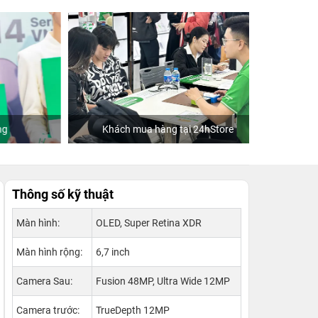
Khách mua hàng tại 24hStore
Thông số kỹ thuật
Màn hình:
OLED, Super Retina XDR
Màn hình rộng:
6,7 inch
Camera Sau:
Fusion 48MP, Ultra Wide 12MP
Camera trước:
TrueDepth 12MP