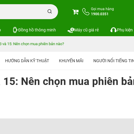
Gọi mua hàng
1900.0351
p
Đồng hồ thông minh
Máy cũ giá rẻ
Phụ kiện
3 và 15: Nên chọn mua phiên bản nào?
HƯỚNG DẪN KỸ THUẬT
KHUYẾN MÃI
NGƯỜI NỔI TIẾNG T
à 15: Nên chọn mua phiên bả