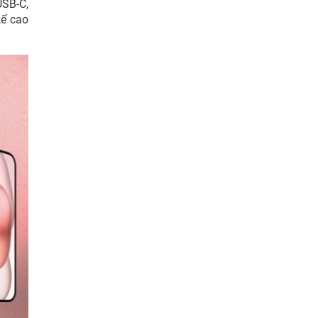
USB-C,
kế cao