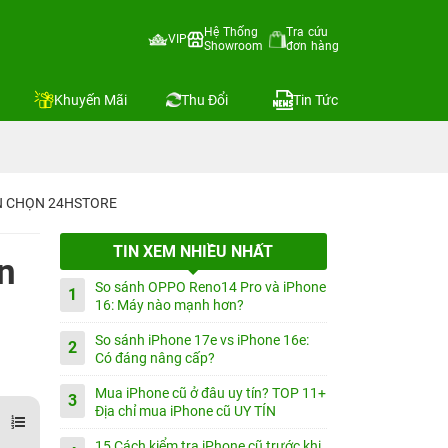
Hệ Thống
Tra cứu
VIP
Showroom
đơn hàng
Khuyến Mãi
Thu Đổi
Tin Tức
IN CHỌN 24HSTORE
TIN XEM NHIỀU NHẤT
n
So sánh OPPO Reno14 Pro và iPhone
1
16: Máy nào mạnh hơn?
So sánh iPhone 17e vs iPhone 16e:
2
Có đáng nâng cấp?
Mua iPhone cũ ở đâu uy tín? TOP 11+
3
Địa chỉ mua iPhone cũ UY TÍN
15 Cách kiểm tra iPhone cũ trước khi