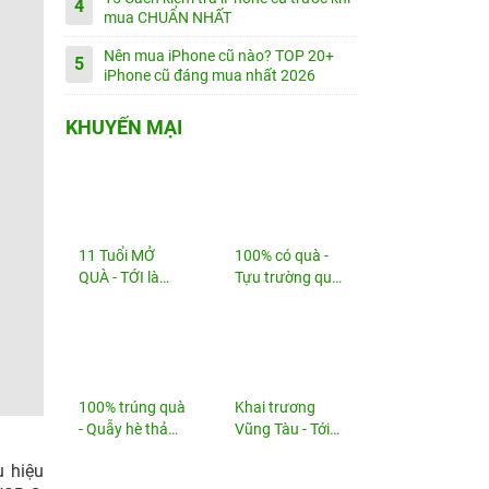
4
mua CHUẨN NHẤT
Nên mua iPhone cũ nào? TOP 20+
5
iPhone cũ đáng mua nhất 2026
KHUYẾN MẠI
11 Tuổi MỞ
100% có quà -
QUÀ - TỚI là
Tựu trường quá
TRÚNG
đã!
100% trúng quà
Khai trương
- Quẫy hè thả
Vũng Tàu - Tới
ga!
nhận...
u hiệu