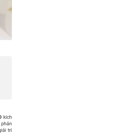
D
kích
g phản
ải trí