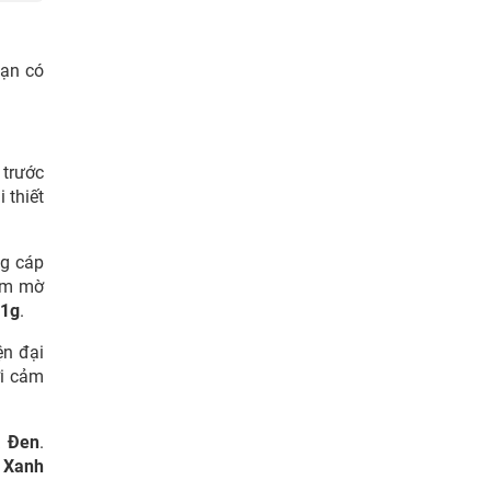
bạn có
 trước
 thiết
ng cáp
hám mờ
1g
.
ện đại
ới cảm
à Đen
.
 Xanh