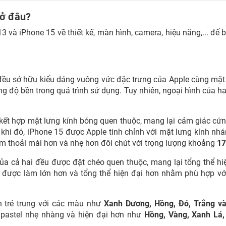
 ở đâu?
 và iPhone 15 về thiết kế, màn hình, camera, hiệu năng,... để 
i đều sở hữu kiểu dáng vuông vức đặc trưng của Apple cùng mặt
g độ bền trong quá trình sử dụng. Tuy nhiên, ngoại hình của hai
kết hợp mặt lưng kính bóng quen thuộc, mang lại cảm giác cứ
 khi đó, iPhone 15 được Apple tinh chỉnh với mặt lưng kính n
 thoải mái hơn và nhẹ hơn đôi chút với trọng lượng khoảng
17
ủa cả hai đều được đặt chéo quen thuộc, mang lại tổng thể hi
 được làm lớn hơn và tổng thể hiện đại hơn nhằm phù hợp v
 trẻ trung với các màu như
Xanh Dương, Hồng, Đỏ, Trắng v
 pastel nhẹ nhàng và hiện đại hơn như
Hồng, Vàng, Xanh Lá,