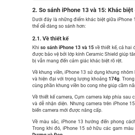
2. So sánh iPhone 13 và 15: Khác biệt
Dưới đây là những điểm khác biệt giữa iPhone 13
thể dễ dàng so sánh hơn:
2.1. Về thiết kế
Khi
so sánh iPhone 13 và 15
về thiết kế, cả ha
được bảo vệ bởi lớp kính Ceramic Shield giúp tăn
bị vẫn mang đến cảm giác khác biệt rõ rệt.
Về khung viền, iPhone 13 sử dụng khung nhôm 
và hiện đại với trọng lượng khoảng
174g
. Trong
cùng phần khung viền bo cong nhẹ giúp cầm nắm
Về thiết kế camera, Cụm camera kép phía sau c
và dễ nhận diện. Nhưng camera trên iPhone 15
biến camera mới được nâng cấp.
Về màu sắc, iPhone 13 hướng đến phong cách
Trong khi đó, iPhone 15 sở hữu các gam màu
Dương và Đen
.