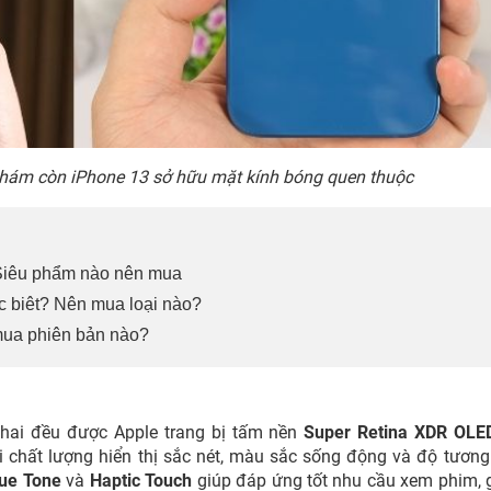
 nhám còn iPhone 13 sở hữu mặt kính bóng quen thuộc
Siêu phẩm nào nên mua
ác biêt? Nên mua loại nào?
mua phiên bản nào?
hai đều được Apple trang bị tấm nền
Super Retina XDR OLE
i chất lượng hiển thị sắc nét, màu sắc sống động và độ tươn
ue Tone
và
Haptic Touch
giúp đáp ứng tốt nhu cầu xem phim, gi