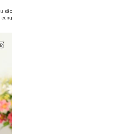
àu sắc
g cùng