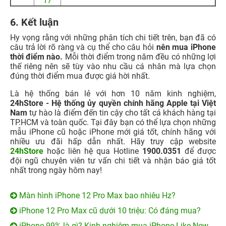
17
6. Kết luận
Hy vọng rằng với những phân tích chi tiết trên, bạn đã có
câu trả lời rõ ràng và cụ thể cho câu hỏi
nên mua iPhone
thời điểm nào.
Mỗi thời điểm trong năm đều có những lợi
thế riêng nên sẽ tùy vào nhu cầu cá nhân mà lựa chọn
đúng thời điểm mua được giá hời nhất.
Là hệ thống bán lẻ với hơn 10 năm kinh nghiệm,
24hStore - Hệ thống ủy quyền chính hãng Apple tại Việt
Nam
tự hào là điểm đến tin cậy cho tất cả khách hàng tại
TP.HCM và toàn quốc. Tại đây bạn có thể lựa chọn những
mẫu iPhone cũ hoặc iPhone mới giá tốt, chính hãng với
nhiều ưu đãi hấp dẫn nhất. Hãy truy cập website
24hStore
hoặc liên hệ qua Hotline
1900.0351
để được
đội ngũ chuyên viên tư vấn chi tiết và nhận báo giá tốt
nhất trong ngày hôm nay!
Màn hình iPhone 12 Pro Max bao nhiêu Hz?
iPhone 12 Pro Max cũ dưới 10 triệu: Có đáng mua?
iPhone 99% là gì? Kinh nghiệm mua iPhone Like New