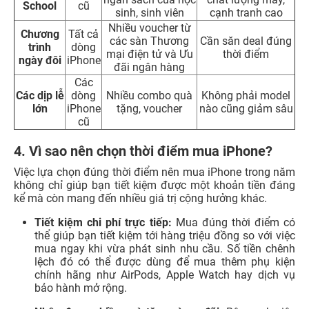
School
cũ
sinh, sinh viên
cạnh tranh cao
Nhiều voucher từ
Chương
Tất cả
các sàn Thương
Cần săn deal đúng
trình
dòng
mại điện tử và Ưu
thời điểm
ngày đôi
iPhone
đãi ngân hàng
Các
Các dịp lễ
dòng
Nhiều combo quà
Không phải model
lớn
iPhone
tặng, voucher
nào cũng giảm sâu
cũ
4. Vì sao nên chọn thời điểm mua iPhone?
Việc lựa chọn đúng thời điểm nên mua iPhone trong năm
không chỉ giúp bạn tiết kiệm được một khoản tiền đáng
kể mà còn mang đến nhiều giá trị cộng hưởng khác.
Tiết kiệm chi phí trực tiếp:
Mua đúng thời điểm có
thể giúp bạn tiết kiệm tới hàng triệu đồng so với việc
mua ngay khi vừa phát sinh nhu cầu. Số tiền chênh
lệch đó có thể được dùng để mua thêm phụ kiện
chính hãng như AirPods, Apple Watch hay dịch vụ
bảo hành mở rộng.