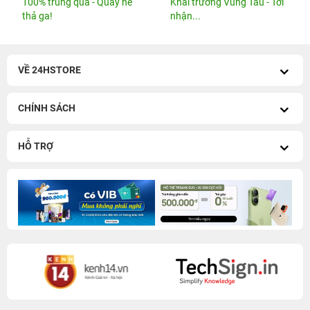
100% trúng quà - Quẫy hè
Khai trương Vũng Tàu - Tới
thả ga!
nhận...
VỀ 24HSTORE
CHÍNH SÁCH
HỖ TRỢ