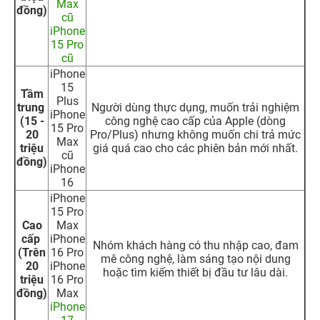
Max
đồng)
cũ
iPhone
15 Pro
cũ
iPhone
15
Tầm
Plus
trung
Người dùng thực dụng, muốn trải nghiệm
iPhone
(15 -
công nghệ cao cấp của Apple (dòng
15 Pro
20
Pro/Plus) nhưng không muốn chi trả mức
Max
triệu
giá quá cao cho các phiên bản mới nhất.
cũ
đồng)
iPhone
16
iPhone
15 Pro
Cao
Max
cấp
iPhone
Nhóm khách hàng có thu nhập cao, đam
(Trên
16 Pro
mê công nghệ, làm sáng tạo nội dung
20
iPhone
hoặc tìm kiếm thiết bị đầu tư lâu dài.
triệu
16 Pro
đồng)
Max
iPhone