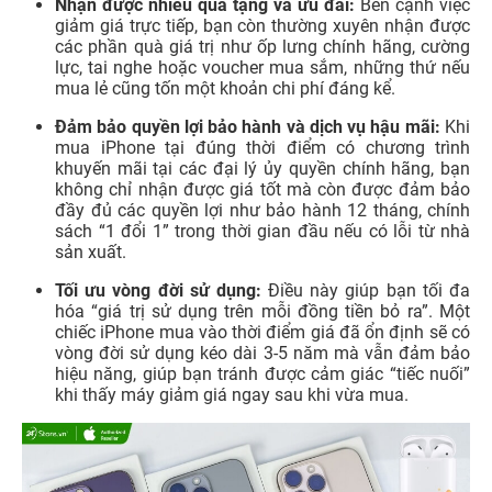
Nhận được nhiều quà tặng và ưu đãi:
Bên cạnh việc
giảm giá trực tiếp, bạn còn thường xuyên nhận được
các phần quà giá trị như ốp lưng chính hãng, cường
lực, tai nghe hoặc voucher mua sắm, những thứ nếu
mua lẻ cũng tốn một khoản chi phí đáng kể.
Đảm bảo quyền lợi bảo hành và dịch vụ hậu mãi:
Khi
mua iPhone tại đúng thời điểm có chương trình
khuyến mãi tại các đại lý ủy quyền chính hãng, bạn
không chỉ nhận được giá tốt mà còn được đảm bảo
đầy đủ các quyền lợi như bảo hành 12 tháng, chính
sách “1 đổi 1” trong thời gian đầu nếu có lỗi từ nhà
sản xuất.
Tối ưu vòng đời sử dụng:
Điều này giúp bạn tối đa
hóa “giá trị sử dụng trên mỗi đồng tiền bỏ ra”. Một
chiếc iPhone mua vào thời điểm giá đã ổn định sẽ có
vòng đời sử dụng kéo dài 3-5 năm mà vẫn đảm bảo
hiệu năng, giúp bạn tránh được cảm giác “tiếc nuối”
khi thấy máy giảm giá ngay sau khi vừa mua.