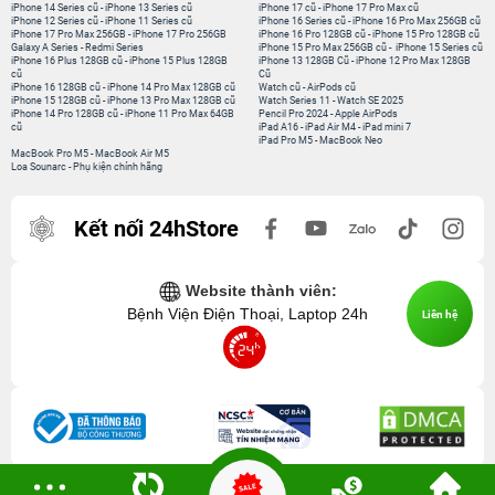
iPhone 14 Series cũ
-
iPhone 13 Series cũ
iPhone 17 cũ
-
iPhone 17 Pro Max cũ
iPhone 12 Series cũ
-
iPhone 11 Series cũ
iPhone 16 Series cũ
-
iPhone 16 Pro Max 256GB cũ
iPhone 17 Pro Max 256GB
-
iPhone 17 Pro 256GB
iPhone 16 Pro 128GB cũ
-
iPhone 15 Pro 128GB cũ
Galaxy A Series
-
Redmi Series
iPhone 15 Pro Max 256GB cũ
-
iPhone 15 Series cũ
iPhone 16 Plus 128GB cũ
-
iPhone 15 Plus 128GB
iPhone 13 128GB Cũ
-
iPhone 12 Pro Max 128GB
cũ
Cũ
iPhone 16 128GB cũ
-
iPhone 14 Pro Max 128GB cũ
Watch cũ
-
AirPods cũ
iPhone 15 128GB cũ
-
iPhone 13 Pro Max 128GB cũ
Watch Series 11
-
Watch SE 2025
iPhone 14 Pro 128GB cũ
-
iPhone 11 Pro Max 64GB
Pencil Pro 2024
-
Apple AirPods
cũ
iPad A16
-
iPad Air M4
-
iPad mini 7
iPad Pro M5
-
MacBook Neo
MacBook Pro M5
-
MacBook Air M5
Loa Sounarc
-
Phụ kiện chính hãng
Kết nối 24hStore
Website thành viên:
Bệnh Viện Điện Thoại, Laptop 24h
Liên hệ