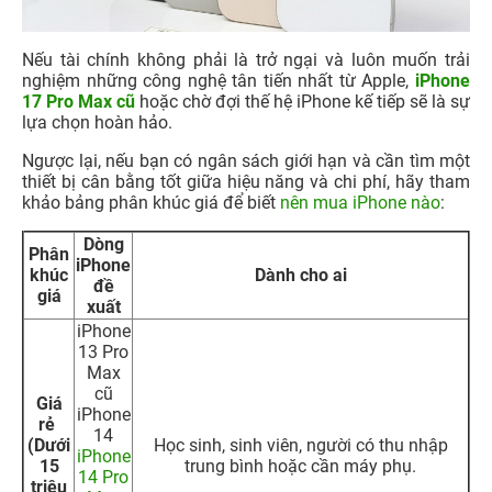
Nếu tài chính không phải là trở ngại và luôn muốn trải
nghiệm những công nghệ tân tiến nhất từ Apple,
iPhone
17 Pro Max cũ
hoặc chờ đợi thế hệ iPhone kế tiếp sẽ là sự
lựa chọn hoàn hảo.
Ngược lại, nếu bạn có ngân sách giới hạn và cần tìm một
thiết bị cân bằng tốt giữa hiệu năng và chi phí, hãy tham
khảo bảng phân khúc giá để biết
nên mua iPhone nào
:
Dòng
Phân
iPhone
khúc
Dành cho ai
đề
giá
xuất
iPhone
13 Pro
Max
cũ
Giá
iPhone
rẻ
14
(Dưới
Học sinh, sinh viên, người có thu nhập
iPhone
15
trung bình hoặc cần máy phụ.
14 Pro
triệu