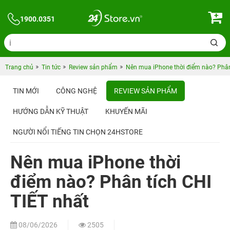
1900.0351
Trang chủ
Tin tức
Review sản phẩm
Nên mua iPhone thời điểm nào? Phân
TIN MỚI
CÔNG NGHỆ
REVIEW SẢN PHẨM
HƯỚNG DẪN KỸ THUẬT
KHUYẾN MÃI
NGƯỜI NỔI TIẾNG TIN CHỌN 24HSTORE
Nên mua iPhone thời
điểm nào? Phân tích CHI
TIẾT nhất
08/06/2026
2505