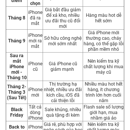
điểm
chọn
Giá bắt đầu giảm
iPhone
để xả kho, nhiều
Hàng màu hot dễ
Tháng 8
đã ra
ưu đãi thu cũ đổi
hết sớm
mắt
mới
Giá iPhone mới
iPhone
Sở hữu công nghệ
thường cao, cháy
Tháng 9
mới ra
mới sớm nhất
hàng, có thể gặp lỗi
mắt
phần mềm nhỏ
Sau ra
mắt
Nên kiểm tra kỹ
iPhone
Giá iPhone cũ
iPhone
chất lượng khi mua
cũ
giảm mạnh
mới -
máy cũ
Tháng 10
Thị trường hạ
Nhiều màu hot hết
Tháng 2-
iPhone
nhiệt, nhiều ưu đãi
hàng, ít chương
Tháng 3
mới
kích cầu, iOS đã
trình lớn hơn cuối
(Sau Tết)
cải thiện lỗi
năm
Tất cả
Flash sale số lượng
Black
Sale khủng, nhiều
dòng
giới hạn, mua
Friday
quà tặng đi kèm
iPhone
nhầm giá ảo
Giá rẻ, phù hợp với
Nên kiểm tra kỹ
Back to
iPhone
ngân sách của học
chất lượng máy,