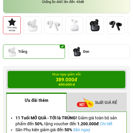
Chống ồn ANC lên đến -43dB
Trắng
Đen
Mua ngay giảm sốc
389.000đ
490.000 đ
Ưu đãi thêm
Suất GIÁ RẺ
11 Tuổi MỞ QUÀ - TỚI là TRÚNG!
Giảm giá toàn bộ sản
phẩm đến
50%
,
tặng voucher đến
1.200.000đ
Chi tiết
Săn Phụ kiện giảm giá đến
50%
Săn ngay