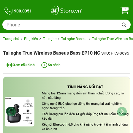
1900.0351
Trang chủ
Phụ kiện
Tai nghe
Tai nghe Baseus
Tai nghe True Wireless 
Tai nghe True Wireless Baseus Bass EP10 NC
SKU: PKS-8695
Xem cấu hình
So sánh
TÍNH NĂNG NỔI BẬT
Màng loa 12mm mang đến âm thanh chất lượng cao, rõ
nét, sâu lắng
Công nghệ ENC giúp lọc tiếng ồn, mang lại trải nghiệm
nghe trong trẻo
Thời lượng pin lên đến 41 giờ, đáp ứng tốt nhu cầu sử dụng
kéo dài
Kết nối Bluetooth 6.0 cho khả năng truyền tải nhanh chóng
và ổn định