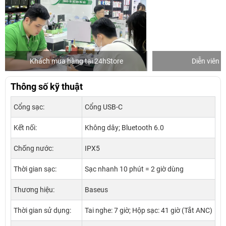
Khách mua hàng tại 24hStore
Diễn viên 
Thông số kỹ thuật
Cổng sạc:
Cổng USB-C
Kết nối:
Không dây; Bluetooth 6.0
Chống nước:
IPX5
Thời gian sạc:
Sạc nhanh 10 phút = 2 giờ dùng
Thương hiệu:
Baseus
Thời gian sử dụng:
Tai nghe: 7 giờ; Hộp sạc: 41 giờ (Tắt ANC)