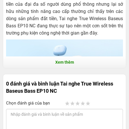
tiền của đại đa số người dùng phổ thông nhưng lại sở
hữu những tính năng cao cấp thường chỉ thấy trên các
dòng sản phẩm đắt tiền, Tai nghe True Wireless Baseus
Bass EP10 NC đang thực sự tạo nên một cơn sốt trên thị
trường phụ kiện công nghệ thời gian gần đây.
Xem thêm
0 đánh giá và bình luận
Tai nghe True Wireless
Baseus Bass EP10 NC
Tai nghe True Wireless Baseus Bass EP10
NC: Chống ồn chủ động đỉnh cao, Âm Bass
Chọn đánh giá của bạn
bùng nổ cảm xúc
1. Thiết kế: Tinh tế, hiện đại và tối ưu hóa trải
nghiệm đeo lâu dài