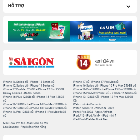
HỖ TRỢ
iPhone 14 Series cũ
-
iPhone 13 Series cũ
iPhone 17 cũ
-
iPhone 17 Pro Max cũ
iPhone 12 Series cũ
-
iPhone 11 Series cũ
iPhone 16 Series cũ
-
iPhone 16 Pro Max 256GB cũ
iPhone 17 Pro Max 256GB
-
iPhone 17 Pro 256GB
iPhone 16 Pro 128GB cũ
-
iPhone 15 Pro 128GB cũ
Galaxy A Series
-
Redmi Series
iPhone 15 Pro Max 256GB cũ
-
iPhone 15 Series cũ
iPhone 16 Plus 128GB cũ
-
iPhone 15 Plus 128GB
iPhone 13 128GB Cũ
-
iPhone 12 Pro Max 128GB
cũ
Cũ
iPhone 16 128GB cũ
-
iPhone 14 Pro Max 128GB cũ
Watch cũ
-
AirPods cũ
iPhone 15 128GB cũ
-
iPhone 13 Pro Max 128GB cũ
Watch Series 11
-
Watch SE 2025
iPhone 14 Pro 128GB cũ
-
iPhone 11 Pro Max 64GB
Pencil Pro 2024
-
Apple AirPods
cũ
iPad A16
-
iPad Air M4
-
iPad mini 7
iPad Pro M5
-
MacBook Neo
MacBook Pro M5
-
MacBook Air M5
Loa Sounarc
-
Phụ kiện chính hãng