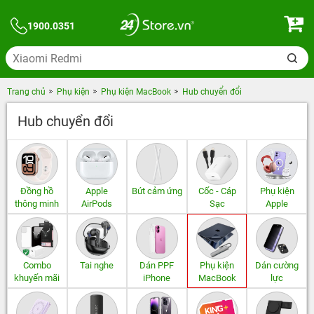
1900.0351
Trang chủ
Phụ kiện
Phụ kiện MacBook
Hub chuyển đổi
Hub chuyển đổi
Đồng hồ
Apple
Bút cảm ứng
Cốc - Cáp
Phụ kiện
thông minh
AirPods
Sạc
Apple
Combo
Tai nghe
Dán PPF
Phụ kiện
Dán cường
khuyến mãi
iPhone
MacBook
lực