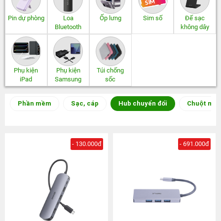
Pin dự phòng
Loa
Ốp lưng
Sim số
Đế sạc
Bluetooth
không dây
Phụ kiện
Phụ kiện
Túi chống
iPad
Samsung
sốc
Phần mềm
Sạc, cáp
Hub chuyển đổi
Chuột máy
- 130.000đ
- 691.000đ