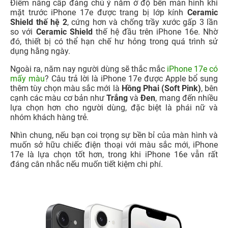
Điểm nâng cấp đáng chú ý nằm ở độ bền màn hình khi
mặt trước iPhone 17e được trang bị lớp kính
Ceramic
Shield thế hệ 2
, cứng hơn và chống trầy xước gấp 3 lần
so với
Ceramic Shield
thế hệ đầu trên iPhone 16e. Nhờ
đó, thiết bị có thể hạn chế hư hỏng trong quá trình sử
dụng hằng ngày.
Ngoài ra, năm nay người dùng sẽ thắc mắc
iPhone 17e có
mấy màu
? Câu trả lời là iPhone 17e được Apple bổ sung
thêm tùy chọn màu sắc mới là
Hồng Phai (Soft Pink)
, bên
cạnh các màu cơ bản như
Trắng
và
Đen
, mang đến nhiều
lựa chọn hơn cho người dùng, đặc biệt là phái nữ và
nhóm khách hàng trẻ.
Nhìn chung, nếu bạn coi trọng sự bền bỉ của màn hình và
muốn sở hữu chiếc điện thoại với màu sắc mới, iPhone
17e là lựa chọn tốt hơn, trong khi iPhone 16e vẫn rất
đáng cân nhắc nếu muốn tiết kiệm chi phí.