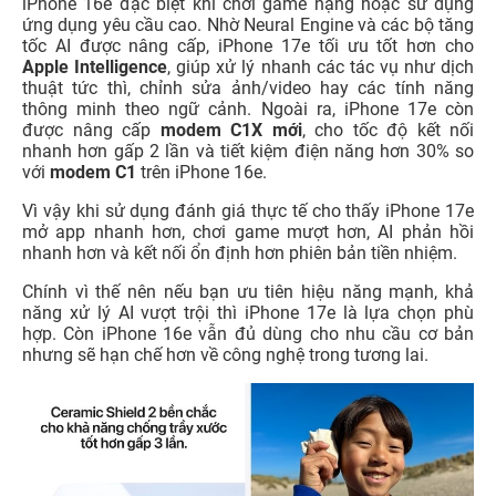
iPhone 16e đặc biệt khi chơi game nặng hoặc sử dụng
ứng dụng yêu cầu cao. Nhờ Neural Engine và các bộ tăng
tốc AI được nâng cấp, iPhone 17e tối ưu tốt hơn cho
Apple Intelligence
, giúp xử lý nhanh các tác vụ như dịch
thuật tức thì, chỉnh sửa ảnh/video hay các tính năng
thông minh theo ngữ cảnh. Ngoài ra, iPhone 17e còn
được nâng cấp
modem C1X mới
, cho tốc độ kết nối
nhanh hơn gấp 2 lần và tiết kiệm điện năng hơn 30% so
với
modem C1
trên iPhone 16e.
Vì vậy khi sử dụng đánh giá thực tế cho thấy iPhone 17e
mở app nhanh hơn, chơi game mượt hơn, AI phản hồi
nhanh hơn và kết nối ổn định hơn phiên bản tiền nhiệm.
Chính vì thế nên nếu bạn ưu tiên hiệu năng mạnh, khả
năng xử lý AI vượt trội thì iPhone 17e là lựa chọn phù
hợp. Còn iPhone 16e vẫn đủ dùng cho nhu cầu cơ bản
nhưng sẽ hạn chế hơn về công nghệ trong tương lai.