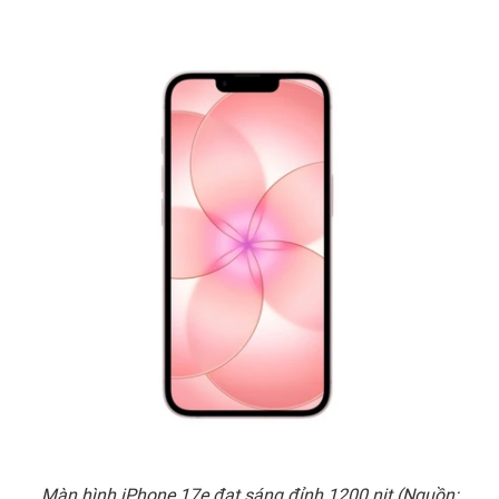
Màn hình iPhone 17e đạt sáng đỉnh 1200 nit (Nguồn: