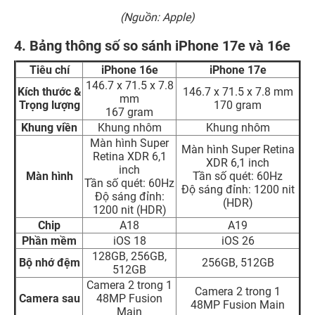
(Nguồn: Apple)
4. Bảng thông số so sánh iPhone 17e và 16e
Tiêu chí
iPhone 16e
iPhone 17e
146.7 x 71.5 x 7.8
Kích thước &
146.7 x 71.5 x 7.8 mm
mm
Trọng lượng
170 gram
167 gram
Khung viền
Khung nhôm
Khung nhôm
Màn hình Super
Màn hình Super Retina
Retina XDR 6,1
XDR 6,1 inch
inch
Màn hình
Tần số quét: 60Hz
Tần số quét: 60Hz
Độ sáng đỉnh: 1200 nit
Độ sáng đỉnh:
(HDR)
1200 nit (HDR)
Chip
A18
A19
Phần mềm
iOS 18
iOS 26
128GB, 256GB,
Bộ nhớ đệm
256GB, 512GB
512GB
Camera 2 trong 1
Camera 2 trong 1
Camera sau
48MP Fusion
48MP Fusion Main
Main