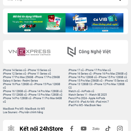
iPhone 14 Series cũ
-
iPhone 13 Series cũ
iPhone 17 cũ
-
iPhone 17 Pro Max cũ
iPhone 12 Series cũ
-
iPhone 11 Series cũ
iPhone 16 Series cũ
-
iPhone 16 Pro Max 256GB cũ
iPhone 17 Pro Max 256GB
-
iPhone 17 Pro 256GB
iPhone 16 Pro 128GB cũ
-
iPhone 15 Pro 128GB cũ
Galaxy A Series
-
Redmi Series
iPhone 15 Pro Max 256GB cũ
-
iPhone 15 Series cũ
iPhone 16 Plus 128GB cũ
-
iPhone 15 Plus 128GB
iPhone 13 128GB Cũ
-
iPhone 12 Pro Max 128GB
cũ
Cũ
iPhone 16 128GB cũ
-
iPhone 14 Pro Max 128GB cũ
Watch cũ
-
AirPods cũ
iPhone 15 128GB cũ
-
iPhone 13 Pro Max 128GB cũ
Watch Series 11
-
Watch SE 2025
iPhone 14 Pro 128GB cũ
-
iPhone 11 Pro Max 64GB
Pencil Pro 2024
-
Apple AirPods
cũ
iPad A16
-
iPad Air M4
-
iPad mini 7
iPad Pro M5
-
MacBook Neo
MacBook Pro M5
-
MacBook Air M5
Loa Sounarc
-
Phụ kiện chính hãng
Kết nối 24hStore