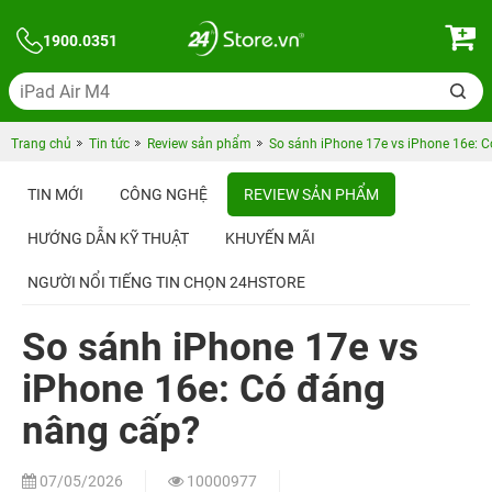
1900.0351
Trang chủ
Tin tức
Review sản phẩm
So sánh iPhone 17e vs iPhone 16e: 
TIN MỚI
CÔNG NGHỆ
REVIEW SẢN PHẨM
HƯỚNG DẪN KỸ THUẬT
KHUYẾN MÃI
NGƯỜI NỔI TIẾNG TIN CHỌN 24HSTORE
So sánh iPhone 17e vs
iPhone 16e: Có đáng
nâng cấp?
07/05/2026
10000977