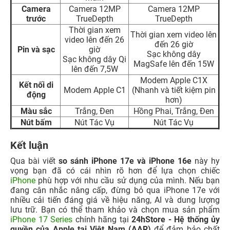
Camera
Camera 12MP
Camera 12MP
trước
TrueDepth
TrueDepth
Thời gian xem
Thời gian xem video lên
video lên đến 26
đến 26 giờ
Pin và sạc
giờ
Sạc không dây
Sạc không dây Qi
MagSafe lên đến 15W
lên đến 7,5W
Modem Apple C1X
Kết nối di
Modem Apple C1
(Nhanh và tiết kiệm pin
động
hơn)
Màu sắc
Trắng, Đen
Hồng Phai, Trắng, Đen
Nút bấm
Nút Tác Vụ
Nút Tác Vụ
Kết luận
Qua bài viết
so sánh iPhone 17e và iPhone 16e
này hy
vọng bạn đã có cái nhìn rõ hơn để lựa chọn chiếc
iPhone
phù hợp với nhu cầu sử dụng của mình. Nếu bạn
đang cân nhắc nâng cấp, đừng bỏ qua iPhone 17e với
nhiều cải tiến đáng giá về hiệu năng, AI và dung lượng
lưu trữ. Bạn có thể tham khảo và chọn mua sản phẩm
iPhone 17 Series
chính hãng tại
24hStore - Hệ thống ủy
quyền của Apple tại Việt Nam (AAR)
để đảm bảo chất