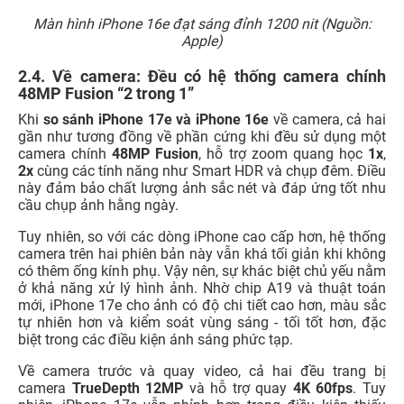
Màn hình iPhone 16e đạt sáng đỉnh 1200 nit (Nguồn:
Apple)
2.4. Về camera: Đều có hệ thống camera chính
48MP Fusion “2 trong 1”
Khi
so sánh iPhone 17e và iPhone 16e
về camera, cả hai
gần như tương đồng về phần cứng khi đều sử dụng một
camera chính
48MP Fusion
, hỗ trợ zoom quang học
1x
,
2x
cùng các tính năng như Smart HDR và chụp đêm. Điều
này đảm bảo chất lượng ảnh sắc nét và đáp ứng tốt nhu
cầu chụp ảnh hằng ngày.
Tuy nhiên, so với các dòng iPhone cao cấp hơn, hệ thống
camera trên hai phiên bản này vẫn khá tối giản khi không
có thêm ống kính phụ. Vậy nên, sự khác biệt chủ yếu nằm
ở khả năng xử lý hình ảnh. Nhờ chip A19 và thuật toán
mới, iPhone 17e cho ảnh có độ chi tiết cao hơn, màu sắc
tự nhiên hơn và kiểm soát vùng sáng - tối tốt hơn, đặc
biệt trong các điều kiện ánh sáng phức tạp.
Về camera trước và quay video, cả hai đều trang bị
camera
TrueDepth 12MP
và hỗ trợ quay
4K 60fps
. Tuy