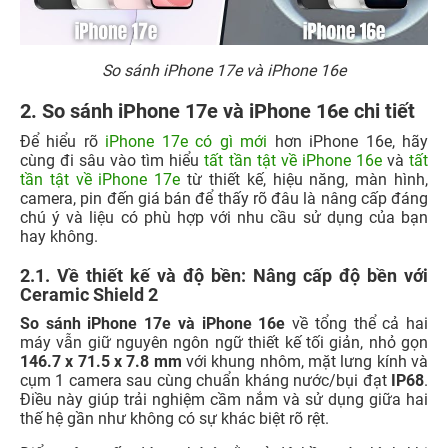
So sánh iPhone 17e và iPhone 16e
2. So sánh iPhone 17e và iPhone 16e chi tiết
Để hiểu rõ
iPhone 17e có gì mới
hơn iPhone 16e, hãy
cùng đi sâu vào tìm hiểu
tất tần tật về iPhone 16e
và
tất
tần tật về iPhone 17e
từ thiết kế, hiệu năng, màn hình,
camera, pin đến giá bán để thấy rõ đâu là nâng cấp đáng
chú ý và liệu có phù hợp với nhu cầu sử dụng của bạn
hay không.
2.1. Về thiết kế và độ bền: Nâng cấp độ bền với
Ceramic Shield 2
So sánh iPhone 17e và iPhone 16e
về tổng thể cả hai
máy vẫn giữ nguyên ngôn ngữ thiết kế tối giản, nhỏ gọn
146.7 x 71.5 x 7.8 mm
với khung nhôm, mặt lưng kính và
cụm 1 camera sau cùng chuẩn kháng nước/bụi đạt
IP68
.
Điều này giúp trải nghiệm cầm nắm và sử dụng giữa hai
thế hệ gần như không có sự khác biệt rõ rệt.