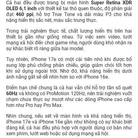
Cả hai đều được trang bị màn hình
Super Retina XDR
OLED 6,1 inch
với thiết kế tai thỏ quen thuộc, độ phân giải
đạt
460 ppi
, hỗ trợ True Tone và dải màu P3 cho khả
năng hiển thị sắc nét, màu sắc trung thực.
Trong trải nghiệm thực tế, chất lượng hiển thị trên hai
thiết bị gần như giống nhau. Từ việc xem video, lướt
mạng xã hội đến chơi game nhẹ, người dùng khó nhận ra
sự khác biệt rõ ràng giữa hai model.
Tuy nhiên, iPhone 17e có một cải tiến nhỏ khi được bổ
sung lớp phủ chống phản chiếu, giúp giảm chói tốt hơn
khi sử dụng ngoài trời. Nhờ đó, khả năng hiển thị dưới
ánh nắng gắt sẽ dễ nhìn hơn so với iPhone 16e.
Điểm hạn chế chung là cả hai vẫn chỉ hỗ trợ tần số quét
60Hz
và không có ProMotion 120Hz, nên trải nghiệm vuốt
chạm chưa thực sự mượt như các dòng iPhone cao cấp
hơn như Pro hay Pro Max.
Nhìn chung, nếu xét về màn hình và khả năng hiển thị,
iPhone 17e và iPhone 16e gần như không có sự khác biệt
đáng kể, cả hai đều phù hợp với người dùng cơ bản như
xem phim, lướt web hoặc sử dụng mạng xã hội.