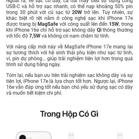
Ngoài ra, về sạc có dây, cả hai máy đều sử dụng cổng
USB-C và hỗ trợ sạc nhanh, có thể nạp khoảng 50% pin
trong 30 phút với củ sạc từ
20W
trở lên. Tuy nhiên, sự
khác biệt rõ rệt nằm ở công nghệ sạc khi iPhone 17e
được trang bị
MagSafe
với công suất lên đến
15W
, trong
khi iPhone 16e chỉ hỗ trợ sạc không dây
Qi
thông thường
với tốc độ
7,5W
và không có nam châm từ tính.
Với nâng cấp mới này về MagSafe iPhone 17e mang lại
sự tương thích với hệ sinh thái phụ kiện như sạc từ tính,
ví, pin dự phòng… giúp trải nghiệm tiện lợi hơn trong quá
trình sử dụng hằng ngày.
Tóm lại, nếu bạn ưu tiên trải nghiệm sạc không dây và sự
tiện lợi, iPhone 17e là lựa chọn tốt hơn. Ngược lại, iPhone
16e vẫn đáp ứng tốt nếu bạn chủ yếu sử dụng sạc có dây
và muốn tiết kiệm chi phí.