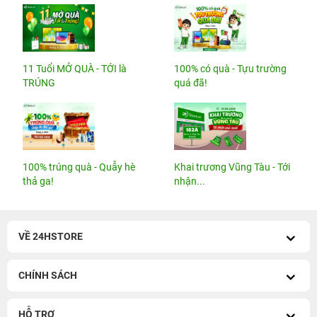
11 Tuổi MỞ QUÀ - TỚI là
100% có quà - Tựu trường
TRÚNG
quá đã!
100% trúng quà - Quẫy hè
Khai trương Vũng Tàu - Tới
thả ga!
nhận...
VỀ 24HSTORE
CHÍNH SÁCH
HỖ TRỢ