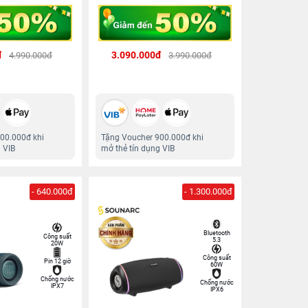
đ
3.090.000đ
4.990.000đ
3.990.000đ
00.000đ khi
Tặng Voucher 900.000đ khi
 VIB
mở thẻ tín dụng VIB
- 640.000đ
- 1.300.000đ
Bluetooth
Công suất
5.3
20W
Công suất
Pin 12 giờ
60W
Chống nước
Chống nước
IPX7
IPX6