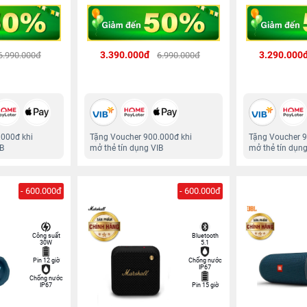
3.390.000đ
3.290.000
6.990.000đ
6.990.000đ
.000đ khi
Tặng Voucher 900.000đ khi
Tặng Voucher 9
IB
mở thẻ tín dụng VIB
mở thẻ tín dụng
- 600.000đ
- 600.000đ
Công suất
Bluetooth
30W
5.1
Pin 12 giờ
Chống nước
IP67
Chống nước
IP67
Pin 15 giờ