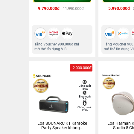
9.790.000đ
5.990.000đ
11.990.000đ
Tặng Voucher 900.000đ khi
Tặng Voucher 900
mở thẻ tín dụng VIB
mở thẻ tín dụng V
- 2.000.000đ
Công suất
150W
Bluetooth
5.0
Chống nước
IPX6
Loa SOUNARC K1 Karaoke
Loa Harman K
Party Speaker kháng...
Studio 8 C