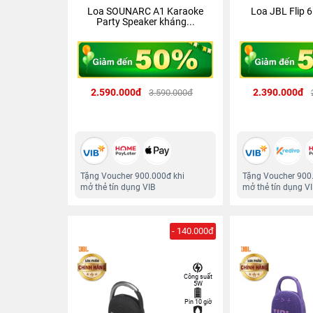
Loa SOUNARC A1 Karaoke
Loa JBL Flip 
Party Speaker kháng...
2.590.000đ
2.390.000đ
3.590.000đ
Tặng Voucher 900.000đ khi
Tặng Voucher 900
mở thẻ tín dụng VIB
mở thẻ tín dụng V
- 140.000đ
Công suất
5W
Pin 10 giờ