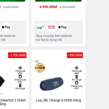
đ
4.990.000đ
6.690.000đ
6.990.000đ
00.000đ khi
Tặng Voucher 900.000đ khi
 VIB
mở thẻ tín dụng VIB
- 1.700.000đ
- 900.000đ
Công suất
Công suất
20W
40W
Chống nước
Pin 20 giờ
IP67
Chống nước
Pin 30 giờ
IP67
Emberton 2 Chính
Loa JBL Charge 5 Chính hãng
ãng