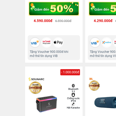
4.590.000đ
4.290.000đ
6.590.000đ
Tặng Voucher 900.000đ khi
Tặng Voucher 900
mở thẻ tín dụng VIB
mở thẻ tín dụng V
- 1.000.000đ
Bluetooth
5.3
Chống nước
IPX6
Hát Karaoke