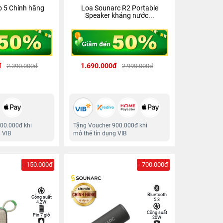
p 5 Chính hãng
Loa Sounarc R2 Portable
Speaker kháng nước...
đ
1.690.000đ
2.390.000đ
2.990.000đ
00.000đ khi
Tặng Voucher 900.000đ khi
 VIB
mở thẻ tín dụng VIB
- 150.000đ
- 700.000đ
Bluetooth
Công suất
5.3
4.2W
Công suất
Pin 7 giờ
20W