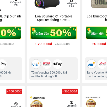
Chống nước
Chống nước
IP67
IPX6
L Clip 5 Chính
Loa Sounarc R1 Portable
Loa Bluetoot
g
Speaker kháng nước...
h
1.290.000đ
940.000đ
1.590.000đ
2.590.000đ
.000đ khi
Tặng Voucher 900.000đ khi
Tặng Voucher 9
IB
mở thẻ tín dụng VIB
mở thẻ tín dụng
- 100.000đ
- 365.000đ
Công suất
Công suất