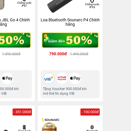
Chống nước
Chống nước
IP67
IPX6
h JBL Go 4 Chính
Loa Bluetooth Sounarc P4 Chính
ãng
hãng
790.000đ
1.090.000đ
1.490.000đ
00.000đ khi
Tặng Voucher 900.000đ khi
 VIB
mở thẻ tín dụng VIB
- 351.000đ
- 100.000đ
Dùng 5 giờ
Bluetooth