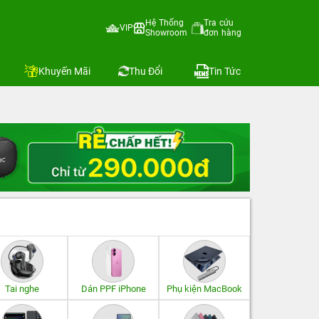
Hệ Thống
Tra cứu
VIP
Showroom
đơn hàng
Khuyến Mãi
Thu Đổi
Tin Tức
Tai nghe
Dán PPF iPhone
Phụ kiện MacBook