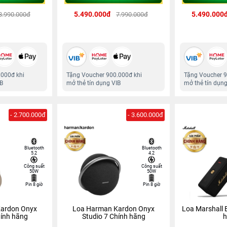
5.490.000đ
5.490.000
8.990.000đ
7.990.000đ
.000đ khi
Tặng Voucher 900.000đ khi
Tặng Voucher 9
IB
mở thẻ tín dụng VIB
mở thẻ tín dụng
- 2.700.000đ
- 3.600.000đ
Bluetooth
Bluetooth
5.2
4.2
Công suất
Công suất
50W
50W
Pin 8 giờ
Pin 8 giờ
ardon Onyx
Loa Harman Kardon Onyx
Loa Marshall 
hính hãng
Studio 7 Chính hãng
h