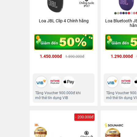
Chống nước
IPX7
Loa JBL Clip 4 Chính hãng
Loa Bluetooth JB
hãn
1.450.000đ
1.290.000đ
1.590.000đ
Tặng Voucher 900.000đ khi
Tặng Voucher 900
mở thẻ tín dụng VIB
mở thẻ tín dụng V
- 200.000đ
Công suất