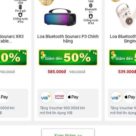
16W
10W
Bluetooth
Pin 8 giờ
5.1
Chống nước
Chống nước
IPX4
IPX4
 Sounarc XR3
Loa Bluetooth Sounarc P3 Chính
Loa Bluetoot
able...
hãng
Singin
585.000đ
539.000
750.000đ
950.000đ
.000đ khi
Tặng Voucher 900.000đ khi
Tặng Voucher 9
IB
mở thẻ tín dụng VIB
mở thẻ tín dụng
Xem thêm >>