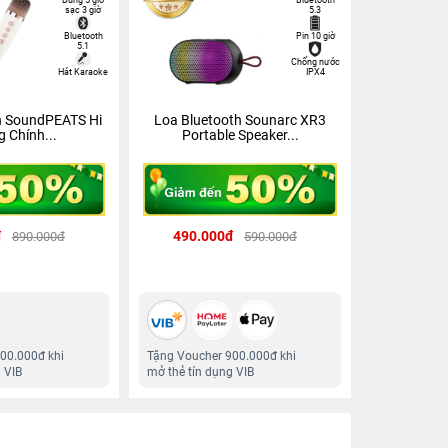
sạc 3 giờ
5.3
Bluetooth
Pin 10 giờ
5.1
Chống nước
Hát Karaoke
IPX4
h SoundPEATS Hi
Loa Bluetooth Sounarc XR3
g Chính...
Portable Speaker...
đ
490.000đ
890.000đ
590.000đ
00.000đ khi
Tặng Voucher 900.000đ khi
 VIB
mở thẻ tín dụng VIB