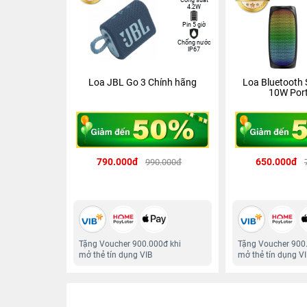
4.2W
Pin 5 giờ
Chống nước
IP67
Loa JBL Go 3 Chính hãng
Loa Bluetooth
10W Port
790.000đ
650.000đ
990.000đ
Tặng Voucher 900.000đ khi
Tặng Voucher 900
mở thẻ tín dụng VIB
mở thẻ tín dụng V