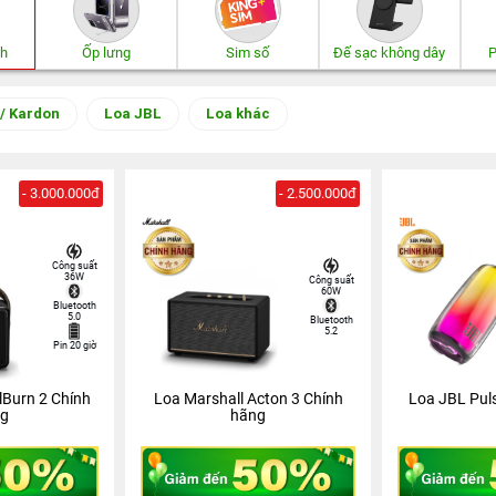
th
Ốp lưng
Sim số
Đế sạc không dây
P
/ Kardon
Loa JBL
Loa khác
- 3.000.000đ
- 2.500.000đ
Công suất
36W
Công suất
60W
Bluetooth
5.0
Bluetooth
5.2
Pin 20 giờ
lBurn 2 Chính
Loa Marshall Acton 3 Chính
Loa JBL Pul
g
hãng