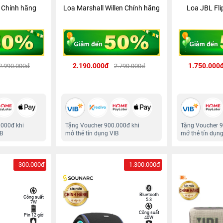
6 Chính hãng
Loa Marshall Willen Chính hãng
Loa JBL Fli
2.190.000đ
1.750.000
2.990.000đ
2.790.000đ
.000đ khi
Tặng Voucher 900.000đ khi
Tặng Voucher 9
IB
mở thẻ tín dụng VIB
mở thẻ tín dụng
- 300.000đ
- 1.300.000đ
Bluetooth
Công suất
5.3
7W
Công suất
Pin 12 giờ
40W