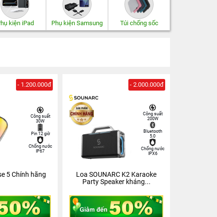
hụ kiện iPad
Phụ kiện Samsung
Túi chống sốc
- 1.200.000đ
- 2.000.000đ
Công suất
Công suất
200W
30W
Bluetooth
Pin 12 giờ
5.0
Chống nước
Chống nước
IP67
IPX6
se 5 Chính hãng
Loa SOUNARC K2 Karaoke
Party Speaker kháng...