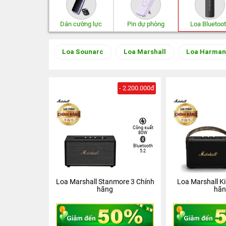
Dán cường lực
Pin dự phòng
Loa Bluetoo
Loa Sounarc
Loa Marshall
Loa Harman
- 2.200.000đ
Công suất
80W
Bluetooth
5.2
Loa Marshall Stanmore 3 Chính
Loa Marshall Ki
hãng
hãn