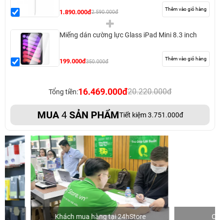
Thêm vào giỏ hàng
1.890.000đ
2.590.000đ
Miếng dán cường lực Glass iPad Mini 8.3 inch
Thêm vào giỏ hàng
199.000đ
350.000đ
16.469.000đ
20.220.000đ
Tổng tiền:
MUA
4
SẢN PHẨM
Tiết kiệm 3.751.000đ
Khách mua hàng tại 24hStore
Ca sĩ Văn 