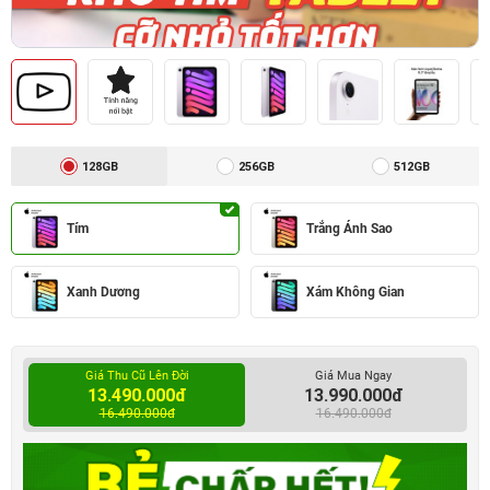
128GB
256GB
512GB
Tím
Trắng Ánh Sao
Xanh Dương
Xám Không Gian
Giá Thu Cũ Lên Đời
Giá Mua Ngay
13.490.000đ
13.990.000đ
16.490.000đ
16.490.000đ