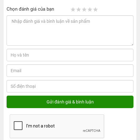
Chọn đánh giá của bạn
Với vỏ nhôm nguyên khối nên sản phẩm vẫn giữ nguyên
chất liệu nhôm cao cấp, tạo cảm giác chắc chắn và sang
trọng. Kích thước màn hình 8.3 inch vừa đủ để bạn tận
hưởng nội dung giải trí, vừa đủ nhỏ gọn để dễ dàng