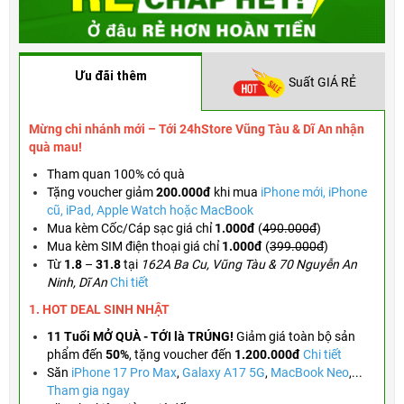
Ưu đãi thêm
Suất GIÁ RẺ
Mừng chi nhánh mới – Tới 24hStore Vũng Tàu & Dĩ An nhận
quà mau!
Tham quan 100% có quà
Tặng voucher
giảm
200.000đ
khi mua
iPhone mới, iPhone
cũ, iPad, Apple Watch hoặc MacBook
Mua kèm Cốc/Cáp sạc giá chỉ
1.000đ
(
490.000đ
)
Mua kèm SIM điện thoại giá chỉ
1.000đ
(
399.000đ
)
Từ
1.8
–
31.8
tại
162A Ba Cu, Vũng Tàu & 70 Nguyễn An
Ninh, Dĩ An
Chi tiết
1. HOT DEAL SINH NHẬT
11 Tuổi MỞ QUÀ - TỚI là TRÚNG!
Giảm giá toàn bộ sản
phẩm đến
50%
,
tặng voucher đến
1.200.000đ
Chi tiết
Săn
iPhone 17 Pro Max
,
Galaxy A17 5G
,
MacBook Neo
,...
Tham gia ngay