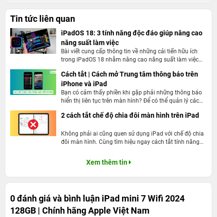
Tin tức liên quan
iPadOS 18: 3 tính năng độc đáo giúp nâng cao
năng suất làm việc
Bài viết cung cấp thông tin về những cải tiến hữu ích
trong iPadOS 18 nhằm nâng cao năng suất làm việc
của người dùng.
Cách tắt | Cách mở Trung tâm thông báo trên
iPhone và iPad
Bạn có cảm thấy phiền khi gặp phải những thông báo
Thiết kế của iPad mini 7 Wi-Fi 2024: Nhỏ gọn, tinh
hiển thị liên tục trên màn hình? Để có thể quản lý các
tế và hiện đại
thông báo trên điện thoại bạn có hãy xem ngay cách
2 cách tắt chế độ chia đôi màn hình trên iPad
tắt cũng như cách mở Trung tâm thông báo trên
iPad mini 7 Wi-Fi 2024 tiếp tục giữ nguyên ngôn ngữ thiết
iPhone và iPad tại 24hStore.
Không phải ai cũng quen sử dụng iPad với chế độ chia
kế quen thuộc của dòng iPad mini, với những cải tiến nhỏ
đôi màn hình. Cùng tìm hiệu ngay cách tắt tính năng
để mang đến trải nghiệm sử dụng tốt hơn. Dưới đây là
này ngay tại bài viết sau nhé!
những điểm nhấn nổi bật về thiết kế của sản phẩm:
Xem thêm tin
Kích thước nhỏ gọn, dễ cầm nắm
0 đánh giá và bình luận
iPad mini 7 Wifi 2024
128GB | Chính hãng Apple Việt Nam