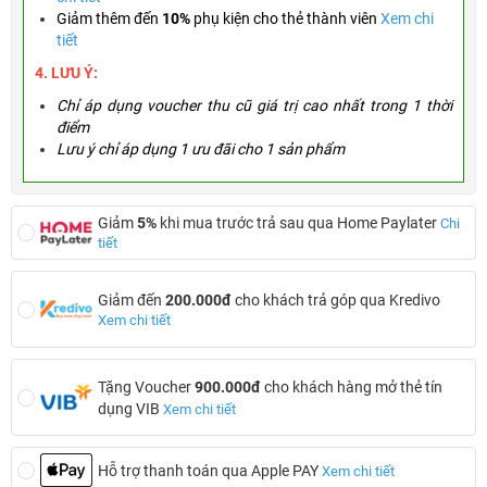
Giảm thêm đến
10%
phụ kiện cho thẻ thành viên
Xem chi
tiết
4. LƯU Ý:
Chỉ áp dụng voucher thu cũ giá trị cao nhất trong 1 thời
điểm
Lưu ý chỉ áp dụng 1 ưu đãi cho 1 sản phẩm
Giảm
5%
khi mua trước trả sau qua Home Paylater
Chi
tiết
Giảm đến
200.000đ
cho khách trả góp qua Kredivo
Xem chi tiết
Tặng Voucher
900.000đ
cho khách hàng mở thẻ tín
dụng VIB
Xem chi tiết
Hỗ trợ thanh toán qua Apple PAY
Xem chi tiết