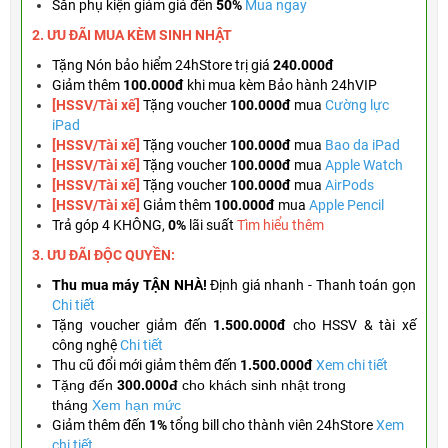
Săn phụ kiện giảm giá đến
50%
Mua ngay
2. ƯU ĐÃI MUA KÈM
SINH NHẬT
Tặng
Nón bảo hiểm 24hStore trị giá
240.000đ
Giảm thêm
100.000đ
khi mua kèm Bảo hành 24hVIP
[HSSV/Tài xế]
Tặng voucher
100.000đ
mua
Cường lực
iPad
[HSSV/Tài xế]
Tặng voucher
100.000đ
mua
Bao da iPad
[HSSV/Tài xế]
Tặng
voucher
100.000đ
mua
Apple Watch
[HSSV/Tài xế]
Tặng
voucher
100.000đ
mua
AirPods
[HSSV/Tài xế]
Giảm thêm
100.000đ
mua
Apple Pencil
Trả góp 4 KHÔNG,
0%
lãi suất
Tìm hiểu thêm
3. ƯU ĐÃI ĐỘC QUYỀN:
Thu mua máy TẬN NHÀ!
Định giá nhanh - Thanh toán gọn
Chi tiết
Tặng
voucher giảm đến
1.500.000đ
cho HSSV & tài xế
công nghệ
Chi tiết
Thu cũ đổi mới giảm thêm đến
1.500.000đ
Xem chi tiết
Tặng đến
300.000đ
cho khách sinh nhật trong
tháng
Xem hạn mức
Giảm thêm đến
1%
tổng bill cho thành viên 24hStore
Xem
chi tiết