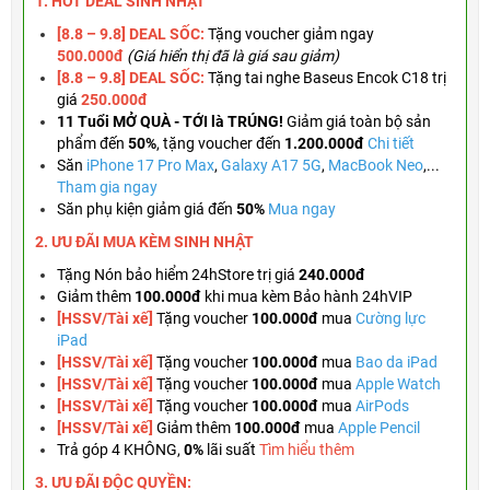
1. HOT DEAL SINH NHẬT
[8.8 – 9.8] DEAL SỐC:
Tặng voucher g
iảm ngay
500.000đ
(Giá hiển thị đã là giá sau giảm)
[8.8 – 9.8] DEAL SỐC:
Tặng tai nghe Baseus Encok C18 trị
giá
250.000đ
11 Tuổi MỞ QUÀ - TỚI là TRÚNG!
Giảm giá toàn bộ sản
phẩm đến
50%
,
tặng voucher đến
1.200.000đ
Chi tiết
Săn
iPhone 17 Pro Max
,
Galaxy A17 5G
,
MacBook Neo
,...
Tham gia ngay
Săn phụ kiện giảm giá đến
50%
Mua ngay
2. ƯU ĐÃI MUA KÈM
SINH NHẬT
Tặng
Nón bảo hiểm 24hStore trị giá
240.000đ
Giảm thêm
100.000đ
khi mua kèm Bảo hành 24hVIP
[HSSV/Tài xế]
Tặng voucher
100.000đ
mua
Cường lực
iPad
[HSSV/Tài xế]
Tặng voucher
100.000đ
mua
Bao da iPad
[HSSV/Tài xế]
Tặng
voucher
100.000đ
mua
Apple Watch
[HSSV/Tài xế]
Tặng
voucher
100.000đ
mua
AirPods
[HSSV/Tài xế]
Giảm thêm
100.000đ
mua
Apple Pencil
Trả góp 4 KHÔNG,
0%
lãi suất
Tìm hiểu thêm
3. ƯU ĐÃI ĐỘC QUYỀN: