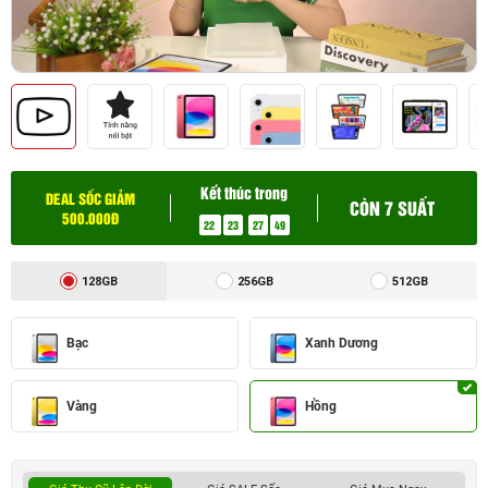
Kết thúc trong
DEAL SỐC GIẢM
CÒN 7 SUẤT
500.000Đ
22
23
27
48
128GB
256GB
512GB
Bạc
Xanh Dương
Vàng
Hồng