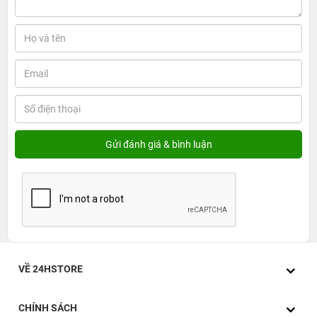
iPad A16 11-inch 2025 Wifi (Gen 11) 128GB -
Vượt trội mọi tính năng, bứt phá mọi tác vụ
1. Giá bán iPad 11 inch 2025 Wifi (Gen 11) 128GB
​Theo thông tin từ Apple Việt Nam, iPad 11-inch 2025 Wifi
(Gen 11) 128GB có giá khởi điểm là 9.999.000 đồng. Sản
phẩm này được cung cấp với bốn tùy chọn màu sắc bao
gồm Bạc, Xanh Dương, Hồng và Vàng, mang đến sự đa
dạng để người dùng lựa chọn theo sở thích cá nhân.
VỀ 24HSTORE
CHÍNH SÁCH