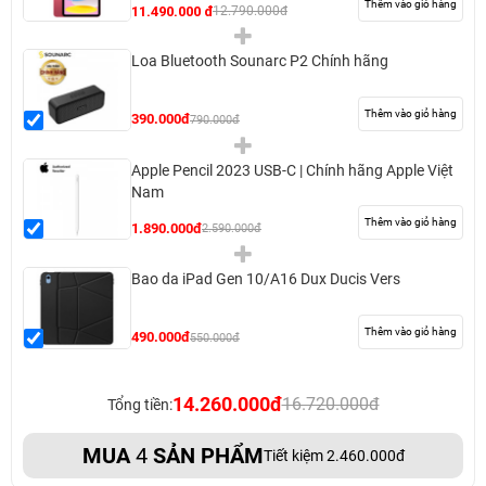
Thêm vào giỏ hàng
11.490.000 đ
12.790.000đ
Loa Bluetooth Sounarc P2 Chính hãng
Thêm vào giỏ hàng
390.000đ
790.000đ
Apple Pencil 2023 USB-C | Chính hãng Apple Việt
Nam
Thêm vào giỏ hàng
1.890.000đ
2.590.000đ
Bao da iPad Gen 10/A16 Dux Ducis Vers
Thêm vào giỏ hàng
490.000đ
550.000đ
14.260.000đ
16.720.000đ
Tổng tiền:
MUA
4
SẢN PHẨM
Tiết kiệm 2.460.000đ