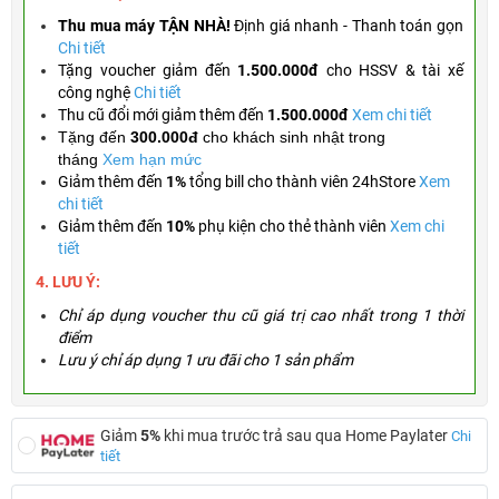
Thu mua máy TẬN NHÀ!
Định giá nhanh - Thanh toán gọn
Chi tiết
Tặng
voucher giảm đến
1.500.000đ
cho HSSV & tài xế
công nghệ
Chi tiết
Thu cũ đổi mới giảm thêm đến
1.500.000đ
Xem chi tiết
Tặng đến
300.000đ
cho khách sinh nhật trong
tháng
Xem hạn mức
Giảm thêm đến
1%
tổng bill cho thành viên 24hStore
Xem
chi tiết
Giảm thêm đến
10%
phụ kiện cho thẻ thành viên
Xem chi
tiết
4. LƯU Ý:
Chỉ áp dụng voucher thu cũ giá trị cao nhất trong 1 thời
điểm
Lưu ý chỉ áp dụng 1 ưu đãi cho 1 sản phẩm
Giảm
5%
khi mua trước trả sau qua Home Paylater
Chi
tiết