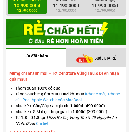
Giá Thu Cũ Lên Đời
Giá SALE Sốc
Giá Mua Ngay
10.990.000đ
11.490.000đ
11.990.000đ
12.790.000đ
12.790.000đ
12.790.000đ
Ưu đãi thêm
Suất GIÁ RẺ
Mừng chi nhánh mới – Tới 24hStore Vũng Tàu & Dĩ An nhận
quà mau!
Tham quan 100% có quà
Tặng voucher
giảm
200.000đ
khi mua
iPhone mới, iPhone
cũ, iPad, Apple Watch hoặc MacBook
Mua kèm Cốc/Cáp sạc giá chỉ
1.000đ
(
490.000đ
)
Mua kèm SIM điện thoại giá chỉ
1.000đ
(
399.000đ
)
Từ
1.8
–
31.8
tại
162A Ba Cu, Vũng Tàu & 70 Nguyễn An
Ninh, Dĩ An
Chi tiết