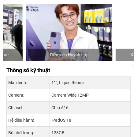
Diễn viên Huỳnh Lập
Khách mua hàng
Thông số kỹ thuật
Màn hình:
11'', Liquid Retina
Camera:
Camera Wide 12MP
Chipset:
Chip A16
Hệ điều hành:
iPadOS 18
Bộ nhớ trong:
128GB