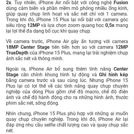
2x
. Tuy nhiên, iPhone Air nổi bật với công nghệ
Fusion
dùng cảm biến và phần mềm mô phỏng nhiều ống kính,
giúp quay chụp linh hoạt và sắc nét chỉ với 1 camera.
Trong khi đó, iPhone 15 Plus lại nổi bật với camera góc
siêu rộng
12MP
và lựa chọn zoom quang học
0,5x
mang
lại lợi thế đa dạng bố cục khi quay chụp.
Về camera trước, iPhone Air gây ấn tượng với camera
18MP Center Stage
tiên tiến hơn so với camera
12MP
TrueDepth
của iPhone 15 Plus, mang lại trải nghiệm chụp
ảnh sắc nét và thông minh.
Ngoài ra, iPhone Air bổ sung thêm tính năng
Center
Stage
căn chỉnh khung hình tự động và
Ghi hình kép
bằng camera trước và sau cùng lúc. Nhưng iPhone 15
Plus lại có lợi thế về các tính năng quay chụp chuyên
nghiệp của dòng Plus gồm chế độ macro, chế độ điện
ảnh và chế độ hành động cho ra những hình ảnh, thước
phim sắc nét, sống động.
Nhìn chung, iPhone 15 Plus phù hợp với những ai muốn
quay chụp chuyên nghiệp. Trong khi đó, iPhone Air lại
đáp ứng nhu cầu selfie chất lượng cao và quay chụp sắc
nét.