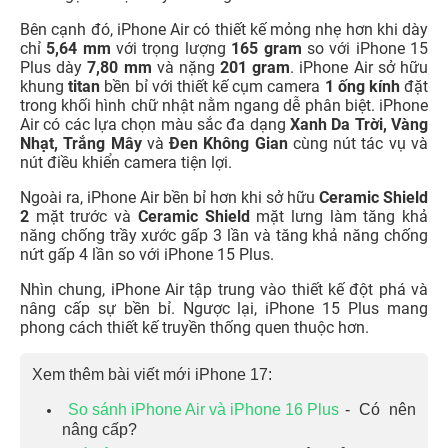
Bên cạnh đó, iPhone Air có thiết kế mỏng nhẹ hơn khi dày
chỉ
5,64 mm
với trọng lượng
165 gram
so với iPhone 15
Plus dày
7,80 mm
và nặng
201 gram
. iPhone Air sở hữu
khung
titan
bền bỉ với thiết kế cụm camera
1 ống kính
đặt
trong khối hình chữ nhật nằm ngang dễ phân biệt. iPhone
Air có các lựa chọn màu sắc đa dạng
Xanh Da Trời, Vàng
Nhạt, Trắng Mây
và
Đen Không Gian
cùng nút tác vụ và
nút điều khiển camera tiện lợi.
Ngoài ra, iPhone Air bền bỉ hơn khi sở hữu
Ceramic Shield
2
mặt trước và
Ceramic Shield
mặt lưng làm tăng khả
năng chống trầy xước gấp 3 lần và tăng khả năng chống
nứt gấp 4 lần so với iPhone 15 Plus.
Nhìn chung, iPhone Air tập trung vào thiết kế đột phá và
nâng cấp sự bền bỉ. Ngược lại, iPhone 15 Plus mang
phong cách thiết kế truyền thống quen thuộc hơn.
Xem thêm bài viết mới iPhone 17:
So sánh iPhone Air và iPhone 16 Plus
- Có nên
nâng cấp?