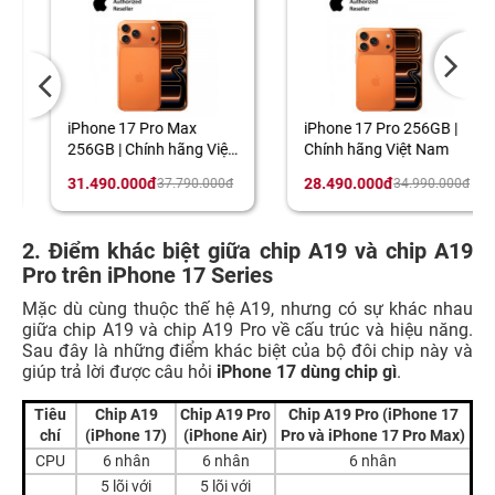
iPhone 17 Pro Max
iPhone 17 Pro 256GB |
256GB | Chính hãng Việt
Chính hãng Việt Nam
Nam
31.490.000đ
28.490.000đ
37.790.000đ
34.990.000đ
2. Điểm khác biệt giữa chip A19 và chip A19
Pro trên iPhone 17 Series
Mặc dù cùng thuộc thế hệ A19, nhưng có sự khác nhau
giữa chip A19 và chip A19 Pro về cấu trúc và hiệu năng.
Sau đây là những điểm khác biệt của bộ đôi chip này và
giúp trả lời được câu hỏi
iPhone 17 dùng chip gì
.
Tiêu
Chip A19
Chip A19 Pro
Chip A19 Pro (iPhone 17
chí
(iPhone 17)
(iPhone Air)
Pro và iPhone 17 Pro Max)
CPU
6 nhân
6 nhân
6 nhân
5 lõi với
5 lõi với