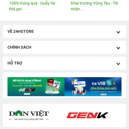
100% trúng quà - Quẫy hè
Khai trương Vũng Tàu - Tới
thả ga!
nhận...
VỀ 24HSTORE
CHÍNH SÁCH
HỖ TRỢ