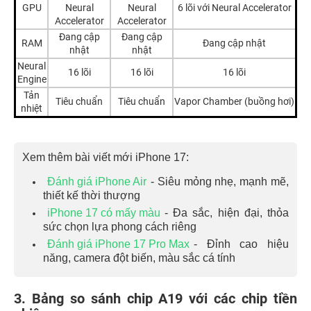
GPU
Neural
Neural
6 lõi với Neural Accelerator
Accelerator
Accelerator
Đang cập
Đang cập
RAM
Đang cập nhật
nhật
nhật
Neural
16 lõi
16 lõi
16 lõi
Engine
Tản
Tiêu chuẩn
Tiêu chuẩn
Vapor Chamber (buồng hơi)
nhiệt
Xem thêm bài viết mới iPhone 17:
Đánh giá iPhone Air
- Siêu mỏng nhẹ, mạnh mẽ,
thiết kế thời thượng
iPhone 17 có mấy màu
- Đa sắc, hiện đại, thỏa
sức chọn lựa phong cách riêng
Đánh giá iPhone 17 Pro Max
- Đỉnh cao hiệu
năng, camera đột biến, màu sắc cá tính
3. Bảng so sánh chip A19 với các chip tiền