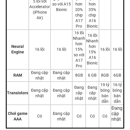
5 lõi với
so với A15
hơn
hơn
Accelerator
Bionic
20%
35%
(iPhone
chip
chip
Air)
A17
A16
Pro
Bionic
16 lõi
16 lõi
Nhanh
Nhanh
hơn
Neural
hơn
16 lõi
16 lõi
15%
16 lõi
16 lõi
Engine
15%
so với
A16
A17
Bionic
Pro
Đang cập
Đang cập
RAM
8GB
6 GB
8GB
6GB
nhật
nhật
19 tỷ
16 tỷ
Đang
Đang
Đang cập
Đang cập
bóng
bóng
Transistors
cập
cập
nhật
nhật
bán
bán
nhật
nhật
dẫn
dẫn
Đang
cập
Chơi game
Đang cập
Có
Có
Có
Có
nhật
AAA
nhật