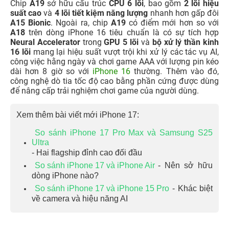
Chip
A19
sở hữu cấu trúc
CPU 6 lõi
, bao gồm
2 lõi hiệu
suất cao
và
4 lõi tiết kiệm
năng lượng
nhanh hơn gấp đôi
A15 Bionic
. Ngoài ra, chip
A19
có điểm mới hơn so với
A18
trên dòng iPhone 16 tiêu chuẩn là có sự tích hợp
Neural Accelerator
trong
GPU 5 lõi
và
bộ xử lý thần kinh
16 lõi
mang lại hiệu suất vượt trội khi xử lý các tác vụ AI,
công việc hằng ngày và chơi game AAA với lượng pin kéo
dài hơn 8 giờ so với
iPhone 16
thường. Thêm vào đó,
công nghệ dò tia tốc độ cao bằng phần cứng được dùng
để nâng cấp trải nghiệm chơi game của người dùng.
Xem thêm bài viết mới iPhone 17:
So sánh iPhone 17 Pro Max và Samsung S25
Ultra
- Hai flagship đỉnh cao đối đầu
So sánh iPhone 17 và iPhone Air
- Nên sở hữu
dòng iPhone nào?
So sánh iPhone 17 và iPhone 15 Pro
- Khác biệt
về camera và hiệu năng AI