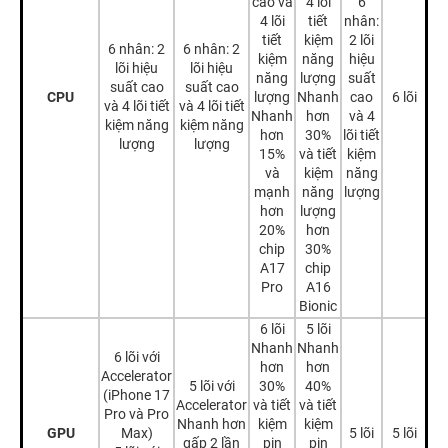
cao và
4 lõi
6
4 lõi
tiết
nhân:
tiết
kiệm
2 lõi
6 nhân: 2
6 nhân: 2
kiệm
năng
hiệu
lõi hiệu
lõi hiệu
năng
lượng
suất
suất cao
suất cao
CPU
lượng
Nhanh
cao
6 lõi
và 4 lõi tiết
và 4 lõi tiết
Nhanh
hơn
và 4
kiệm năng
kiệm năng
hơn
30%
lõi tiết
lượng
lượng
15%
và tiết
kiệm
và
kiệm
năng
mạnh
năng
lượng
hơn
lượng
20%
hơn
chip
30%
A17
chip
Pro
A16
Bionic
6 lõi
5 lõi
Nhanh
Nhanh
6 lõi với
hơn
hơn
Accelerator
5 lõi với
30%
40%
(iPhone 17
Accelerator
và tiết
và tiết
Pro và Pro
Nhanh hơn
kiệm
kiệm
GPU
Max)
5 lõi
5 lõi
gấp 2 lần
pin
pin