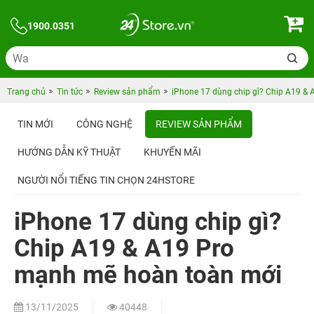
1900.0351
Trang chủ
Tin tức
Review sản phẩm
iPhone 17 dùng chip gì? Chip A19 &
TIN MỚI
CÔNG NGHỆ
REVIEW SẢN PHẨM
HƯỚNG DẪN KỸ THUẬT
KHUYẾN MÃI
NGƯỜI NỔI TIẾNG TIN CHỌN 24HSTORE
iPhone 17 dùng chip gì?
Chip A19 & A19 Pro
mạnh mẽ hoàn toàn mới
13/11/2025
40448