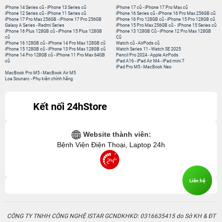
iPhone 14 Series cũ
-
iPhone 13 Series cũ
iPhone 17 cũ
-
iPhone 17 Pro Max cũ
iPhone 12 Series cũ
-
iPhone 11 Series cũ
iPhone 16 Series cũ
-
iPhone 16 Pro Max 256GB cũ
iPhone 17 Pro Max 256GB
-
iPhone 17 Pro 256GB
iPhone 16 Pro 128GB cũ
-
iPhone 15 Pro 128GB cũ
Galaxy A Series
-
Redmi Series
iPhone 15 Pro Max 256GB cũ
-
iPhone 15 Series cũ
iPhone 16 Plus 128GB cũ
-
iPhone 15 Plus 128GB
iPhone 13 128GB Cũ
-
iPhone 12 Pro Max 128GB
cũ
Cũ
iPhone 16 128GB cũ
-
iPhone 14 Pro Max 128GB cũ
Watch cũ
-
AirPods cũ
iPhone 15 128GB cũ
-
iPhone 13 Pro Max 128GB cũ
Watch Series 11
-
Watch SE 2025
iPhone 14 Pro 128GB cũ
-
iPhone 11 Pro Max 64GB
Pencil Pro 2024
-
Apple AirPods
cũ
iPad A16
-
iPad Air M4
-
iPad mini 7
iPad Pro M5
-
MacBook Neo
MacBook Pro M5
-
MacBook Air M5
Loa Sounarc
-
Phụ kiện chính hãng
Kết nối 24hStore
Website thành viên:
Bệnh Viện Điện Thoại, Laptop 24h
Liên hệ
CÔNG TY TNHH CÔNG NGHỆ ISTAR GCNDKHKD: 0316635415 do Sở KH & ĐT