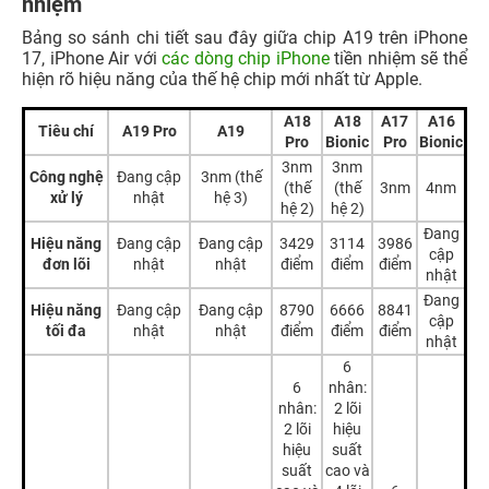
nhiệm
Bảng so sánh chi tiết sau đây giữa chip A19 trên iPhone
17, iPhone Air với
các dòng chip iPhone
tiền nhiệm sẽ thể
hiện rõ hiệu năng của thế hệ chip mới nhất từ Apple.
A18
A18
A17
A16
Tiêu chí
A19 Pro
A19
Pro
Bionic
Pro
Bionic
3nm
3nm
Công nghệ
Đang cập
3nm (thế
(thế
(thế
3nm
4nm
xử lý
nhật
hệ 3)
hệ 2)
hệ 2)
Đang
Hiệu năng
Đang cập
Đang cập
3429
3114
3986
cập
đơn lõi
nhật
nhật
điểm
điểm
điểm
nhật
Đang
Hiệu năng
Đang cập
Đang cập
8790
6666
8841
cập
tối đa
nhật
nhật
điểm
điểm
điểm
nhật
6
6
nhân:
nhân:
2 lõi
2 lõi
hiệu
hiệu
suất
suất
cao và