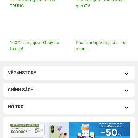
TRÚNG
quá đã!
100% trúng quà - Quẫy hè
Khai trương Vũng Tàu - Tới
thả ga!
nhận...
VỀ 24HSTORE
CHÍNH SÁCH
HỖ TRỢ