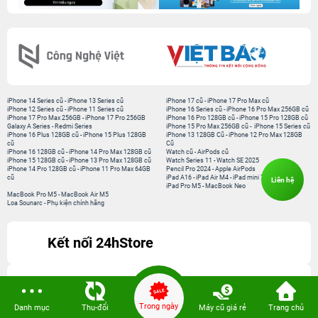
iPhone 14 Series cũ
-
iPhone 13 Series cũ
iPhone 17 cũ
-
iPhone 17 Pro Max cũ
iPhone 12 Series cũ
-
iPhone 11 Series cũ
iPhone 16 Series cũ
-
iPhone 16 Pro Max 256GB cũ
iPhone 17 Pro Max 256GB
-
iPhone 17 Pro 256GB
iPhone 16 Pro 128GB cũ
-
iPhone 15 Pro 128GB cũ
Galaxy A Series
-
Redmi Series
iPhone 15 Pro Max 256GB cũ
-
iPhone 15 Series cũ
iPhone 16 Plus 128GB cũ
-
iPhone 15 Plus 128GB
iPhone 13 128GB Cũ
-
iPhone 12 Pro Max 128GB
cũ
Cũ
iPhone 16 128GB cũ
-
iPhone 14 Pro Max 128GB cũ
Watch cũ
-
AirPods cũ
iPhone 15 128GB cũ
-
iPhone 13 Pro Max 128GB cũ
Watch Series 11
-
Watch SE 2025
iPhone 14 Pro 128GB cũ
-
iPhone 11 Pro Max 64GB
Pencil Pro 2024
-
Apple AirPods
cũ
iPad A16
-
iPad Air M4
-
iPad mini 7
Liên hệ
iPad Pro M5
-
MacBook Neo
MacBook Pro M5
-
MacBook Air M5
Loa Sounarc
-
Phụ kiện chính hãng
Kết nối 24hStore
Website thành viên:
Bệnh Viện Điện Thoại, Laptop 24h
Trong ngày
Danh mục
Thu-đổi
Máy cũ giá rẻ
Trang chủ