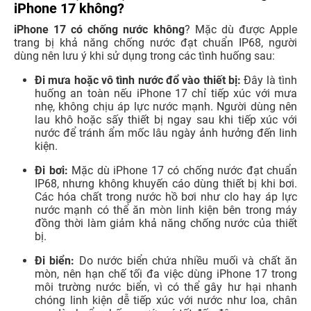
iPhone 17 không?
iPhone 17 có chống nước không
? Mặc dù được Apple
trang bị khả năng chống nước đạt chuẩn IP68, người
dùng nên lưu ý khi sử dụng trong các tình huống sau:
Đi mưa hoặc vô tình nước đổ vào thiết bị:
Đây là tình
huống an toàn nếu iPhone 17 chỉ tiếp xúc với mưa
nhẹ, không chịu áp lực nước mạnh. Người dùng nên
lau khô hoặc sấy thiết bị ngay sau khi tiếp xúc với
nước để tránh ẩm mốc lâu ngày ảnh hưởng đến linh
kiện.
Đi bơi:
Mặc dù iPhone 17 có chống nước đạt chuẩn
IP68, nhưng không khuyến cáo dùng thiết bị khi bơi.
Các hóa chất trong nước hồ bơi như clo hay áp lực
nước mạnh có thể ăn mòn linh kiện bên trong máy
đồng thời làm giảm khả năng chống nước của thiết
bị.
Đi biển:
Do nước biển chứa nhiều muối và chất ăn
mòn, nên hạn chế tối đa việc dùng iPhone 17 trong
môi trường nước biển, vì có thể gây hư hại nhanh
chóng linh kiện dễ tiếp xúc với nước như loa, chân