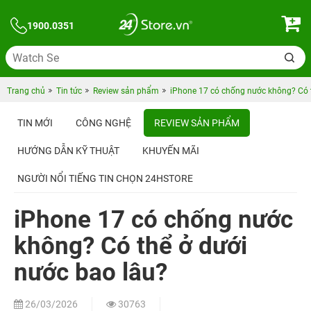
1900.0351
Trang chủ
Tin tức
Review sản phẩm
iPhone 17 có chống nước không? Có t
TIN MỚI
CÔNG NGHỆ
REVIEW SẢN PHẨM
HƯỚNG DẪN KỸ THUẬT
KHUYẾN MÃI
NGƯỜI NỔI TIẾNG TIN CHỌN 24HSTORE
iPhone 17 có chống nước
không? Có thể ở dưới
nước bao lâu?
26/03/2026
30763