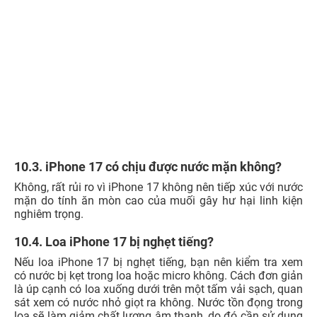
10.3. iPhone 17 có chịu được nước mặn không?
Không, rất rủi ro vì iPhone 17 không nên tiếp xúc với nước
mặn do tính ăn mòn cao của muối gây hư hại linh kiện
nghiêm trọng.
10.4. Loa iPhone 17 bị nghẹt tiếng?
Nếu loa iPhone 17 bị nghẹt tiếng, bạn nên kiểm tra xem
có nước bị kẹt trong loa hoặc micro không. Cách đơn giản
là úp cạnh có loa xuống dưới trên một tấm vải sạch, quan
sát xem có nước nhỏ giọt ra không. Nước tồn đọng trong
loa sẽ làm giảm chất lượng âm thanh, do đó cần sử dụng