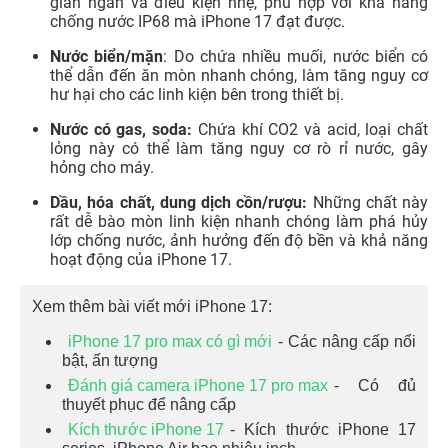
gian ngắn và điều kiện nhẹ, phù hợp với khả năng
chống nước IP68 mà iPhone 17 đạt được.
Nước biển/mặn
: Do chứa nhiều muối, nước biển có
thể dẫn đến ăn mòn nhanh chóng, làm tăng nguy cơ
hư hại cho các linh kiện bên trong thiết bị.
Nước có gas, soda:
Chứa khí CO2 và acid, loại chất
lỏng này có thể làm tăng nguy cơ rò rỉ nước, gây
hỏng cho máy.
Dầu, hóa chất, dung dịch cồn/rượu:
Những chất này
rất dễ bào mòn linh kiện nhanh chóng làm phá hủy
lớp chống nước, ảnh hưởng đến độ bền và khả năng
hoạt động của iPhone 17.
Xem thêm bài viết mới iPhone 17:
iPhone 17 pro max có gì mới
- Các nâng cấp nổi
bật, ấn tượng
Đánh giá camera iPhone 17 pro max
- Có đủ
thuyết phục để nâng cấp
Kích thước iPhone 17
- Kích thước iPhone 17