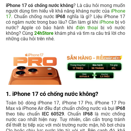
iPhone 17 có chống nước không
? Là câu hỏi mong muốn
người dùng tìm hiểu về khả năng kháng nước của
iPhone
17
. Chuẩn chống nước
IP68
nghĩa là gì? Liệu iPhone 17
có ngâm nước trong bao lâu? Cần làm gì khi
iPhone
bị vô
nước? Apple có bảo hành khi
điện thoại
bị vô nước
không? Cùng
24hStore
khám phá và tìm ra câu trả lời cho
những câu hỏi trên nhé.
1. iPhone 17 có chống nước không?
Toàn bộ dòng iPhone 17, iPhone 17 Pro, iPhone 17 Pro
Max và iPhone Air đều đạt chuẩn chống nước và bụi
IP68
theo tiêu chuẩn
IEC 60529
. Chuẩn
IP68
là mức chống
nước cao nhất hiện nay. Tuy nhiên, cần cẩn trọng tránh
để thiết bị tiếp xúc với môi trường nước mặn, hồ bơi chứa
Clo hoặc chịu lực nước lớn từ vòi xịt. Bên cạnh đó, khả