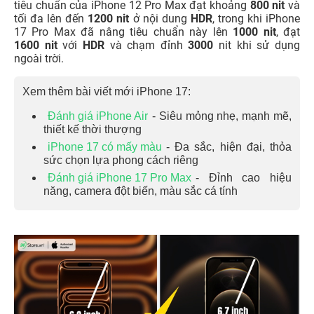
tiêu chuẩn của iPhone 12 Pro Max đạt khoảng
800 nit
và
tối đa lên đến
1200 nit
ở nội dung
HDR
, trong khi iPhone
17 Pro Max đã nâng tiêu chuẩn này lên
1000 nit
, đạt
1600 nit
với
HDR
và chạm đỉnh
3000
nit khi sử dụng
ngoài trời.
Xem thêm bài viết mới iPhone 17:
Đánh giá iPhone Air
- Siêu mỏng nhẹ, mạnh mẽ,
thiết kế thời thượng
iPhone 17 có mấy màu
- Đa sắc, hiện đại, thỏa
sức chọn lựa phong cách riêng
Đánh giá iPhone 17 Pro Max
- Đỉnh cao hiệu
năng, camera đột biến, màu sắc cá tính