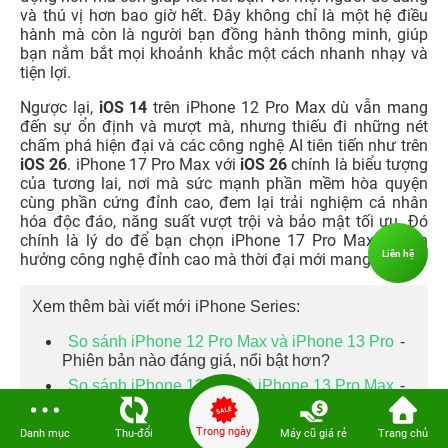
và thú vị hơn bao giờ hết. Đây không chỉ là một hệ điều
hành mà còn là người bạn đồng hành thông minh, giúp
bạn nắm bắt mọi khoảnh khắc một cách nhanh nhạy và
tiện lợi.
Ngược lại,
iOS 14
trên iPhone 12 Pro Max dù vẫn mang
đến sự ổn định và mượt mà, nhưng thiếu đi những nét
chấm phá hiện đại và các công nghệ AI tiên tiến như trên
iOS 26
. iPhone 17 Pro Max với
iOS 26
chính là biểu tượng
của tương lai, nơi mà sức mạnh phần mềm hòa quyện
cùng phần cứng đỉnh cao, đem lại trải nghiệm cá nhân
hóa độc đáo, năng suất vượt trội và bảo mật tối ưu. Đó
chính là lý do để bạn chọn iPhone 17 Pro Max và tận
Liên hệ
hưởng công nghệ đỉnh cao mà thời đại mới mang lại.
Xem thêm bài viết mới iPhone Series:
So sánh iPhone 12 Pro Max và iPhone 13 Pro
-
Phiên bản nào đáng giá, nổi bật hơn?
So sánh iPhone 12 Pro và iPhone 13 Pro Max
-
Dòng máy nào vẫn còn tốt?
So sánh iPhone 12 Pro và iPhone 13
- Nên chọn
Trong ngày
Danh mục
Thu-đổi
Máy cũ giá rẻ
Trang chủ