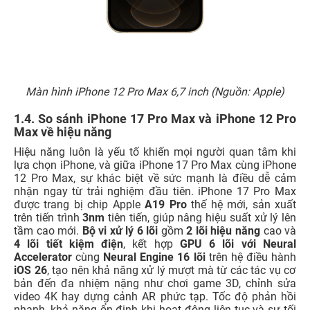
Màn hình iPhone 12 Pro Max 6,7 inch (Nguồn: Apple)
1.4. So sánh iPhone 17 Pro Max và iPhone 12 Pro
Max về hiệu năng
Hiệu năng luôn là yếu tố khiến mọi người quan tâm khi
lựa chọn iPhone, và giữa iPhone 17 Pro Max cùng iPhone
12 Pro Max, sự khác biệt về sức mạnh là điều dễ cảm
nhận ngay từ trải nghiệm đầu tiên. iPhone 17 Pro Max
được trang bị chip Apple
A19 Pro
thế hệ mới, sản xuất
trên tiến trình
3nm
tiên tiến, giúp nâng hiệu suất xử lý lên
tầm cao mới.
Bộ vi xử lý 6 lõi
gồm
2 lõi hiệu năng
cao và
4 lõi tiết kiệm điện
, kết hợp
GPU 6 lõi với Neural
Accelerator
cùng
Neural Engine 16 lõi
trên hệ điều hành
iOS 26
, tạo nên khả năng xử lý mượt mà từ các tác vụ cơ
bản đến đa nhiệm nặng như chơi game 3D, chỉnh sửa
video 4K hay dựng cảnh AR phức tạp. Tốc độ phản hồi
nhanh, khả năng ổn định khi hoạt động liên tục và sự tối