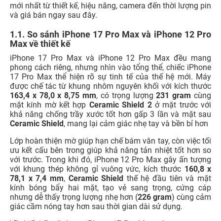
mới nhất từ thiết kế, hiệu năng, camera đến thời lượng pin
và giá bán ngay sau đây.
1.1. So sánh iPhone 17 Pro Max và iPhone 12 Pro
Max về thiết kế
iPhone 17 Pro Max và iPhone 12 Pro Max đều mang
phong cách riêng, nhưng nhìn vào tổng thể, chiếc iPhone
17 Pro Max thể hiện rõ sự tinh tế của thế hệ mới. Máy
được chế tác từ khung nhôm nguyên khối với kích thước
163,4 x 78,0 x 8,75 mm
, có trọng lượng
231 gram
cùng
mặt kính mờ kết hợp
Ceramic Shield 2
ở mặt trước với
khả năng chống trầy xước tốt hơn gấp 3 lần và mặt sau
Ceramic Shield
, mang lại cảm giác nhẹ tay và bền bỉ hơn
Lớp hoàn thiện mờ giúp hạn chế bám vân tay, còn việc tối
ưu kết cấu bên trong giúp khả năng tản nhiệt tốt hơn so
với trước. Trong khi đó, iPhone 12 Pro Max gây ấn tượng
với khung thép không gỉ vuông vức, kích thước
160,8 x
78,1 x 7,4 mm
,
Ceramic Shield
thế hệ đầu tiên và mặt
kính bóng bẩy hai mặt, tạo vẻ sang trọng, cứng cáp
nhưng dễ thấy trọng lượng nhẹ hơn (
226 gram
) cùng cảm
giác cầm nóng tay hơn sau thời gian dài sử dụng.