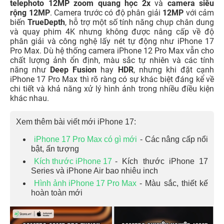
telephoto 12MP zoom quang học 2x
và
camera siêu
rộng 12MP
. Camera trước có độ phân giải
12MP
với cảm
biến
TrueDepth
, hỗ trợ một số tính năng chụp chân dung
và quay phim 4K nhưng không được nâng cấp về độ
phân giải và công nghệ lấy nét tự động như iPhone 17
Pro Max. Dù hệ thống camera iPhone 12 Pro Max vẫn cho
chất lượng ảnh ổn định, màu sắc tự nhiên và các tính
năng như
Deep Fusion
hay
HDR
, nhưng khi đặt cạnh
iPhone 17 Pro Max thì rõ ràng có sự khác biệt đáng kể về
chi tiết và khả năng xử lý hình ảnh trong nhiều điều kiện
khác nhau.
Xem thêm bài viết mới iPhone 17:
iPhone 17 Pro Max có gì mới
- Các nâng cấp nổi
bật, ấn tượng
Kích thước iPhone 17
- Kích thước iPhone 17
Series và iPhone Air bao nhiêu inch
Hình ảnh iPhone 17 Pro Max
- Màu sắc, thiết kế
hoàn toàn mới