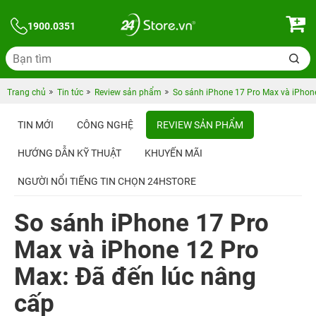
1900.0351
Trang chủ
Tin tức
Review sản phẩm
So sánh iPhone 17 Pro Max và iPhon
TIN MỚI
CÔNG NGHỆ
REVIEW SẢN PHẨM
HƯỚNG DẪN KỸ THUẬT
KHUYẾN MÃI
NGƯỜI NỔI TIẾNG TIN CHỌN 24HSTORE
So sánh iPhone 17 Pro
Max và iPhone 12 Pro
Max: Đã đến lúc nâng
cấp