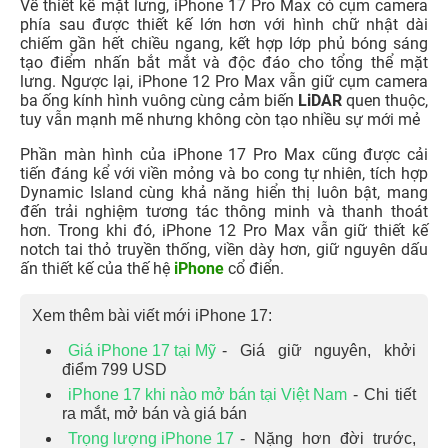
Về thiết kế mặt lưng, iPhone 17 Pro Max có cụm camera
phía sau được thiết kế lớn hơn với hình chữ nhật dài
chiếm gần hết chiều ngang, kết hợp lớp phủ bóng sáng
tạo điểm nhấn bắt mắt và độc đáo cho tổng thể mặt
lưng. Ngược lại, iPhone 12 Pro Max vẫn giữ cụm camera
ba ống kính hình vuông cùng cảm biến
LiDAR
quen thuộc,
tuy vẫn mạnh mẽ nhưng không còn tạo nhiều sự mới mẻ
Phần màn hình của iPhone 17 Pro Max cũng được cải
tiến đáng kể với viền mỏng và bo cong tự nhiên, tích hợp
Dynamic Island cùng khả năng hiển thị luôn bật, mang
đến trải nghiệm tương tác thông minh và thanh thoát
hơn. Trong khi đó, iPhone 12 Pro Max vẫn giữ thiết kế
notch tai thỏ truyền thống, viền dày hơn, giữ nguyên dấu
ấn thiết kế của thế hệ
iPhone
cổ điển.
Xem thêm bài viết mới iPhone 17:
Giá iPhone 17 tại Mỹ
- Giá giữ nguyên, khởi
điểm 799 USD
iPhone 17 khi nào mở bán tại Việt Nam
- Chi tiết
ra mắt, mở bán và giá bán
Trọng lượng iPhone 17
- Nặng hơn đời trước,