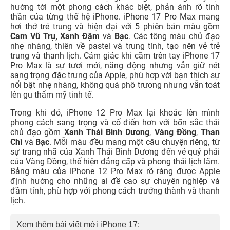
hướng tới một phong cách khác biệt, phản ánh rõ tinh
thần của từng thế hệ iPhone. iPhone 17 Pro Max mang
hơi thở trẻ trung và hiện đại với 5 phiên bản màu gồm
Cam Vũ Trụ, Xanh Đậm
và
Bạc
. Các tông màu chủ đạo
nhẹ nhàng, thiên về pastel và trung tính, tạo nên vẻ trẻ
trung và thanh lịch. Cảm giác khi cầm trên tay iPhone 17
Pro Max là sự tươi mới, năng động nhưng vẫn giữ nét
sang trọng đặc trưng của Apple, phù hợp với bạn thích sự
nổi bật nhẹ nhàng, không quá phô trương nhưng vẫn toát
lên gu thẩm mỹ tinh tế.
Trong khi đó, iPhone 12 Pro Max lại khoác lên mình
phong cách sang trọng và cổ điển hơn với bốn sắc thái
chủ đạo gồm
Xanh Thái Bình Dương
,
Vàng Đồng
,
Than
Chì
và
Bạc
. Mỗi màu đều mang một câu chuyện riêng, từ
sự trang nhã của Xanh Thái Bình Dương đến vẻ quý phái
của Vàng Đồng, thể hiện đẳng cấp và phong thái lịch lãm.
Bảng màu của iPhone 12 Pro Max rõ ràng được Apple
định hướng cho những ai đề cao sự chuyên nghiệp và
đầm tính, phù hợp với phong cách trưởng thành và thanh
lịch.
Xem thêm bài viết mới iPhone 17: