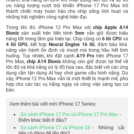
ưu năng lượng vượt trội khiến iPhone 17 Pro Max trở
thành chiếc máy hoàn hảo cho nhịp sống linh hoạt và
những trải nghiệm công nghệ hiện đại.
Trong khi đó, iPhone 12 Pro Max với
chip Apple A14
Bionic
sản xuất trên tiến trình
5nm
vẫn giữ được hiệu
năng tốt trong tầm giá hiện tại. Chip cũng có
6 lõi CPU
và
4 lõi GPU
, kết hợp
Neural Engine 16 lõi
, đảm bảo khả
năng vận hành ổn định và mượt mà trong hầu hết tình
huống. Tuy nhiên, khi đặt cạnh
A19 Pro
trên iPhone 17
Pro Max,
chip A14 Bionic
không còn giữ được lợi thế về
tốc độ và khả năng xử lý đồ họa cao, đặc biệt với các ứng
dụng cần tận dụng AI hay chơi game cấu hình nặng. Dù
vậy, iPhone 12 Pro Max vẫn là một thiết bị mạnh mẽ, phù
hợp cho các tác vụ hằng ngày và công việc sáng tạo cơ
bản.
Xem thêm bài viết mới iPhone 17 Series:
So sánh iPhone 17 Pro và iPhone 17 Pro Max
-
Điểm khác biệt ở đâu?
So sánh iPhone 17 và iPhone 16
- Những cải
tiến có đáng để lên đời?