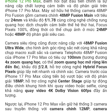
iPhone 12 Pro Max
, điểm nổi bật đầu tiên chính là sự
nâng cấp chất lượng cảm biến và độ phân giải trên
iPhone 17 Pro Max. Máy sở hữu hệ thống camera 48MP
Pro Fusion gồm camera chính
48MP Fusion Main
với tiêu
cự
24mm
và khẩu độ
f/1.78
cùng công nghệ chống rung
quang học dịch chuyển cảm biến thế hệ thứ hai, Focus
Pixels 100%, đồng thời có thể chụp ảnh ở mức
24MP
hoặc
48MP
độ phân giải siêu cao.
Camera siêu rộng cũng được nâng cấp với 4
8MP Fusion
Ultra Wide
, cho hình ảnh góc rộng sắc nét cùng khả năng
chụp macro xuất sắc và camera Telephoto 48MP Fusion
của iPhone 17 Pro Max có tiêu cự
100mm
(tương đương
4x zoom quang học
, có thể
zoom quang học mở rộng lên
đến 8x
), khẩu độ
ƒ/2.8
, hỗ trợ công nghệ
Hybrid Focus
Pixels
giúp lấy nét nhanh và chính xác. Camera trước của
iPhone 17 Pro Max cũng tiến bộ vượt bậc với độ phân
giải
18MP
, hỗ trợ công nghệ
Center Stage
giúp tự động
điều chỉnh khung hình khi quay video hoặc selfie, cùng
khả năng
quay video 4K Dolby Vision 60fps
đầy ấn
tượng.
Ngược lại, iPhone 12 Pro Max vẫn giữ hệ thống 3 camera
sau truyền thống với
camera chính 12MP
,
camera