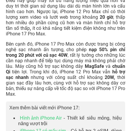
Điều này giúp máy tối ưu năng lượng hiệu quả hơn và
duy trì thời gian sử dụng lâu dài dù màn hình lớn và cấu
hình cao hơn. Ngược lại, iPhone 12 Pro Max chỉ có thời
lượng xem video và lướt web trong khoảng
20 giờ
, thấp
hơn nhiều do phần cứng cũ hơn và màn hình chỉ hỗ trợ
tần số thấp
,
ít có khả năng tiết kiệm điện không như trên
iPhone 17 Pro Max.
Bên cạnh đó, iPhone 17 Pro Max còn được trang bị công
nghệ sạc nhanh ấn tượng, cho phép
nạp 50% pin chỉ
trong 20 phút với củ sạc 40W
, rất lý tưởng cho những lúc
cần nạp nhanh để tiếp tục dùng máy mà không phải chờ
lâu. Máy cũng hỗ trợ sạc không dây
MagSafe
và
chuẩn
Qi
tiện lợi. Trong khi đó, iPhone 12 Pro Max vẫn
hỗ trợ
sạc nhanh
nhưng với công suất chỉ khoảng
20W,
thời
gian sạc đầy lâu hơn, cùng với hỗ trợ sạc không dây cơ
bản, thiếu sự nâng cấp về tốc độ sạc so với iPhone 17 Pro
Max.
Xem thêm bài viết mới iPhone 17:
Hình ảnh iPhone Air
- Thiết kế siêu mỏng, hiệu
năng vượt trội
iPhone 17 có mấy sim
- Có hỗ trợ 2 eSIM, dùng