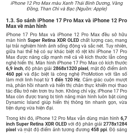
iPhone 12 Pro Max màu Xanh Thái Bình Dương, Vàng
Đồng, Than Chì và Bạc (Nguồn: Apple)
1.3. So sánh iPhone 17 Pro Max và iPhone 12 Pro
Max về màn hình
iPhone 17 Pro Max và iPhone 12 Pro Max đều sở hữu
màn hình
Super Retina XDR
OLED
chất lượng cao, mang
lại trải nghiệm hình ảnh sống động và sắc nét. Tuy nhiên,
giữa hai thế hệ có sự khác biệt rõ rệt khi iPhone 17 Pro
Max được nâng cấp mạnh mẽ cả về kích thước lẫn công
nghệ hiển thị. Màn hình iPhone 17 Pro Max có kích thước
6,9 inch
, độ phân giải
2868x1320 pixel
, mật độ điểm ảnh
460 ppi
và đặc biệt là công nghệ ProMotion với tần số
làm mới linh hoạt từ
1 đến 120 Hz
. Cảm giác cuộn mượt
mà, phản hồi nhanh và hiển thị chân thực khiến mọi thao
tác đều trở nên trơn tru hơn. Không chỉ vậy, iPhone 17 Pro
Max còn được trang bị tính năng màn hình luôn bật cùng
Dynamic Island giúp hiển thị thông tin nhanh gọn, vừa
tiện dụng vừa hiện đại.
Trong khi đó, iPhone 12 Pro Max vẫn dùng màn hình
6,7
inch Super Retina XDR OLED
với độ phân giải
2778x1284
pixel
và mật độ điểm ảnh tương đương
458 ppi
. Độ sáng