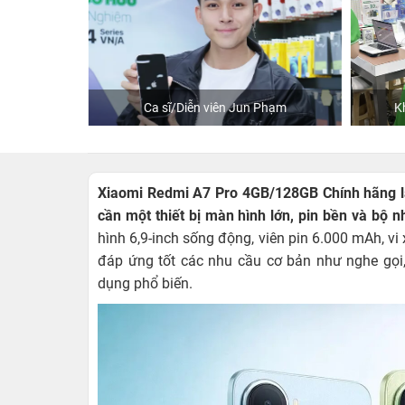
hStore
Ca sĩ/Diễn viên Jun Phạm
K
Xiaomi Redmi A7 Pro 4GB/128GB Chính hãng l
cần một thiết bị màn hình lớn, pin bền và bộ 
hình 6,9-inch sống động, viên pin 6.000 mAh, 
đáp ứng tốt các nhu cầu cơ bản như nghe gọi,
dụng phổ biến.