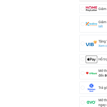
Giảm
Giảm
tiết
Tặng
Xem ch
Hỗ tr
Mở th
đến
8
Trả g
Mở th
ngay