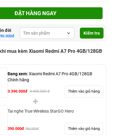
ĐẶT HÀNG NGAY
ên đời
Kiểm tra
890.000đ
 khi mua kèm Xiaomi Redmi A7 Pro 4GB/128GB
Đang xem:
Xiaomi Redmi A7 Pro 4GB/128GB
Chính hãng
3.390.000đ
Thêm vào giỏ hàng
4.490.000 đ
Tai nghe True Wireless StarGO Hero
390.000đ
Thêm vào giỏ hàng
790.000đ