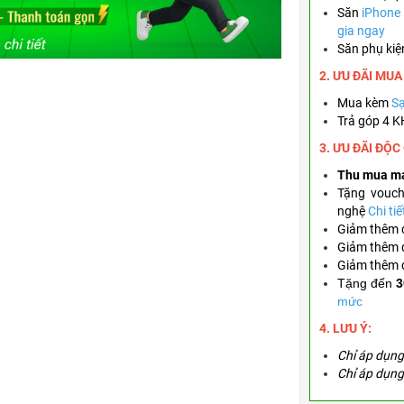
Săn
iPhone
gia ngay
Săn phụ kiệ
2. ƯU ĐÃI MUA
Mua kèm
Sạ
Trả góp 4 
3. ƯU ĐÃI ĐỘC
Thu mua m
Tặng
vouc
nghệ
Chi tiế
Giảm thêm
Giảm thêm
Giảm thêm
Tặng đến
3
mức
4. LƯU Ý:
Chỉ áp dụng 
Chỉ áp dụng