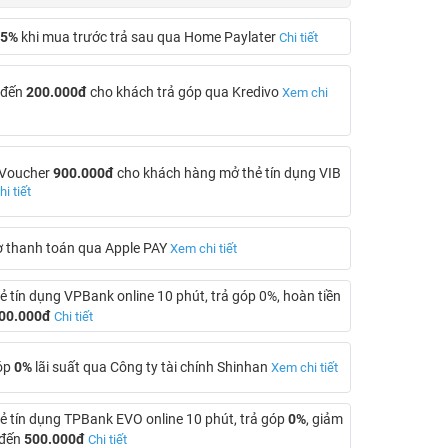
5%
khi mua trước trả sau qua Home Paylater
Chi tiết
 đến
200.000đ
cho khách trả góp qua Kredivo
Xem chi
 Voucher
900.000đ
cho khách hàng mở thẻ tín dụng VIB
i tiết
ợ thanh toán qua Apple PAY
Xem chi tiết
ẻ tín dụng VPBank online 10 phút, trả góp 0%, hoàn tiền
00.000đ
Chi tiết
óp
0%
lãi suất qua Công ty tài chính Shinhan
Xem chi tiết
ẻ tín dụng TPBank EVO online 10 phút, trả góp
0%
, giảm
 đến
500.000đ
Chi tiết