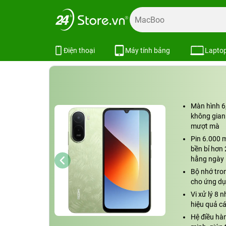
Trang chủ
Điện thoại
Xiaomi
Xiaomi Redmi Series
X
Xiaomi Redmi A7 Pro 4GB/128GB C
Điện thoại
Máy tính bảng
Lapto
Màn hình 6
không gian 
mượt mà
Pin 6.000 
bền bỉ hơn
hằng ngày
Bộ nhớ tro
cho ứng dụn
Vi xử lý 8 
hiệu quả cá
Hệ điều hà