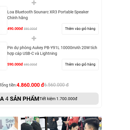
Loa Bluetooth Sounarc XR3 Portable Speaker
Chính hãng
490.000đ
Thêm vào giỏ hàng
590.000đ
Pin dự phòng Aukey PB-Y91L 10000mAh 20W tích
hợp cáp USB-C và Lightning
590.000đ
Thêm vào giỏ hàng
690.000đ
4.860.000 đ
6.560.000 đ
Tổng tiền:
UA
4
SẢN PHẨM
Tiết kiệm 1.700.000đ