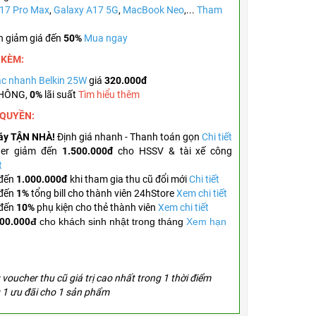
 17 Pro Max
,
Galaxy A17 5G
,
MacBook Neo
,...
Tham
n giảm giá đến
50%
Mua ngay
 KÈM:
c nhanh Belkin 25W
giá
320.000đ
KHÔNG,
0%
lãi suất
Tìm hiểu thêm
 QUYỀN:
áy TẬN NHÀ!
Định giá nhanh - Thanh toán gọn
Chi tiết
her giảm đến
1.500.000đ
cho HSSV & tài xế công
t
 đến
1.000.000đ
khi tham gia thu cũ đổi mới
Chi tiết
 đến
1%
tổng bill cho thành viên 24hStore
Xem chi tiết
 đến
10%
phụ kiện cho thẻ thành viên
Xem chi tiết
00.000đ
cho khách sinh nhật trong tháng
Xem hạn
voucher thu cũ giá trị cao nhất trong 1 thời điểm
 1 ưu đãi cho 1 sản phẩm