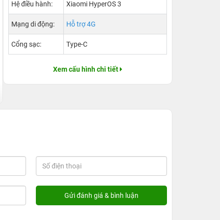
Hệ điều hành:
Xiaomi HyperOS 3
Mạng di động:
Hỗ trợ 4G
Cổng sạc:
Type-C
Xem cấu hình chi tiết