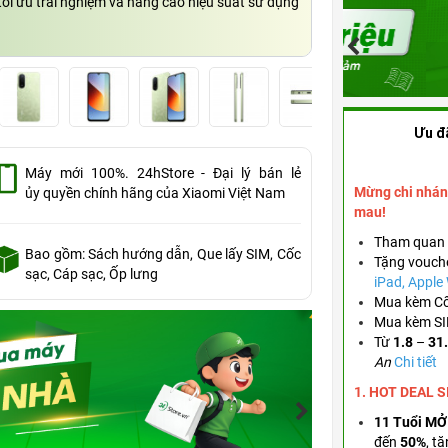
tối ưu trải nghiệm và nâng cao hiệu suất sử dụng
Ưu đ
Máy mới 100%. 24hStore - Đại lý bán lẻ
Mừng chi nhán
ủy quyền chính hãng của Xiaomi Việt Nam
mau!
Tham quan 
Bao gồm: Sách hướng dẫn, Que lấy SIM, Cốc
Tặng vouch
sạc, Cáp sạc, Ốp lưng
iPad, Appl
Mua kèm Cố
Mua kèm SIM
Từ
1.8
–
31
An
Chi tiết
1. HOT DEAL 
11 Tuổi MỞ
đến
50%
,
tặ