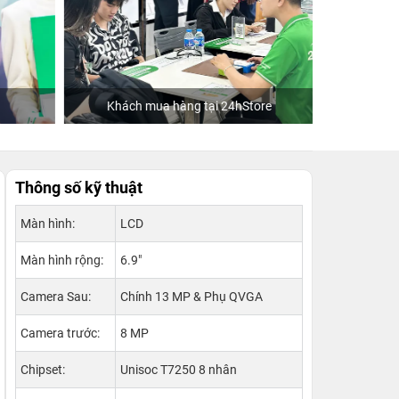
Khách mua hàng tại 24hStore
Thông số kỹ thuật
Màn hình:
LCD
Màn hình rộng:
6.9"
Camera Sau:
Chính 13 MP & Phụ QVGA
Camera trước:
8 MP
Chipset:
Unisoc T7250 8 nhân