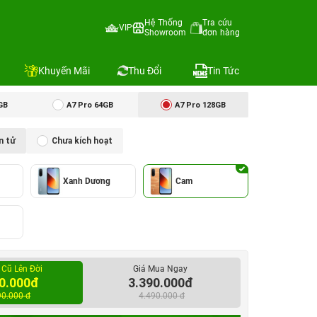
Hệ Thống
Tra cứu
VIP
Showroom
đơn hàng
Địa chỉ còn hàng
Khuyến Mãi
Thu Đổi
Tin Tức
GB
A7 Pro 64GB
A7 Pro 128GB
n tử
Chưa kích hoạt
Xanh Dương
Cam
 Cũ Lên Đời
Giá Mua Ngay
0.000đ
3.390.000đ
90.000 đ
4.490.000 đ