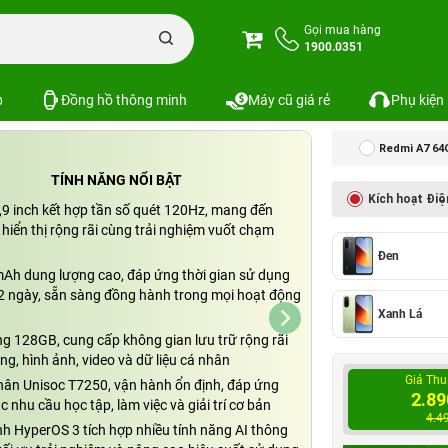
iaomi Redmi A7 Pro 4GB/128GB Chính hãng
Gọi mua hàng
1900.0351
hính hãng
Xem cấu hình
So sánh
p
Đồng hồ thông minh
Máy cũ giá rẻ
Phụ kiện
Redmi A7 64
TÍNH NĂNG NỔI BẬT
Kích hoạt Điệ
,9 inch kết hợp tần số quét 120Hz, mang đến
hiển thị rộng rãi cùng trải nghiệm vuốt chạm
Đen
mAh dung lượng cao, đáp ứng thời gian sử dụng
 2 ngày, sẵn sàng đồng hành trong mọi hoạt động
Xanh Lá
ng 128GB, cung cấp không gian lưu trữ rộng rãi
g, hình ảnh, video và dữ liệu cá nhân
Giá Thu
nhân Unisoc T7250, vận hành ổn định, đáp ứng
2.89
c nhu cầu học tập, làm việc và giải trí cơ bản
4.4
nh HyperOS 3 tích hợp nhiều tính năng AI thông