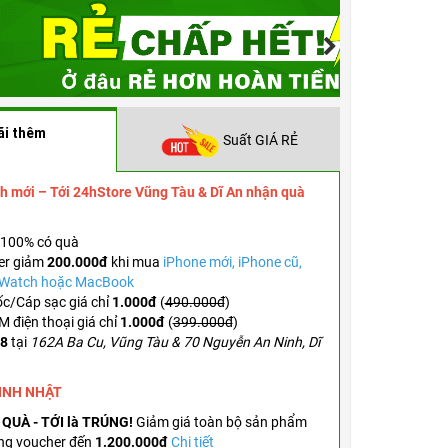
ãi thêm
Suất GIÁ RẺ
h mới – Tới 24hStore Vũng Tàu & Dĩ An nhận quà
100% có quà
er
giảm
200.000đ
khi mua
iPhone mới, iPhone cũ,
e Watch hoặc MacBook
c/Cáp sạc giá chỉ
1.000đ
(
490.000đ
)
 điện thoại giá chỉ
1.000đ
(
399.000đ
)
.8
tại
162A Ba Cu, Vũng Tàu & 70 Nguyễn An Ninh, Dĩ
SINH NHẬT
 QUÀ - TỚI là TRÚNG!
Giảm giá toàn bộ sản phẩm
ng voucher đến
1.200.000đ
Chi tiết