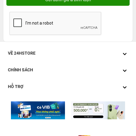
Theo thông tin chính thức từ Apple, mẫu ​Apple Pencil Pro
2024 có giá khởi điểm là 3.435.000đ. Phiên bản này
được định vị là dòng bút cảm ứng cao cấp, với trang bị
nhiều tính năng tiên tiến và trải nghiệm tối ưu dành riêng
cho iPad, do đó mức giá trên cao hơn một số phiên bản
Apple Pencil trước đây.
VỀ 24HSTORE
CHÍNH SÁCH
HỖ TRỢ