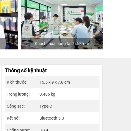
ore
Ca sĩ/Diễn viên Jun Phạm
Khách
Thông số kỹ thuật
Kích thước:
15.5 x 9 x 7.8 cm
Trọng lượng:
0.406 kg
Cổng sạc:
Type-C
Kết nối:
Bluetooth 5.3
Chống nước:
IPX4