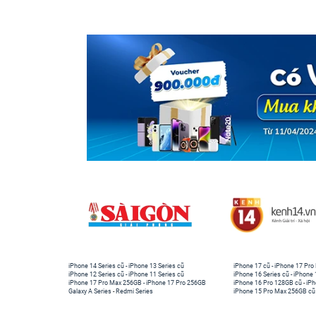
mà có thể thỏa sức tận hưởng âm nhạc ở bất kỳ
iPhone 14 Series cũ
-
iPhone 13 Series cũ
iPhone 17 cũ
-
iPhone 17 Pro
iPhone 12 Series cũ
-
iPhone 11 Series cũ
iPhone 16 Series cũ
-
iPhone 
iPhone 17 Pro Max 256GB
-
iPhone 17 Pro 256GB
iPhone 16 Pro 128GB cũ
-
iPh
Galaxy A Series
-
Redmi Series
iPhone 15 Pro Max 256GB cũ