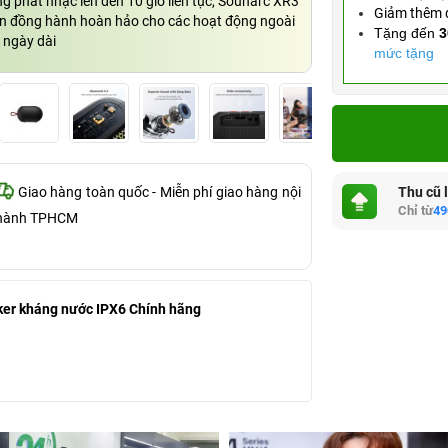
g phát nhạc lên đến 10 giờ liên tục, Sounarc XR3
Giảm thêm
ạn đồng hành hoàn hảo cho các hoạt động ngoài
Tặng đến
3
ả ngày dài
mức tặng
Thu cũ 
Giao hàng toàn quốc - Miễn phí giao hàng nội
Chỉ từ
49
hành TPHCM
er kháng nước IPX6 Chính hãng