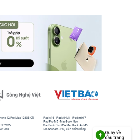
hone 12 Pro Max 128GB Cũ
iPad A16
-
iPad Air M4
-
iPad mini 7
iPad Pro M5
-
MacBook Neo
 SE 2025
MacBook Pro M5
-
MacBook Air M5
AirPods
Loa Sounarc
-
Phụ kiện chính hãng
Quay về
đầu trang