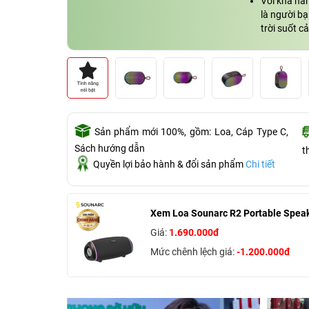
Với khả năn
là người b
trời suốt c
Sản phẩm mới 100%, gồm: Loa, Cáp Type C,
Sách hướng dẫn
t
Quyền lợi bảo hành & đổi sản phẩm
Chi tiết
Xem Loa Sounarc R2 Portable Speak
Giá:
1.690.000đ
Mức chênh lệch giá:
-1.200.000đ