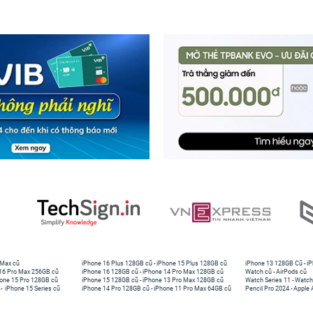
 đâu.
 Max cũ
iPhone 16 Plus 128GB cũ
-
iPhone 15 Plus 128GB cũ
iPhone 13 128GB Cũ
-
iP
16 Pro Max 256GB cũ
iPhone 16 128GB cũ
-
iPhone 14 Pro Max 128GB cũ
Watch cũ
-
AirPods cũ
one 15 Pro 128GB cũ
iPhone 15 128GB cũ
-
iPhone 13 Pro Max 128GB cũ
Watch Series 11
-
Watch
-
iPhone 15 Series cũ
iPhone 14 Pro 128GB cũ
-
iPhone 11 Pro Max 64GB cũ
Pencil Pro 2024
-
Apple 