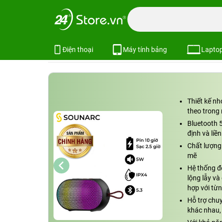
Trang chủ
Phụ kiện
Loa Bluetooth
Loa Sounarc
Loa
Loa Bluetooth Sounarc XR3 Portabl
Xem cấu hình
So sánh
Điện thoại
Máy tính bảng
Lapto
Thiết kế nh
theo trong
Bluetooth 5
định và liề
Chất lượng
mẽ
Hệ thống đ
lộng lẫy và
hợp với từn
Hỗ trợ chuy
khác nhau,