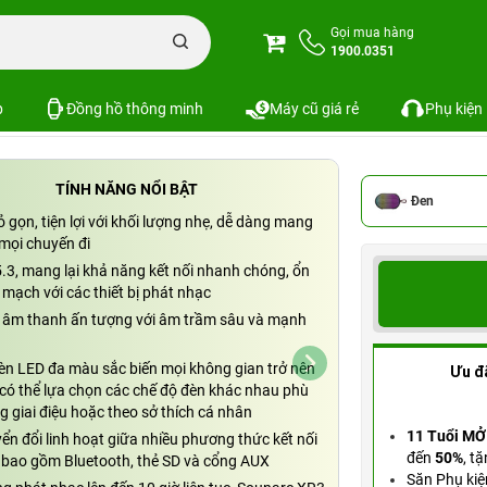
 Bluetooth Sounarc XR3 Portable Speaker Chính hãng
Gọi mua hàng
1900.0351
e Speaker Chính hãng
SKU: PKS-8338
p
Đồng hồ thông minh
Máy cũ giá rẻ
Phụ kiện
TÍNH NĂNG NỔI BẬT
Đen
ỏ gọn, tiện lợi với khối lượng nhẹ, dễ dàng mang
 mọi chuyến đi
.3, mang lại khả năng kết nối nhanh chóng, ổn
n mạch với các thiết bị phát nhạc
 âm thanh ấn tượng với âm trầm sâu và mạnh
èn LED đa màu sắc biến mọi không gian trở nên
Ưu đ
 có thể lựa chọn các chế độ đèn khác nhau phù
g giai điệu hoặc theo sở thích cá nhân
11 Tuổi MỞ
ển đổi linh hoạt giữa nhiều phương thức kết nối
đến
50%
,
tặ
 bao gồm Bluetooth, thẻ SD và cổng AUX
Săn Phụ kiệ