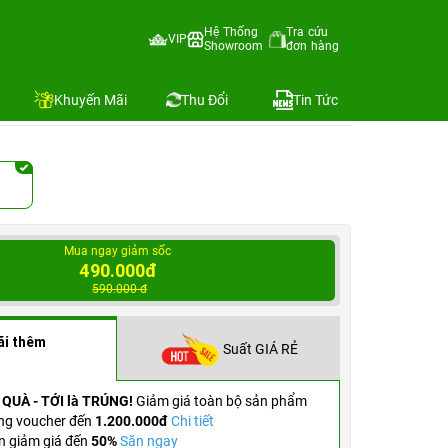
Hệ Thống
Tra cứu
VIP
Showroom
đơn hàng
Địa chỉ còn hàng
Khuyến Mãi
Thu Đổi
Tin Tức
Mua ngay giảm sốc
490.000đ
590.000 đ
ãi thêm
Suất GIÁ RẺ
 QUÀ - TỚI là TRÚNG!
Giảm giá toàn bộ sản phẩm
ng voucher đến
1.200.000đ
Chi tiết
n giảm giá đến
50%
Săn ngay