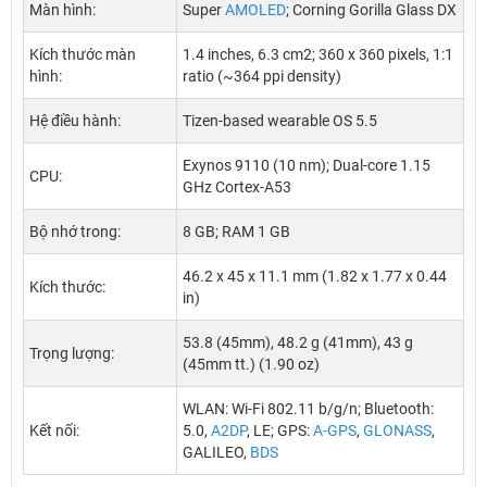
Màn hình:
Super
AMOLED
; Corning Gorilla Glass DX
Kích thước màn
1.4 inches, 6.3 cm2; 360 x 360 pixels, 1:1
hình:
ratio (~364 ppi density)
Hệ điều hành:
Tizen-based wearable OS 5.5
Exynos 9110 (10 nm); Dual-core 1.15
CPU:
GHz Cortex-A53
Bộ nhớ trong:
8 GB; RAM 1 GB
46.2 x 45 x 11.1 mm (1.82 x 1.77 x 0.44
Kích thước:
in)
53.8 (45mm), 48.2 g (41mm), 43 g
Trọng lượng:
(45mm tt.) (1.90 oz)
WLAN: Wi-Fi 802.11 b/g/n; Bluetooth:
Kết nối:
5.0,
A2DP
, LE; GPS:
A-GPS
,
GLONASS
,
GALILEO,
BDS