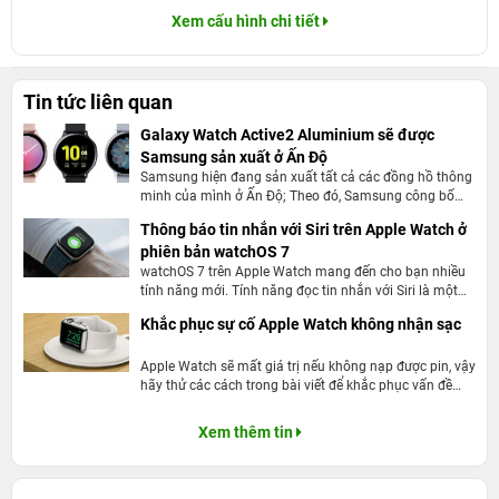
Xem cấu hình chi tiết
Tin tức liên quan
Galaxy Watch Active2 Aluminium sẽ được
Samsung sản xuất ở Ấn Độ
Samsung hiện đang sản xuất tất cả các đồng hồ thông
minh của mình ở Ấn Độ; Theo đó, Samsung công bố
phiên bản mới của Galaxy Watch Active2 Aluminium.
Thông báo tin nhắn với Siri trên Apple Watch ở
Tìm hiểu ngay
phiên bản watchOS 7
watchOS 7 trên Apple Watch mang đến cho bạn nhiều
tính năng mới. Tính năng đọc tin nhắn với Siri là một
trong những tính năng hữu ích và đáng giá nhất được
Khắc phục sự cố Apple Watch không nhận sạc
ghi nhận trên phiên bản beta dành cho nhà phát triển
cho đến thời điểm hiện tại!
Apple Watch sẽ mất giá trị nếu không nạp được pin, vậy
hãy thử các cách trong bài viết để khắc phục vấn đề
này.
Xem thêm tin