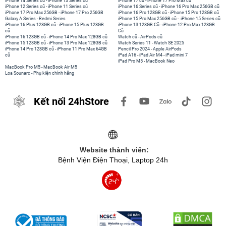
iPhone 14 Series cũ
-
iPhone 13 Series cũ
iPhone 17 cũ
-
iPhone 17 Pro Max cũ
iPhone 12 Series cũ
-
iPhone 11 Series cũ
iPhone 16 Series cũ
-
iPhone 16 Pro Max 256GB cũ
iPhone 17 Pro Max 256GB
-
iPhone 17 Pro 256GB
iPhone 16 Pro 128GB cũ
-
iPhone 15 Pro 128GB cũ
Galaxy A Series
-
Redmi Series
iPhone 15 Pro Max 256GB cũ
-
iPhone 15 Series cũ
iPhone 16 Plus 128GB cũ
-
iPhone 15 Plus 128GB
iPhone 13 128GB Cũ
-
iPhone 12 Pro Max 128GB
cũ
Cũ
iPhone 16 128GB cũ
-
iPhone 14 Pro Max 128GB cũ
Watch cũ
-
AirPods cũ
iPhone 15 128GB cũ
-
iPhone 13 Pro Max 128GB cũ
Watch Series 11
-
Watch SE 2025
iPhone 14 Pro 128GB cũ
-
iPhone 11 Pro Max 64GB
Pencil Pro 2024
-
Apple AirPods
cũ
iPad A16
-
iPad Air M4
-
iPad mini 7
iPad Pro M5
-
MacBook Neo
MacBook Pro M5
-
MacBook Air M5
Loa Sounarc
-
Phụ kiện chính hãng
Kết nối 24hStore
Website thành viên:
Bệnh Viện Điện Thoại, Laptop 24h