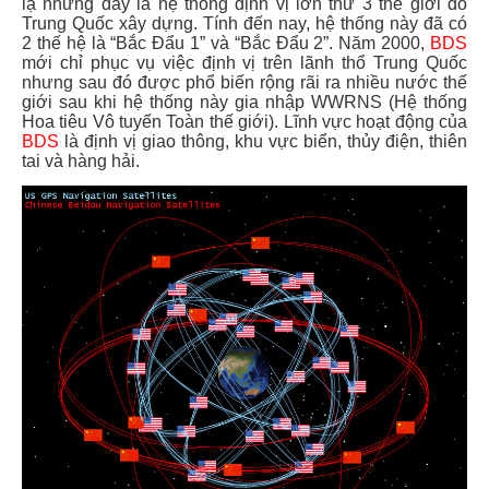
lạ nhưng đây là hệ thống định vị lớn thứ 3 thế giới do
Trung Quốc xây dựng. Tính đến nay, hệ thống này đã có
2 thế hệ là “Bắc Đẩu 1” và “Bắc Đẩu 2”. Năm 2000,
BDS
mới chỉ phục vụ việc định vị trên lãnh thổ Trung Quốc
nhưng sau đó được phổ biến rộng rãi ra nhiều nước thế
giới sau khi hệ thống này gia nhập WWRNS (Hệ thống
Hoa tiêu Vô tuyến Toàn thế giới). Lĩnh vực hoạt động của
BDS
là định vị giao thông, khu vực biển, thủy điện, thiên
tai và hàng hải.