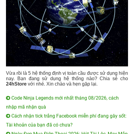
Vừa rồi là 5 hệ thống định vị toàn cầu được sử dụng hiện
nay. Bạn đang sử dụng hệ thống nào? Chia sẻ cho
24hStore
với nhé. Xin chào và hẹn gặp lại.
Code Ninja Legends mới nhất tháng 08/2026, cách
nhập mã nhận quà
Cách nhận tick trắng Facebook miễn phí đang gây sốt:
Tài khoản của bạn đã có chưa?
Ngày Đẹp Mua Điện Thoại 2026: Hút Tài Lộc, May Mắn