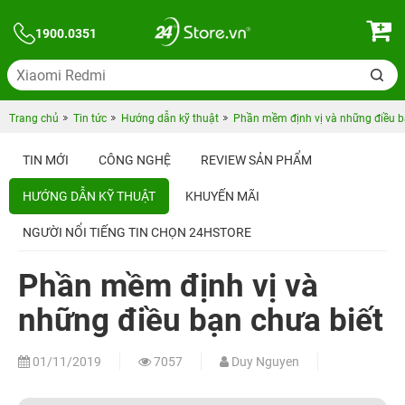
1900.0351
Trang chủ
Tin tức
Hướng dẫn kỹ thuật
Phần mềm định vị và những điều b
TIN MỚI
CÔNG NGHỆ
REVIEW SẢN PHẨM
HƯỚNG DẪN KỸ THUẬT
KHUYẾN MÃI
NGƯỜI NỔI TIẾNG TIN CHỌN 24HSTORE
Phần mềm định vị và
những điều bạn chưa biết
01/11/2019
7057
Duy Nguyen