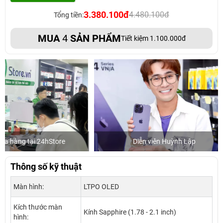
3.380.100đ
4.480.100đ
Tổng tiền:
MUA
4
SẢN PHẨM
Tiết kiệm 1.100.000đ
Diễn viên Huỳnh Lập
Khách mua hà
Thông số kỹ thuật
Màn hình:
LTPO OLED
Kích thước màn
Kính Sapphire (1.78 - 2.1 inch)
hình: