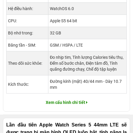
Hệ điều hành:
WatchOS 6.0
CPU:
Apple S5 64 bit
Bộ nhớ trong:
32 GB
Băng tần - SIM:
GSM / HSPA / LTE
Đo nhịp tim, Tính lượng Calories tiêu thụ,
Theo dõi sức khỏe:
Đếm số bước chân, Điện tâm đồ, Tính
quãng đường chạy, Chế độ tập luyện
Đường kính (mặt) 40/44 mm - Dày 10.7
Kích thước:
mm
Xem cấu hình chi tiết
Lần đầu tiên Apple Watch Series 5 44mm LTE sẽ
được trang bị màn hình OLED luôn bật, tính năng la