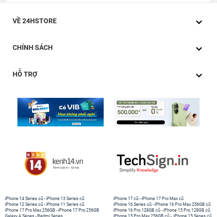
VỀ 24HSTORE
CHÍNH SÁCH
HỖ TRỢ
Sử dụng màn hình OLED Retina
Màn hình không bao giờ tắt (Always - on) là màn hình tự
động chuyển đổi chế độ hiển thị giúp người dùng có thể
xem thời gian, thông báo bất cứ lúc nào.
iPhone 14 Series cũ
-
iPhone 13 Series cũ
iPhone 17 cũ
-
iPhone 17 Pro Max cũ
iPhone 12 Series cũ
-
iPhone 11 Series cũ
iPhone 16 Series cũ
-
iPhone 16 Pro Max 256GB cũ
iPhone 17 Pro Max 256GB
-
iPhone 17 Pro 256GB
iPhone 16 Pro 128GB cũ
-
iPhone 15 Pro 128GB cũ
Galaxy A Series
-
Redmi Series
iPhone 15 Pro Max 256GB cũ
-
iPhone 15 Series cũ