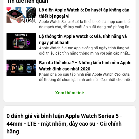
Tin tức liên quan
Lộ diện Apple Watch 6: Đo huyết áp không cần
thiết bị ngoại vi
Apple Watch Series 6 sẽ là thiết bị có tích hợp cảm biến
đo mạch chủ, để truy xuất áp suất dạng mô phỏng tình
trạng huyết áp của người dùng
Lộ thông tin Apple Watch 6: Giá, tính năng và
ngày phát hành
Apple Watch 6 được Apple công bố ngày trình làng và
giới thiệu các tính năng thông minh với bản cập nhất
mới
Bạn đã thử chưa? – Những kiểu hình nền Apple
Watch đỉnh cao nhất 2020
eSim sẽ giúp chiếc Apple Watch S5 của bạn có thể nghe,
Khám phá bộ sưu tập hình nền Apple Watch đẹp, cute,
dễ thương để chọn lựa hình ảnh nền đep nhất cho thiết
gọi độc lập mà không cần phải liên kết với điện thoại.
bị của bạn nhé!
Giúp bạn linh hoạt hơn khi hoạt động mà không tiện lấy
Xem thêm tin
điện thoại
Núm vặn Digital Crown giúp người dùng phân
biệt phiên bản LTE và GPS
0 đánh giá và bình luận
Apple Watch Series 5 -
44mm - LTE - mặt nhôm, dây cao su - Cũ chính
hãng