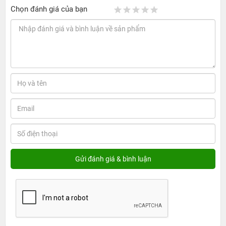
Chọn đánh giá của bạn
Với Apple Watch S5 LTE sẽ có núm vặn Digital Crown
viền màu đỏ còn với bản GPS thì nút vặn sẽ có màu trơn
đồng màu với thân đồng hồ.
Đo nhịp tim liên tục và chính xác
Apple Watch Series 5 44mm LTE có cảm biến điện tử đo
nhịp tim một cách chính xác, bạn hoàn toàn có thể liếc
nhanh để kiểm tra nhịp tim của mình.