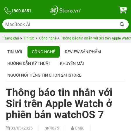
1900.0351
Trang chủ
Tin tức
Công nghệ
Thông báo tin nhắn với Siri trên Apple Wat
TIN MỚI
CÔNG NGHỆ
REVIEW SẢN PHẨM
HƯỚNG DẪN KỸ THUẬT
KHUYẾN MÃI
NGƯỜI NỔI TIẾNG TIN CHỌN 24HSTORE
Thông báo tin nhắn với
Siri trên Apple Watch ở
phiên bản watchOS 7
03/03/2026
4875
Châu