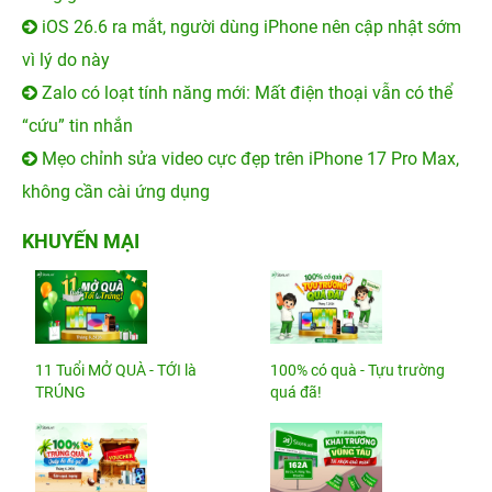
iOS 26.6 ra mắt, người dùng iPhone nên cập nhật sớm
vì lý do này
Zalo có loạt tính năng mới: Mất điện thoại vẫn có thể
“cứu” tin nhắn
Mẹo chỉnh sửa video cực đẹp trên iPhone 17 Pro Max,
không cần cài ứng dụng
KHUYẾN MẠI
11 Tuổi MỞ QUÀ - TỚI là
100% có quà - Tựu trường
TRÚNG
quá đã!