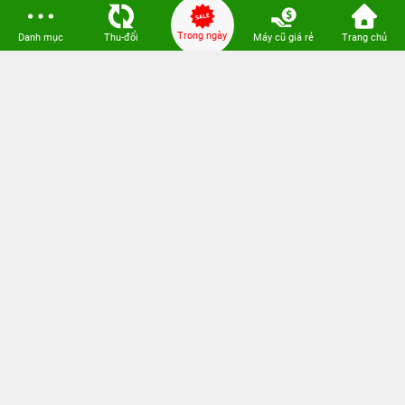
Loa Sounarc
-
Phụ kiện chính hãng
Trong ngày
Danh mục
Thu-đổi
Máy cũ giá rẻ
Trang chủ
Kết nối 24hStore
Website thành viên:
Bệnh Viện Điện Thoại, Laptop 24h
CÔNG TY TNHH CÔNG NGHỆ ISTAR GCNDKHKD: 0316635415 do Sở KH & ĐT
TP. HCM cấp ngày 11 tháng 12 năm 2020.
Người Đại Diện: Hồ Tác Thành. Địa chỉ: 389 Quang Trung, Gò Vấp, Hồ Chí Minh.