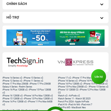
CHÍNH SÁCH
HỖ TRỢ
Liên hệ
iPhone 14 Series cũ
-
iPhone 13 Series cũ
iPhone 17 cũ
-
iPhone 17 Pro Max cũ
iPhone 12 Series cũ
-
iPhone 11 Series cũ
iPhone 16 Series cũ
-
iPhone 16 Pro Max 256GB cũ
iPhone 17 Pro Max 256GB
-
iPhone 17 Pro 256GB
iPhone 16 Pro 128GB cũ
-
iPhone 15 Pro 128GB cũ
Galaxy A Series
-
Redmi Series
iPhone 15 Pro Max 256GB cũ
-
iPhone 15 Series cũ
iPhone 16 Plus 128GB cũ
-
iPhone 15 Plus 128GB
iPhone 13 128GB Cũ
-
iPhone 12 Pro Max 128GB
cũ
Cũ
iPhone 16 128GB cũ
-
iPhone 14 Pro Max 128GB cũ
Watch cũ
-
AirPods cũ
iPhone 15 128GB cũ
-
iPhone 13 Pro Max 128GB cũ
Watch Series 11
-
Watch SE 2025
iPhone 14 Pro 128GB cũ
-
iPhone 11 Pro Max 64GB
Pencil Pro 2024
-
Apple AirPods
cũ
iPad A16
-
iPad Air M4
-
iPad mini 7
iPad Pro M5
-
MacBook Neo
MacBook Pro M5
-
MacBook Air M5