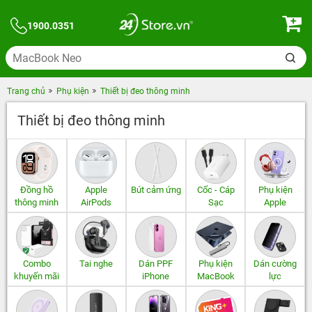
1900.0351
Trang chủ
Phụ kiện
Thiết bị đeo thông minh
Thiết bị đeo thông minh
Đồng hồ
Apple
Bút cảm ứng
Cốc - Cáp
Phụ kiện
thông minh
AirPods
Sạc
Apple
Combo
Tai nghe
Dán PPF
Phụ kiện
Dán cường
khuyến mãi
iPhone
MacBook
lực