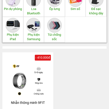
Pin dự phòng
Loa
Ốp lưng
Sim số
Đế sạc
Bluetooth
không dây
Phụ kiện
Phụ kiện
Túi chống
iPad
Samsung
sốc
- 410.000đ
Nhẫn thông minh 9FIT