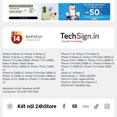
iPhone 14 Series cũ
-
iPhone 13 Series cũ
iPhone 17 cũ
-
iPhone 17 Pro Max cũ
iPhone 12 Series cũ
-
iPhone 11 Series cũ
iPhone 16 Series cũ
-
iPhone 16 Pro Max 256GB cũ
iPhone 17 Pro Max 256GB
-
iPhone 17 Pro 256GB
iPhone 16 Pro 128GB cũ
-
iPhone 15 Pro 128GB cũ
Galaxy A Series
-
Redmi Series
iPhone 15 Pro Max 256GB cũ
-
iPhone 15 Series cũ
iPhone 16 Plus 128GB cũ
-
iPhone 15 Plus 128GB
iPhone 13 128GB Cũ
-
iPhone 12 Pro Max 128GB
cũ
Cũ
iPhone 16 128GB cũ
-
iPhone 14 Pro Max 128GB cũ
Watch cũ
-
AirPods cũ
iPhone 15 128GB cũ
-
iPhone 13 Pro Max 128GB cũ
Watch Series 11
-
Watch SE 2025
iPhone 14 Pro 128GB cũ
-
iPhone 11 Pro Max 64GB
Pencil Pro 2024
-
Apple AirPods
cũ
iPad A16
-
iPad Air M4
-
iPad mini 7
iPad Pro M5
-
MacBook Neo
MacBook Pro M5
-
MacBook Air M5
Loa Sounarc
-
Phụ kiện chính hãng
Kết nối 24hStore