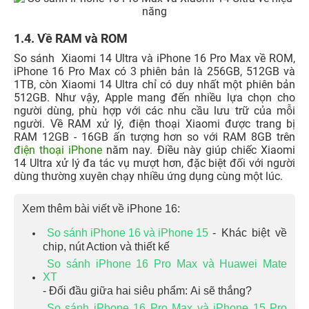
1.4. Về RAM và ROM
So sánh Xiaomi 14 Ultra và iPhone 16 Pro Max về ROM,
iPhone 16 Pro Max có 3 phiên bản là 256GB, 512GB và
1TB, còn Xiaomi 14 Ultra chỉ có duy nhất một phiên bản
512GB. Như vậy, Apple mang đến nhiều lựa chọn cho
người dùng, phù hợp với các nhu cầu lưu trữ của mỗi
người. Về RAM xử lý, điện thoại Xiaomi được trang bị
RAM 12GB - 16GB ấn tượng hơn so với RAM 8GB trên
điện thoại iPhone
năm nay. Điều này giúp chiếc Xiaomi
14 Ultra xử lý đa tác vụ mượt hơn, đặc biệt đối với người
dùng thường xuyên chạy nhiều ứng dụng cùng một lúc.
Xem thêm bài viết về iPhone 16:
So sánh iPhone 16 và iPhone 15
- Khác biệt về
chip, nút Action và thiết kế
So sánh iPhone 16 Pro Max và Huawei Mate
XT
- Đối đầu giữa hai siêu phẩm: Ai sẽ thắng?
So sánh iPhone 16 Pro Max và iPhone 15 Pro