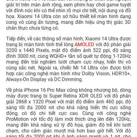
giải trí trên màn ảnh rộng, xem phim hay chơi game tuyệt
vời đỉnh nóc khi có thể nhìn rõ mọi chi tiết, nội dung và đồ
họa. Xiaomi 14 Ultra còn sở hữu thiết kế màn hình dạng
cong vô cùng ấn tượng, mang đến hiệu ứng thị giác 3D
chân thực chưa từng có.
Tiếp đến, về các thông số màn hình, Xiaomi 14 Ultra được
trang bị màn hình tinh thể lỏng
AMOLED
với độ phân giải
3200 x 1440 Pixels, mật độ điểm ảnh 522 ppi, độ sáng
đỉnh 3000 nit, cùng WQHD+ tần số quét tự động 1-120Hz
mang đến trải nghiệm lướt chạm cực nhạy, hiển thị vô
cùng sắc nét. Ngoài ra, chiếc Mi 14 Ultra còn được tích
hợp các công nghệ màn hình như Dolby Vision, HDR10+,
Always-On Display và DC Dimming.
Về phía iPhone 16 Pro Max cũng không nhượng bộ, dòng
máy được trang bị Super Retina XDR OLED với độ phân
giải 2868 x 1320 Pixel với mật độ điểm ảnh 460 ppi, độ
sáng tối đa 2000 nit cho khả năng hiển thị cực sống
động, có độ chi tiết cực cao. Cùng với công nghệ
ProMotion với tốc độ làm mới thích ứng lên đến 120Hz,
mang đến khả năng xử lý đồ họa, giảm độ trễ khi lướt
chạm, cho cảm giác mượt mà hơn bao giờ hết. Với độ
sáng tối đa 2000 nit khi ở ánh sáng mạnh và 1 nit, cho