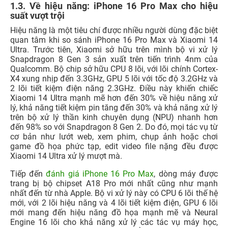
1.3. Về hiệu năng: iPhone 16 Pro Max cho hiệu
suất vượt trội
Hiệu năng là một tiêu chí được nhiều người dùng đặc biệt
quan tâm khi so sánh iPhone 16 Pro Max và Xiaomi 14
Ultra. Trước tiên, Xiaomi sở hữu trên mình bộ vi xử lý
Snapdragon 8 Gen 3 sản xuất trên tiến trình 4nm của
Qualcomm. Bộ chip sở hữu CPU 8 lõi, với lõi chính Cortex-
X4 xung nhịp đến 3.3GHz, GPU 5 lõi với tốc độ 3.2GHz và
2 lõi tiết kiệm điện năng 2.3GHz. Điều này khiến chiếc
Xiaomi 14 Ultra mạnh mẽ hơn đến 30% về hiệu năng xử
lý, khả năng tiết kiệm pin tăng đến 30% và khả năng xử lý
trên b
ộ xử lý thần kinh chuyên dụng (NPU) nhanh hơn
đến 98% so với Snapdragon 8 Gen 2. Do đó, mọi tác vụ từ
cơ bản như lướt web, xem phim, chụp ảnh hoặc chơi
game đồ họa phức tạp, edit video file nặng đều được
Xiaomi 14 Ultra xử lý mượt mà.
Tiếp đến
đánh giá iPhone 16 Pro Max
, dòng máy được
trang bị bộ chipset A18 Pro mới nhất cũng như mạnh
nhất đến từ nhà Apple. Bộ vi xử lý này có CPU 6 lõi thế hệ
mới, với 2 lõi hiệu năng và 4 lõi tiết kiệm điện, GPU 6 lõi
mới mang đến hiệu năng đồ họa mạnh mẽ và Neural
Engine 16 lõi cho khả năng xử lý các tác vụ máy học,