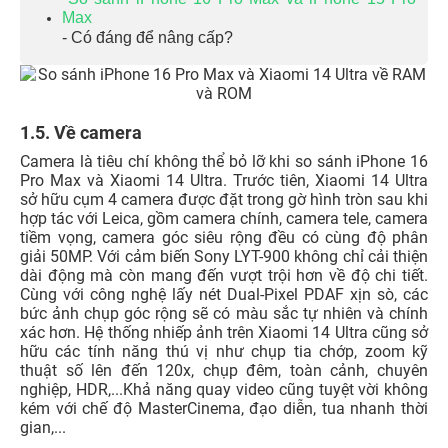
Max
- Có đáng để nâng cấp?
1.5. Về camera
Camera là tiêu chí không thể bỏ lỡ khi so sánh iPhone 16
Pro Max và Xiaomi 14 Ultra. Trước tiên, Xiaomi 14 Ultra
sở hữu cụm 4 camera được đặt trong gờ hình tròn sau khi
hợp tác với Leica, gồm camera chính, camera tele, camera
tiềm vọng, camera góc siêu rộng đều có cùng độ phân
giải 50MP. Với cảm biến Sony LYT-900 không chỉ cải thiện
dài động mà còn mang đến vượt trội hơn về độ chi tiết.
Cùng với công nghệ lấy nét Dual-Pixel PDAF xịn sò, các
bức ảnh chụp góc rộng sẽ có màu sắc tự nhiên và chính
xác hơn. Hệ thống nhiếp ảnh trên Xiaomi 14 Ultra cũng sở
hữu các tính năng thú vị như chụp tia chớp, zoom kỹ
thuật số lên đến 120x, chụp đêm, toàn cảnh, chuyên
nghiệp, HDR,...Khả năng quay video cũng tuyệt vời không
kém với chế độ MasterCinema, đạo diễn, tua nhanh thời
gian,...