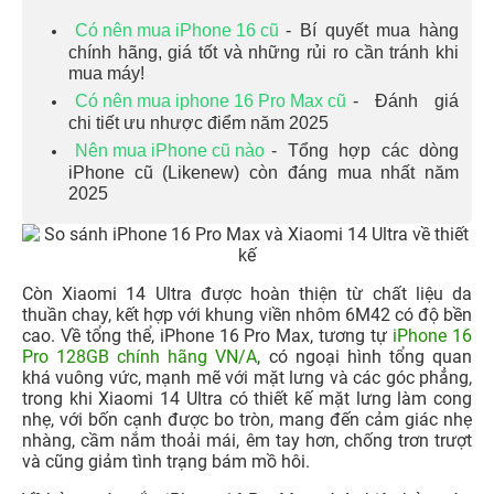
Có nên mua iPhone 16 cũ
- Bí quyết mua hàng
chính hãng, giá tốt và những rủi ro cần tránh khi
mua máy!
Có nên mua iphone 16 Pro Max cũ
- Đánh giá
chi tiết ưu nhược điểm năm 2025
Nên mua iPhone cũ nào
- Tổng hợp các dòng
iPhone cũ (Likenew) còn đáng mua nhất năm
2025
Còn Xiaomi 14 Ultra được hoàn thiện từ chất liệu da
thuần chay, kết hợp với khung viền nhôm 6M42 có độ bền
cao. Về tổng thể, iPhone 16 Pro Max, tương tự
iPhone 16
Pro 128GB chính hãng VN/A
, có ngoại hình tổng quan
khá vuông vức, mạnh mẽ với mặt lưng và các góc phẳng,
trong khi Xiaomi 14 Ultra có thiết kế mặt lưng làm cong
nhẹ, với bốn cạnh được bo tròn, mang đến cảm giác nhẹ
nhàng, cầm nắm thoải mái, êm tay hơn, chống trơn trượt
và cũng giảm tình trạng bám mồ hôi.