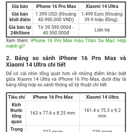
Giá bán
iPhone 16 Pro Max
Xiaomi 14 Ultra
Giá bán
1.399 USD (Khoảng
1.499 Euro (Khoảng
khởi điểm
40.990.000 VND)
39.9 triệu đồng).
Giá bán tại
Từ 39.590.000đ -
Liên hệ
24hStore
40.590.000đ
Xem thêm:
iPhone 16 Pro Max màu Titan Sa Mạc: Hợp
mệnh gì?
2. Bảng so sánh iPhone 16 Pro Max và
Xiaomi 14 Ultra chi tiết
Để có cái nhìn tổng quát hơn về những điểm khác biệt
giữa Xiaomi 14 Ultra và iPhone 16 Pro Max, dưới đây là
bảng tổng hợp so sánh thông số kỹ thuật chi tiết:
Tiêu chí
iPhone 16 Pro Max
Xiaomi 14 Ultra
Kích
thước
161.4 x 75.3 x 9.2
163 x 77.6 x 8.25 mm
tổng
mm
quan
Trọng
227 gram
220 gram