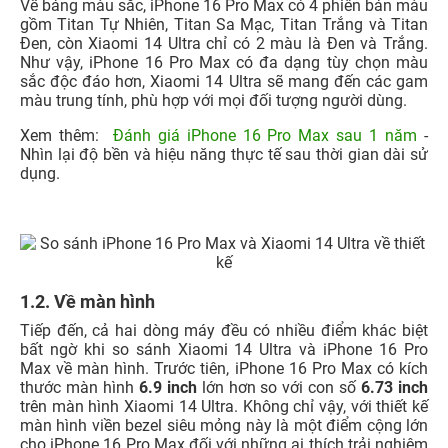
Về bảng màu sắc, iPhone 16 Pro Max có 4 phiên bản màu
gồm Titan Tự Nhiên, Titan Sa Mạc, Titan Trắng và Titan
Đen, còn Xiaomi 14 Ultra chỉ có 2 màu là Đen và Trắng.
Như vậy, iPhone 16 Pro Max có đa dạng tùy chọn màu
sắc độc đáo hơn, Xiaomi 14 Ultra sẽ mang đến các gam
màu trung tính, phù hợp với mọi đối tượng người dùng.
Xem thêm:
Đánh giá iPhone 16 Pro Max sau 1 năm
-
Nhìn lại độ bền và hiệu năng thực tế sau thời gian dài sử
dụng.
1.2. Về màn hình
Tiếp đến, cả hai dòng máy đều có nhiều điểm khác biệt
bất ngờ khi so sánh Xiaomi 14 Ultra và iPhone 16 Pro
Max về màn hình. Trước tiên, iPhone 16 Pro Max có kích
thước màn hình
6.9 inch
lớn hơn so với con số
6.73 inch
trên màn hình Xiaomi 14 Ultra. Không chỉ vậy, với thiết kế
màn hình viền bezel siêu mỏng này là một điểm cộng lớn
cho iPhone 16 Pro Max đối với những ai thích trải nghiệm