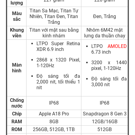
lượng
Titan Sa Mạc, Titan Tự
Màu
Nhiên, Titan Đen, Titan
Đen, Trắng
sắc
Trắng
Khung
Titan với mặt sau bằng
Nhôm 6M42 mặt
viền
kính nhám
lưng da thuần chay
LTPO Super Retina
LTPO
AMOLED
XDR 6.9 inch
6.73 inch
2868 x 1320 Pixel,
3200 x 1440
Màn
1-120Hz
pixel, 1-120Hz
hình
Độ sáng tối đa
Độ sáng tối đa
2,000 nit, tối thiểu 1
3,000 nit
nit
Chống
IP68
IP68
nước
Chip
Apple A18 Pro
Snapdragon 8 Gen 3
RAM
8GB
12GB/16GB
ROM
256GB, 512GB, 1TB
512GB