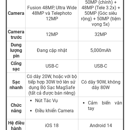
50MP (chính) +
Fusion 48MP, Ultra Wide
48MP (Tele 3.2x) +
Camera
48MP và Telephoto
50MP (Góc siêu
12MP
rộng) + 50MP (tiệm
vọng 5x)
Camera
12MP
32MP
trước
Dung
lượng
Đang cập nhật
5,000mAh
pin
Cổng
USB-C
USB-C
sạc
Có dây 20W,
hoặc với bộ
Sạc
tiếp hợp 30W trở lên sử
Có dây 90W, không
nhanh
dụng Bộ Sạc MagSafe
dây 80W
(tất cả được bán riêng)
Nút Tác Vụ
Cảm biến vân
Chức
tay
năng
Điều khiển Camera
Hệ điều
iOS 18
Android 14
hành