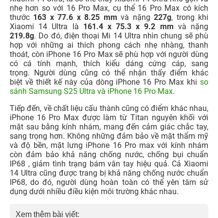
nhẹ hơn so với 16 Pro Max, cụ thể 16 Pro Max có kích
thước
163 x 77.6 x 8.25 mm
và nặng
227g
, trong khi
Xiaomi 14 Ultra là
161.4 x 75.3 x 9.2 mm
và nặng
219.8g
. Do đó, điện thoại Mi 14 Ultra nhìn chung sẽ phù
hợp với những ai thích phong cách nhẹ nhàng, thanh
thoát, còn iPhone 16 Pro Max sẽ phù hợp với người dùng
có cá tính mạnh, thích kiểu dáng cứng cáp, sang
trọng.
Người dùng cũng có thể nhận thấy điểm khác
biệt về thiết kế này của dòng iPhone 16 Pro Max khi
s
o
sánh Samsung S25 Ultra và iPhone 16 Pro Max
.
Tiếp đến, về chất liệu cấu thành cũng có điểm khác nhau,
iPhone 16 Pro Max được làm từ Titan nguyên khối với
mặt sau bằng kính nhám, mang đến cảm giác chắc tay,
sang trọng hơn. Không những đảm bảo về mặt thẩm mỹ
và độ bền, mặt lưng iPhone 16 Pro max với kính nhám
còn đảm bảo khả năng chống nước, chống bụi chuẩn
IP68 , giảm tình trạng bám vân tay hiệu quả. Cả Xiaomi
14 Ultra cũng được trang bị khả năng chống nước chuẩn
IP68, do đó, người dùng hoàn toàn có thể yên tâm sử
dụng dưới nhiều điều kiện môi trường khác nhau.
Xem thêm bài viết: