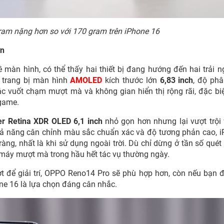
am nặng hơn so với 170 gram trên iPhone 16
ơn
 màn hình, có thể thấy hai thiết bị đang hướng đến hai trải 
 trang bị màn hình
AMOLED
kích thước lớn
6,83 inch
, độ phâ
ác vuốt chạm mượt mà và không gian hiển thị rộng rãi, đặc bi
 game.
r Retina XDR OLED 6,1 inch
nhỏ gọn hơn nhưng lại vượt trội
 khả năng cân chỉnh màu sắc chuẩn xác và độ tương phản cao, 
ràng, nhất là khi sử dụng ngoài trời. Dù chỉ dừng ở tần số quét
n máy mượt mà trong hầu hết tác vụ thường ngày.
t để giải trí, OPPO Reno14 Pro sẽ phù hợp hơn, còn nếu bạn 
one 16 là lựa chọn đáng cân nhắc.