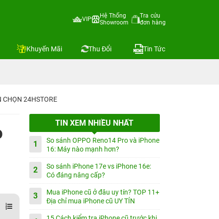
Hệ Thống
Tra cứu
VIP
Showroom
đơn hàng
Khuyến Mãi
Thu Đổi
Tin Tức
IN CHỌN 24HSTORE
TIN XEM NHIỀU NHẤT
o
So sánh OPPO Reno14 Pro và iPhone
1
16: Máy nào mạnh hơn?
So sánh iPhone 17e vs iPhone 16e:
2
Có đáng nâng cấp?
Mua iPhone cũ ở đâu uy tín? TOP 11+
3
Địa chỉ mua iPhone cũ UY TÍN
15 Cách kiểm tra iPhone cũ trước khi