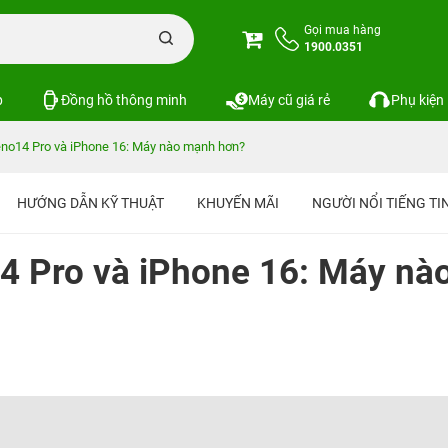
Gọi mua hàng
1900.0351
p
Đồng hồ thông minh
Máy cũ giá rẻ
Phụ kiện
no14 Pro và iPhone 16: Máy nào mạnh hơn?
HƯỚNG DẪN KỸ THUẬT
KHUYẾN MÃI
NGƯỜI NỔI TIẾNG T
 Pro và iPhone 16: Máy nà