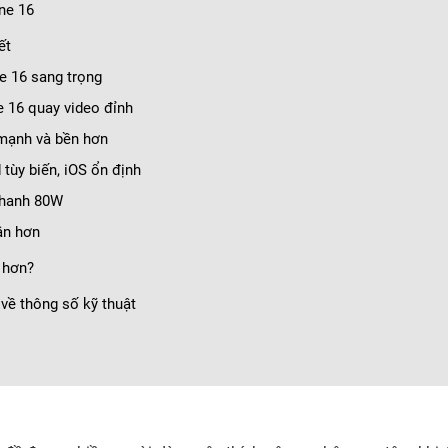
ne 16
ết
ne 16 sang trọng
e 16 quay video đỉnh
 mạnh và bền hơn
 tùy biến, iOS ổn định
nhanh 80W
ận hơn
 hơn?
về thông số kỹ thuật