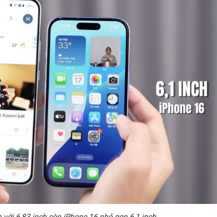
 với 6,83 inch còn iPhone 16 nhỏ gọn 6,1 inch