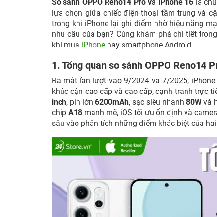
So sánh OPPO Reno14 Pro và iPhone 16
là chủ
lựa chọn giữa chiếc điện thoại tầm trung và c
trong khi iPhone lại ghi điểm nhờ hiệu năng mạ
nhu cầu của bạn? Cùng khám phá chi tiết trong
khi mua
iPhone
hay smartphone Android.
1. Tổng quan so sánh OPPO Reno14 Pr
Ra mắt lần lượt vào 9/2024 và 7/2025, iPhone
khúc cận cao cấp và cao cấp, cạnh tranh trực 
inch
, pin lớn
6200mAh
, sạc siêu nhanh
80W
và 
chip
A18
mạnh mẽ, iOS tối ưu ổn định và camer
sâu vào phân tích những điểm khác biệt của hai