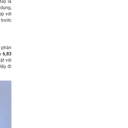
đây là
 dụng,
ợp với
 trước
g phân
nh
6,83
ật với
Hãy đi