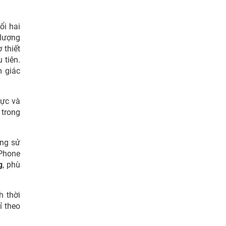
ổi hai
 lượng
 thiết
 tiên.
m giác
lực và
 trong
ong sử
iPhone
g
, phù
h thời
ỉ theo