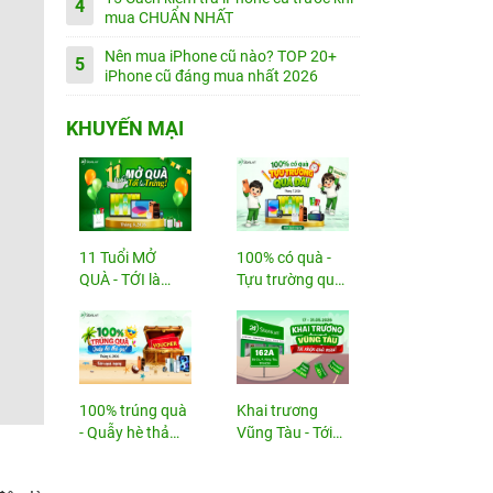
4
mua CHUẨN NHẤT
Nên mua iPhone cũ nào? TOP 20+
5
iPhone cũ đáng mua nhất 2026
KHUYẾN MẠI
11 Tuổi MỞ
100% có quà -
QUÀ - TỚI là
Tựu trường quá
TRÚNG
đã!
100% trúng quà
Khai trương
- Quẫy hè thả
Vũng Tàu - Tới
ga!
nhận...