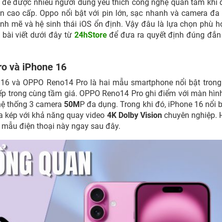
 đề được nhiều người dùng yêu thích công nghệ quan tâm khi 
ận cao cấp. Oppo nổi bật với pin lớn, sạc nhanh và camera đa
nh mẽ và hệ sinh thái iOS ổn định. Vậy đâu là lựa chọn phù h
 bài viết dưới đây từ
24hStore
để đưa ra quyết định đúng đắn
o và iPhone 16
 16 và OPPO Reno14 Pro là hai mẫu smartphone nổi bật tron
tiếp trong cùng tầm giá. OPPO Reno14 Pro ghi điểm với màn hì
hệ thống 3 camera
50M
P đa dụng. Trong khi đó, iPhone 16 nổi b
a kép với khả năng quay video
4K Dolby Vision
chuyên nghiệp. 
 mẫu điện thoại này ngay sau đây.