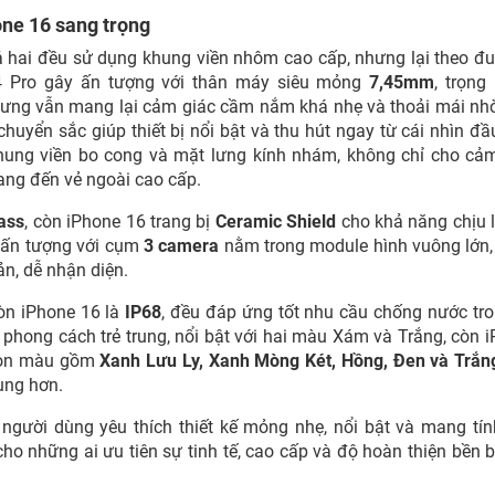
hone 16 sang trọng
cả hai đều sử dụng khung viền nhôm cao cấp, nhưng lại theo đu
4 Pro gây ấn tượng với thân máy siêu mỏng
7,45mm
, trọng
hưng vẫn mang lại cảm giác cầm nắm khá nhẹ và thoải mái nhờ
chuyển sắc giúp thiết bị nổi bật và thu hút ngay từ cái nhìn đầu
khung viền bo cong và mặt lưng kính nhám, không chỉ cho cả
ng đến vẻ ngoài cao cấp.
lass
, còn iPhone 16 trang bị
Ceramic Shield
cho khả năng chịu 
y ấn tượng với cụm
3 camera
nằm trong module hình vuông lớn,
ản, dễ nhận diện.
còn iPhone 16 là
IP68
, đều đáp ứng tốt nhu cầu chống nước tr
hong cách trẻ trung, nổi bật với hai màu Xám và Trắng, còn 
chọn màu gồm
Xanh Lưu Ly, Xanh Mòng Két, Hồng, Đen và Trắn
ùng hơn.
gười dùng yêu thích thiết kế mỏng nhẹ, nổi bật và mang tín
cho những ai ưu tiên sự tinh tế, cao cấp và độ hoàn thiện bền b