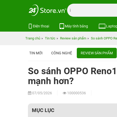
Điện thoại
Máy tính bảng
Lapto
Trang chủ
Tin tức
Review sản phẩm
So sánh OPPO Re
TIN MỚI
CÔNG NGHỆ
REVIEW SẢN PHẨM
So sánh OPPO Reno14
mạnh hơn?
07/05/2026
100000536
MỤC LỤC