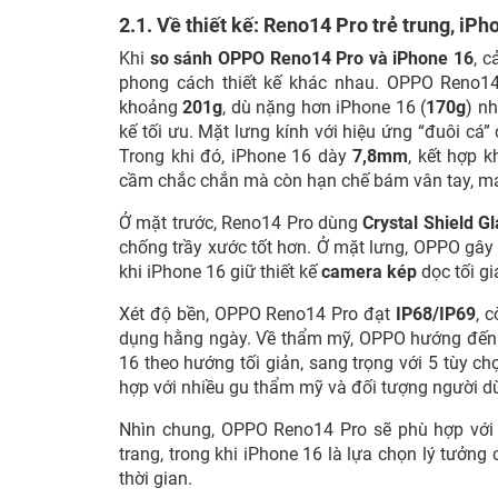
2.1. Về thiết kế: Reno14 Pro trẻ trung, iP
Khi
so sánh OPPO Reno14 Pro và iPhone 16
, 
phong cách thiết kế khác nhau. OPPO Reno1
khoảng
201g
, dù nặng hơn iPhone 16 (
170g
) n
kế tối ưu. Mặt lưng kính với hiệu ứng “đuôi cá” 
Trong khi đó, iPhone 16 dày
7,8mm
, kết hợp 
cầm chắc chắn mà còn hạn chế bám vân tay, ma
Ở mặt trước, Reno14 Pro dùng
Crystal Shield G
chống trầy xước tốt hơn. Ở mặt lưng, OPPO gâ
khi iPhone 16 giữ thiết kế
camera kép
dọc tối gi
Xét độ bền, OPPO Reno14 Pro đạt
IP68/IP69
, 
dụng hằng ngày. Về thẩm mỹ, OPPO hướng đến p
16 theo hướng tối giản, sang trọng với 5 tùy 
hợp với nhiều gu thẩm mỹ và đối tượng người d
Nhìn chung, OPPO Reno14 Pro sẽ phù hợp với n
trang, trong khi iPhone 16 là lựa chọn lý tưởng 
thời gian.