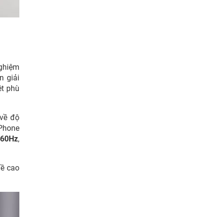
nghiệm
n giải
ệt phù
 về độ
iPhone
60Hz
,
đề cao