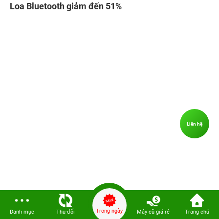
3.6. Giảm đến 50% toàn bộ phụ kiện
Quẫy hè hết mình nhưng đừng để thiết bị "đuối sức"!
24hStore triển khai chương trình giảm giá phụ kiện đến
50%, giúp Quý khách dễ dàng nâng cấp bộ phụ kiện đồng
hành cho cả mùa hè năng động!
Liên hệ
Trong ngày
Danh mục
Thu-đổi
Máy cũ giá rẻ
Trang chủ