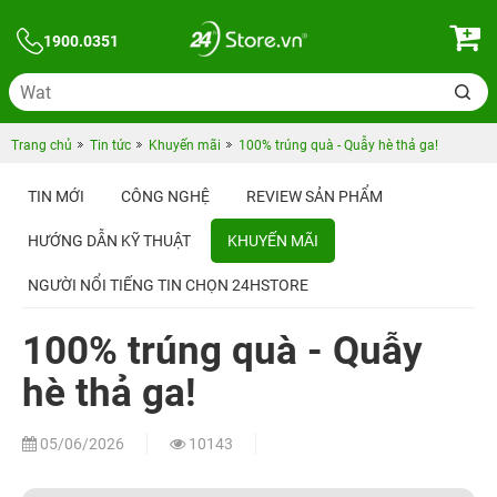
1900.0351
Trang chủ
Tin tức
Khuyến mãi
100% trúng quà - Quẫy hè thả ga!
TIN MỚI
CÔNG NGHỆ
REVIEW SẢN PHẨM
HƯỚNG DẪN KỸ THUẬT
KHUYẾN MÃI
NGƯỜI NỔI TIẾNG TIN CHỌN 24HSTORE
100% trúng quà - Quẫy
hè thả ga!
05/06/2026
10143