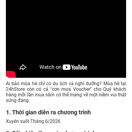
Ai bảo mùa hè chỉ có du lịch và nghỉ dưỡng? Mùa hè tại
24hStore còn có cả "cơn mưa Voucher" cho Quý khách
hàng mỗi lần mua sắm có thể mang về một niềm vui thật
xứng đáng.
1. Thời gian diễn ra chương trình
Xuyên suốt Tháng 6/2026