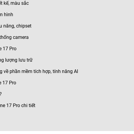
ết kế, màu sắc
n hình
u năng, chipset
 thống camera
e 17 Pro
g lượng lưu trữ
g về phần mềm tích hợp, tính năng AI
e 17 Pro
?
e 17 Pro chi tiết