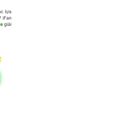
ắc lựa
? iFan
re
giải