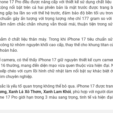
hone 17 Pro đều được nâng cấp với thiết kế sử dụng chất liệ
ộng nổi bật trên cả hai phiên bản là mặt trước được trang b
ng gấp ba lần so với thế hệ trước, đảm bảo độ bền tối ưu tro
u chuẩn gây ấn tượng với trọng lượng nhẹ chỉ 177 gram so với
cầm nắm chắc chắn nhưng vẫn thoải mái, thuận tiện trong s
 nằm ở chất liệu thân máy. Trong khi iPhone 17 tiêu chuẩn s
công từ nhôm nguyên khối cao cấp, thay thế cho khung titan c
 hoàn hảo.
ế camera, có thể thấy iPhone 17 giữ nguyên thiết kế cụm came
e 16 thường, mang đến diện mạo vừa quen thuộc vừa hiện đại.
xếp chéo với cụm lồi hình chữ nhật làm nổi bật sự khác biệt 
him chuyên nghiệp.
ắc là yếu tố quan trọng không thể bỏ qua. iPhone 17 được tran
ương, Xanh Lá Xô Thơm, Xanh Lam Khói
, phù hợp với người dù
one 17 Pro giới hạn trong 3 màu sang trọng, tinh tế và hiện đạ