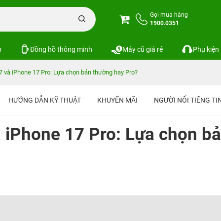
Gọi mua hàng
1900.0351
p
Đồng hồ thông minh
Máy cũ giá rẻ
Phụ kiện
7 và iPhone 17 Pro: Lựa chọn bản thường hay Pro?
HƯỚNG DẪN KỸ THUẬT
KHUYẾN MÃI
NGƯỜI NỔI TIẾNG T
 iPhone 17 Pro: Lựa chọn b