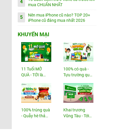
4
mua CHUẨN NHẤT
Nên mua iPhone cũ nào? TOP 20+
5
iPhone cũ đáng mua nhất 2026
KHUYẾN MẠI
11 Tuổi MỞ
100% có quà -
QUÀ - TỚI là
Tựu trường quá
TRÚNG
đã!
100% trúng quà
Khai trương
- Quẫy hè thả
Vũng Tàu - Tới
ga!
nhận...