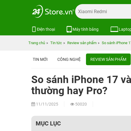
Điện thoại
Máy tính bảng
Lapto
Trang chủ
Tin tức
Review sản phẩm
So sánh iPhone 1
TIN MỚI
CÔNG NGHỆ
REVIEW SẢN PHẨM
So sánh iPhone 17 và
thường hay Pro?
11/11/2025
50020
MỤC LỤC