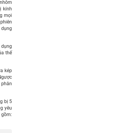
u nhôm
ị kính
ng mọi
 phiên
ử dụng
ử dụng
ủa thế
ra kép
 Ngược
ở phân
g bị 5
ng yêu
i gồm: