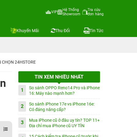
Hệ Thống
Tra cứu
VIP
Showroom
đơn hàng
Khuyến Mãi
Thu Đổi
Tin Tức
IN CHỌN 24HSTORE
TIN XEM NHIỀU NHẤT
ản
So sánh OPPO Reno14 Pro và iPhone
1
16: Máy nào mạnh hơn?
So sánh iPhone 17e vs iPhone 16e:
2
Có đáng nâng cấp?
Mua iPhone cũ ở đâu uy tín? TOP 11+
3
Địa chỉ mua iPhone cũ UY TÍN
15 Cách kiểm tra iPhone cũ trước khi