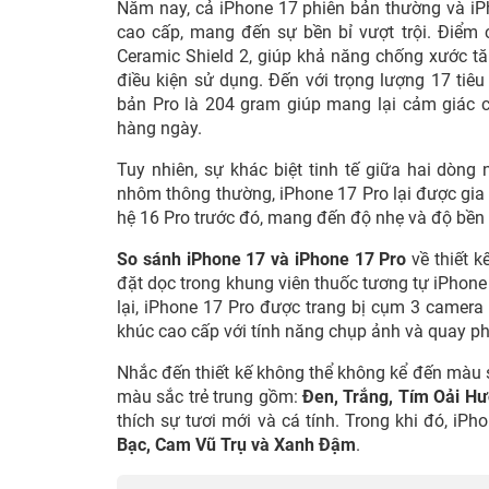
Năm nay, cả iPhone 17 phiên bản thường và iP
cao cấp, mang đến sự bền bỉ vượt trội. Điểm c
Ceramic Shield 2, giúp khả năng chống xước tă
điều kiện sử dụng. Đến với trọng lượng 17 tiê
bản Pro là 204 gram giúp mang lại cảm giác 
hàng ngày.
Tuy nhiên, sự khác biệt tinh tế giữa hai dòng
nhôm thông thường, iPhone 17 Pro lại được gia 
hệ 16 Pro trước đó, mang đến độ nhẹ và độ bền
So sánh iPhone 17 và iPhone 17 Pro
về thiết k
đặt dọc trong khung viên thuốc tương tự iPhon
lại, iPhone 17 Pro được trang bị cụm 3 camera 
khúc cao cấp với tính năng chụp ảnh và quay p
Nhắc đến thiết kế không thể không kể đến màu s
màu sắc trẻ trung gồm:
Đen, Trắng, Tím Oải H
thích sự tươi mới và cá tính. Trong khi đó, iPh
Bạc, Cam Vũ Trụ và Xanh Đậm
.