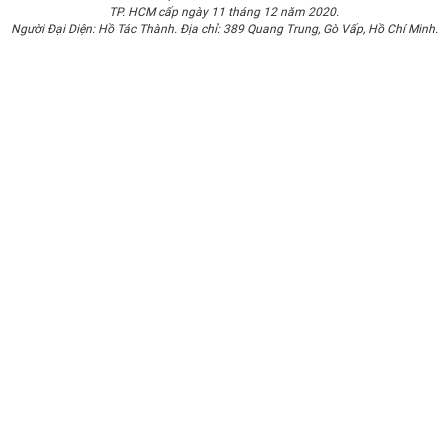
hotline 1900.0351
để sở hữu ngay miếng dán cường lực
TP. HCM cấp ngày 11 tháng 12 năm 2020.
Người Đại Diện: Hồ Tác Thành. Địa chỉ: 389 Quang Trung, Gò Vấp, Hồ Chí Minh.
MiPow Kingbull Premium HD chính hãng. Bên cạnh đó,
bạn sẽ nhận được sự tư vấn chu đáo về giá cả cũng như
chất lượng sản phẩm từ nhân viên tại cửa hàng.