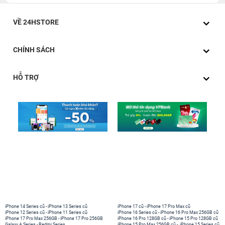
Thiết kế khả năng chống vân tay cực kỳ tốt 0.26mm
mỏng nhẹ và kèm theo đó là ưu tiên khả năng bảo vệ
VỀ 24HSTORE
mắt tối ưu cho người dùng ngăn cản ánh sáng làm mắt
trở nên kém do ánh sáng trực tiếp độc hại từ màn hình
CHÍNH SÁCH
điện thoại truyền đến mắt với cự li gần , giảm mỏi mắt
thường xuyên.
HỖ TRỢ
iPhone 14 Series cũ
-
iPhone 13 Series cũ
iPhone 17 cũ
-
iPhone 17 Pro Max cũ
iPhone 12 Series cũ
-
iPhone 11 Series cũ
iPhone 16 Series cũ
-
iPhone 16 Pro Max 256GB cũ
iPhone 17 Pro Max 256GB
-
iPhone 17 Pro 256GB
iPhone 16 Pro 128GB cũ
-
iPhone 15 Pro 128GB cũ
Galaxy A Series
-
Redmi Series
iPhone 15 Pro Max 256GB cũ
-
iPhone 15 Series cũ