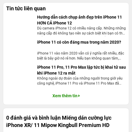
Tin tức liên quan
Vì sao mọi người nên lựa chọn miếng dán
Hướng dẫn cách chụp ảnh đẹp trên iPhone 11
cường lực MiPow Kingbull HD Premium cho
HƠN CẢ iPhone 12
Dù camera iPhone 12 có nhiều nâng cấp. Những những
Iphone XR/11 chính hãng ?
nâng cấp đó không tạo nên sự cách biệt khi bạn có thể
khắc phục giúp iPhone 11 chụp đẹp hơn bằng những
Được thiết kế mới lạ về độ cong xuống hơn cũng như là
iPhone 11 có còn đáng mua trong năm 2020?
cách nào?
độ cứng cao, độ bền được nâng lên tối ưu giúp làm cho
iPhone 11 vào năm 2020 vẫn có ý nghĩa rất nhiều, đặc
cường lực hạn chế trầy xước cũng như tính thẩm mỹ
biệt là bây giờ nó rẻ hơn. Nếu bạn không quan tâm,
được nâng cao hơn.
không cần hoặc không muốn kết nối 5G.
iPhone 11 Pro, 11 Pro Max lập tức bị khai tử sau
khi iPhone 12 ra mắt
Không ngoài dự đoán của những người trong giới yêu
công nghệ, iPhone 11 Pro và iPhone 11 Pro Max đã
chính thức bị khai tử sau 1 năm lên kệ...
Xem thêm tin
0 đánh giá và bình luận
Miếng dán cường lực
iPhone XR/ 11 Mipow Kingbull Premium HD