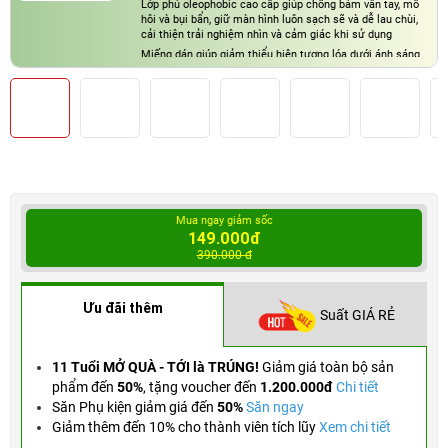
Lớp phủ oleophobic cao cấp giúp chống bám vân tay, mồ
hôi và bụi bẩn, giữ màn hình luôn sạch sẽ và dễ lau chùi,
cải thiện trải nghiệm nhìn và cảm giác khi sử dụng
Miếng dán giúp giảm thiểu hiện tượng lóa dưới ánh sáng
mạnh, cho phép sử dụng thiết bị dễ chịu hơn trong nhiều
điều kiện ánh sáng khác nhau
Mua ngay giảm sốc
149.000đ
390.000 đ
Ưu đãi thêm
Suất GIÁ RẺ
11 Tuổi MỞ QUÀ - TỚI là TRÚNG!
Giảm giá toàn bộ sản
phẩm đến
50%
,
tặng voucher đến
1.200.000đ
Chi tiết
Săn Phụ kiện giảm giá đến
50%
Săn ngay
Giảm thêm đến 10% cho thành viên tích lũy
Xem chi tiết