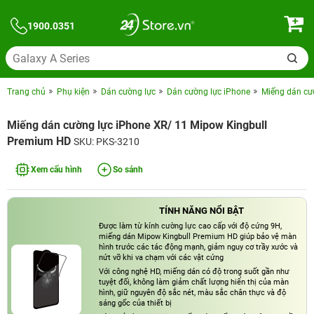
1900.0351
Trang chủ
Phụ kiện
Dán cường lực
Dán cường lực iPhone
Miếng dán cư
Miếng dán cường lực iPhone XR/ 11 Mipow Kingbull
Premium HD
SKU: PKS-3210
Xem cấu hình
So sánh
TÍNH NĂNG NỔI BẬT
Được làm từ kính cường lực cao cấp với độ cứng 9H,
miếng dán Mipow Kingbull Premium HD giúp bảo vệ màn
hình trước các tác động mạnh, giảm nguy cơ trầy xước và
nứt vỡ khi va chạm với các vật cứng
Với công nghệ HD, miếng dán có độ trong suốt gần như
tuyệt đối, không làm giảm chất lượng hiển thị của màn
hình, giữ nguyên độ sắc nét, màu sắc chân thực và độ
sáng gốc của thiết bị