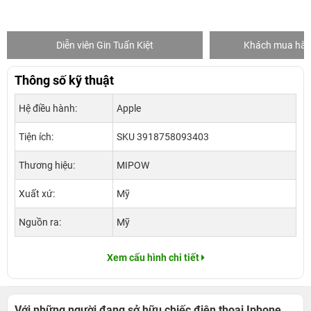
iễn viên Gin Tuấn Kiệt
Khách mua hàng tại 24hStore
Thông số kỹ thuật
Hệ điều hành:
Apple
Tiện ích:
SKU 3918758093403
Thương hiệu:
MIPOW
Xuất xứ:
Mỹ
Nguồn ra:
Mỹ
Xem cấu hình chi tiết
Với những người đang sở hữu chiếc điện thoại Iphone