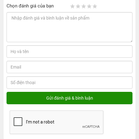
Chọn đánh giá của bạn
Với tính chất là độ cứng giúp chống sốc tốt cũng
như độ bền hoàn thiện
Sử dụng miếng dán cường lực bảo vệ cho màn hình điện
thoại là biện pháp được rất nhiều người dùng
smartphone sử dụng. Nhưng người tiêu dùng cần phải
lựa chọn cũng như sở hữu miếng bảo vệ tốt để chống va
đập thì miếng dán cường lực Mipow Kingbull Premium
HD iPhone XR/ 11 chất lượng là một sự lựa chọn không
thể thiếu.