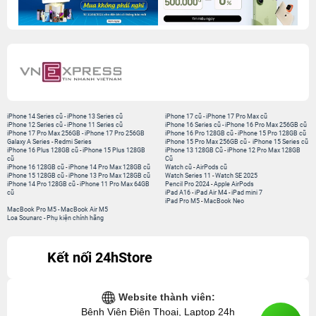
iPhone 14 Series cũ
-
iPhone 13 Series cũ
iPhone 17 cũ
-
iPhone 17 Pro Max cũ
iPhone 12 Series cũ
-
iPhone 11 Series cũ
iPhone 16 Series cũ
-
iPhone 16 Pro Max 256GB cũ
iPhone 17 Pro Max 256GB
-
iPhone 17 Pro 256GB
iPhone 16 Pro 128GB cũ
-
iPhone 15 Pro 128GB cũ
Galaxy A Series
-
Redmi Series
iPhone 15 Pro Max 256GB cũ
-
iPhone 15 Series cũ
iPhone 16 Plus 128GB cũ
-
iPhone 15 Plus 128GB
iPhone 13 128GB Cũ
-
iPhone 12 Pro Max 128GB
cũ
Cũ
iPhone 16 128GB cũ
-
iPhone 14 Pro Max 128GB cũ
Watch cũ
-
AirPods cũ
iPhone 15 128GB cũ
-
iPhone 13 Pro Max 128GB cũ
Watch Series 11
-
Watch SE 2025
iPhone 14 Pro 128GB cũ
-
iPhone 11 Pro Max 64GB
Pencil Pro 2024
-
Apple AirPods
cũ
iPad A16
-
iPad Air M4
-
iPad mini 7
iPad Pro M5
-
MacBook Neo
MacBook Pro M5
-
MacBook Air M5
Loa Sounarc
-
Phụ kiện chính hãng
Kết nối 24hStore
Website thành viên:
Bệnh Viện Điện Thoại, Laptop 24h