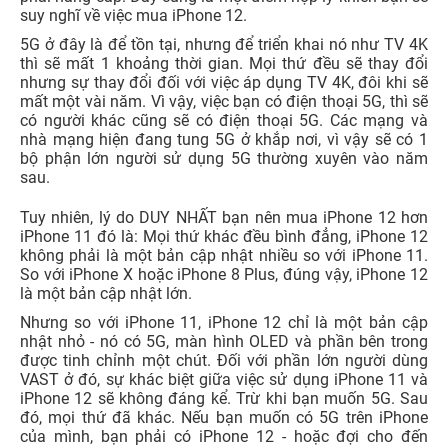
suy nghĩ về việc mua iPhone 12.
5G ở đây là để tồn tại, nhưng để triển khai nó như TV 4K
thì sẽ mất 1 khoảng thời gian. Mọi thứ đều sẽ thay đổi
nhưng sự thay đổi đối với việc áp dụng TV 4K, đôi khi sẽ
mất một vài năm. Vì vậy, việc bạn có điện thoại 5G, thì sẽ
có người khác cũng sẽ có điện thoại 5G. Các mạng và
nhà mạng hiện đang tung 5G ở khắp nơi, vì vậy sẽ có 1
bộ phận lớn người sử dụng 5G thường xuyên vào năm
sau.
Tuy nhiên, lý do DUY NHẤT bạn nên mua iPhone 12 hơn
iPhone 11 đó là: Mọi thứ khác đều bình đẳng, iPhone 12
không phải là một bản cập nhật nhiều so với iPhone 11.
So với iPhone X hoặc iPhone 8 Plus, đúng vậy, iPhone 12
là một bản cập nhật lớn.
Nhưng so với iPhone 11, iPhone 12 chỉ là một bản cập
nhật nhỏ - nó có 5G, màn hình OLED và phần bên trong
được tinh chỉnh một chút. Đối với phần lớn người dùng
VAST ở đó, sự khác biệt giữa việc sử dụng iPhone 11 và
iPhone 12 sẽ không đáng kể. Trừ khi bạn muốn 5G. Sau
đó, mọi thứ đã khác. Nếu bạn muốn có 5G trên iPhone
của mình, bạn phải có iPhone 12 - hoặc đợi cho đến