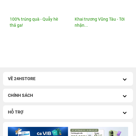
100% trúng quà - Quẫy hè
Khai trương Vũng Tàu - Tới
thả ga!
nhận...
VỀ 24HSTORE
CHÍNH SÁCH
HỖ TRỢ