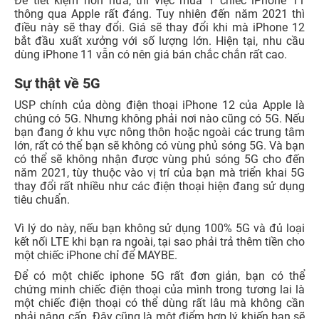
Để tiết kiệm hơn nữa, thì việc mua 1 chiếc iPhone 11
thông qua Apple rất đáng. Tuy nhiên đến năm 2021 thì
điều này sẽ thay đổi. Giá sẽ thay đổi khi mà iPhone 12
bắt đầu xuất xưởng với số lượng lớn. Hiện tại, nhu cầu
dùng iPhone 11 vẫn có nên giá bán chắc chắn rất cao.
Sự thật về 5G
USP chính của dòng điện thoại iPhone 12 của Apple là
chúng có 5G. Nhưng không phải nơi nào cũng có 5G. Nếu
bạn đang ở khu vực nông thôn hoặc ngoài các trung tâm
lớn, rất có thể bạn sẽ không có vùng phủ sóng 5G. Và bạn
có thể sẽ không nhận được vùng phủ sóng 5G cho đến
năm 2021, tùy thuộc vào vị trí của bạn mà triển khai 5G
thay đổi rất nhiều như các điện thoại hiện đang sử dụng
tiêu chuẩn.
Vì lý do này, nếu bạn không sử dụng 100% 5G và đủ loại
kết nối LTE khi bạn ra ngoài, tại sao phải trả thêm tiền cho
một chiếc iPhone chỉ để MAYBE.
Để có một chiếc iphone 5G rất đơn giản, bạn có thể
chứng minh chiếc điện thoại của mình trong tương lai là
một chiếc điện thoại có thể dùng rất lâu mà không cần
phải nâng cấp. Đây cũng là một điểm hợp lý khiến bạn sẽ