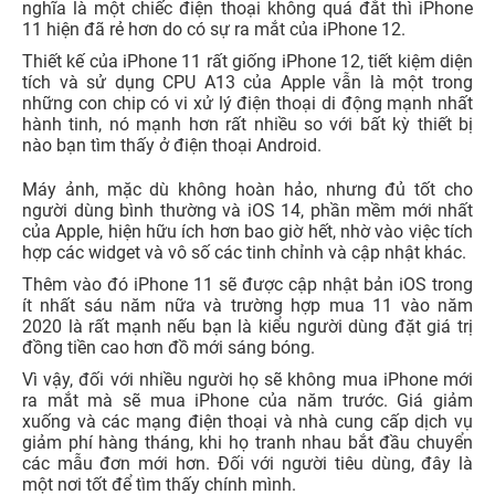
nghĩa là một chiếc điện thoại không quá đắt thì iPhone
11 hiện đã rẻ hơn do có sự ra mắt của iPhone 12.
Thiết kế của iPhone 11 rất giống iPhone 12, tiết kiệm diện
tích và sử dụng CPU A13 của Apple vẫn là một trong
những con chip có vi xử lý điện thoại di động mạnh nhất
hành tinh, nó mạnh hơn rất nhiều so với bất kỳ thiết bị
nào bạn tìm thấy ở điện thoại Android.
Máy ảnh, mặc dù không hoàn hảo, nhưng đủ tốt cho
người dùng bình thường và iOS 14, phần mềm mới nhất
của Apple, hiện hữu ích hơn bao giờ hết, nhờ vào việc tích
hợp các widget và vô số các tinh chỉnh và cập nhật khác.
Thêm vào đó iPhone 11 sẽ được cập nhật bản iOS trong
ít nhất sáu năm nữa và trường hợp mua 11 vào năm
2020 là rất mạnh nếu bạn là kiểu người dùng đặt giá trị
đồng tiền cao hơn đồ mới sáng bóng.
Vì vậy, đối với nhiều người họ sẽ không mua iPhone mới
ra mắt mà sẽ mua iPhone của năm trước. Giá giảm
xuống và các mạng điện thoại và nhà cung cấp dịch vụ
giảm phí hàng tháng, khi họ tranh nhau bắt đầu chuyển
các mẫu đơn mới hơn. Đối với người tiêu dùng, đây là
một nơi tốt để tìm thấy chính mình.