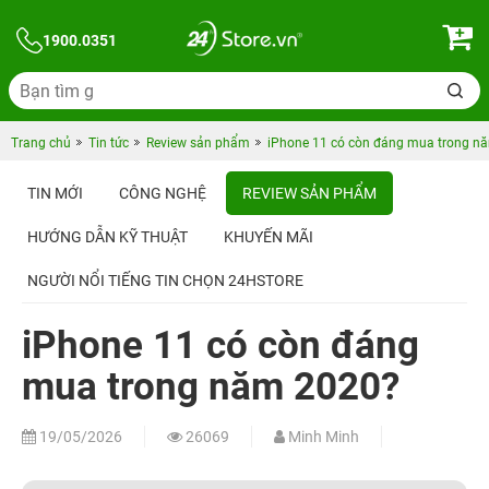
1900.0351
Trang chủ
Tin tức
Review sản phẩm
iPhone 11 có còn đáng mua trong n
TIN MỚI
CÔNG NGHỆ
REVIEW SẢN PHẨM
HƯỚNG DẪN KỸ THUẬT
KHUYẾN MÃI
NGƯỜI NỔI TIẾNG TIN CHỌN 24HSTORE
iPhone 11 có còn đáng
mua trong năm 2020?
19/05/2026
26069
Minh Minh