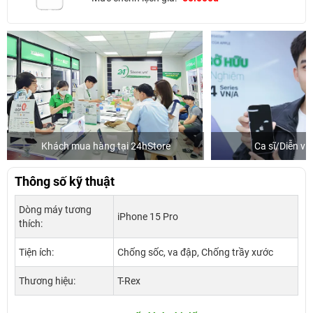
Khách mua hàng tại 24hStore
Ca sĩ/Diễn v
Thông số kỹ thuật
Dòng máy tương
iPhone 15 Pro
thích:
Tiện ích:
Chống sốc, va đập, Chống trầy xước
Thương hiệu:
T-Rex