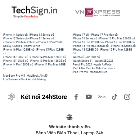
iPhone 14 Series cũ
-
iPhone 13 Series cũ
iPhone 17 cũ
-
iPhone 17 Pro Max cũ
iPhone 12 Series cũ
-
iPhone 11 Series cũ
iPhone 16 Series cũ
-
iPhone 16 Pro Max 256GB cũ
iPhone 17 Pro Max 256GB
-
iPhone 17 Pro 256GB
iPhone 16 Pro 128GB cũ
-
iPhone 15 Pro 128GB cũ
Galaxy A Series
-
Redmi Series
iPhone 15 Pro Max 256GB cũ
-
iPhone 15 Series cũ
iPhone 16 Plus 128GB cũ
-
iPhone 15 Plus 128GB
iPhone 13 128GB Cũ
-
iPhone 12 Pro Max 128GB
cũ
Cũ
iPhone 16 128GB cũ
-
iPhone 14 Pro Max 128GB cũ
Watch cũ
-
AirPods cũ
iPhone 15 128GB cũ
-
iPhone 13 Pro Max 128GB cũ
Watch Series 11
-
Watch SE 2025
iPhone 14 Pro 128GB cũ
-
iPhone 11 Pro Max 64GB
Pencil Pro 2024
-
Apple AirPods
cũ
iPad A16
-
iPad Air M4
-
iPad mini 7
iPad Pro M5
-
MacBook Neo
MacBook Pro M5
-
MacBook Air M5
Loa Sounarc
-
Phụ kiện chính hãng
Kết nối 24hStore
Website thành viên:
Bệnh Viện Điện Thoại, Laptop 24h