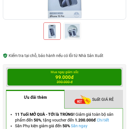
Kiểm tra tại chỗ, bảo hành nếu có lỗi từ Nhà Sản Xuất
Mua ngay giảm sốc
99.000đ
390.000 đ
Ưu đãi thêm
Suất GIÁ RẺ
11 Tuổi MỞ QUÀ - TỚI là TRÚNG!
Giảm giá toàn bộ sản
phẩm đến
50%
,
tặng voucher đến
1.200.000đ
Chi tiết
Săn Phụ kiện giảm giá đến
50%
Săn ngay