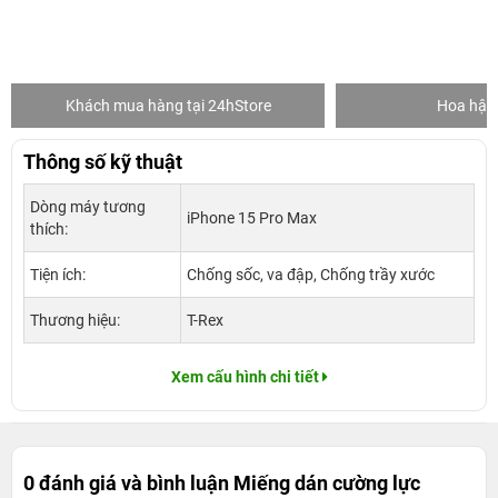
Khách mua hàng tại 24hStore
Hoa hậu 
Thông số kỹ thuật
Dòng máy tương
iPhone 15 Pro Max
thích:
Tiện ích:
Chống sốc, va đập, Chống trầy xước
Thương hiệu:
T-Rex
Xem cấu hình chi tiết
0 đánh giá và bình luận
Miếng dán cường lực