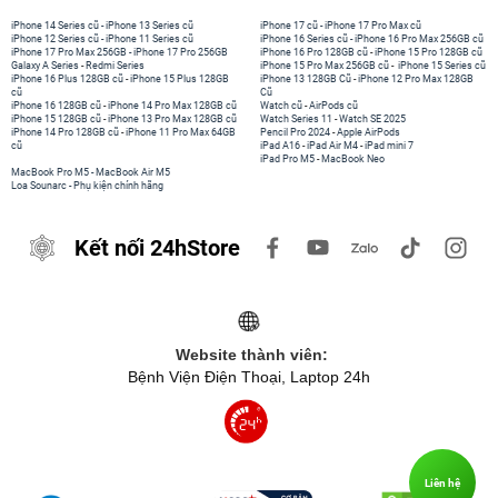
iPhone 14 Series cũ
-
iPhone 13 Series cũ
iPhone 17 cũ
-
iPhone 17 Pro Max cũ
iPhone 12 Series cũ
-
iPhone 11 Series cũ
iPhone 16 Series cũ
-
iPhone 16 Pro Max 256GB cũ
iPhone 17 Pro Max 256GB
-
iPhone 17 Pro 256GB
iPhone 16 Pro 128GB cũ
-
iPhone 15 Pro 128GB cũ
Galaxy A Series
-
Redmi Series
iPhone 15 Pro Max 256GB cũ
-
iPhone 15 Series cũ
iPhone 16 Plus 128GB cũ
-
iPhone 15 Plus 128GB
iPhone 13 128GB Cũ
-
iPhone 12 Pro Max 128GB
cũ
Cũ
iPhone 16 128GB cũ
-
iPhone 14 Pro Max 128GB cũ
Watch cũ
-
AirPods cũ
iPhone 15 128GB cũ
-
iPhone 13 Pro Max 128GB cũ
Watch Series 11
-
Watch SE 2025
iPhone 14 Pro 128GB cũ
-
iPhone 11 Pro Max 64GB
Pencil Pro 2024
-
Apple AirPods
cũ
iPad A16
-
iPad Air M4
-
iPad mini 7
iPad Pro M5
-
MacBook Neo
MacBook Pro M5
-
MacBook Air M5
Loa Sounarc
-
Phụ kiện chính hãng
Kết nối 24hStore
Website thành viên:
Bệnh Viện Điện Thoại, Laptop 24h
Liên hệ