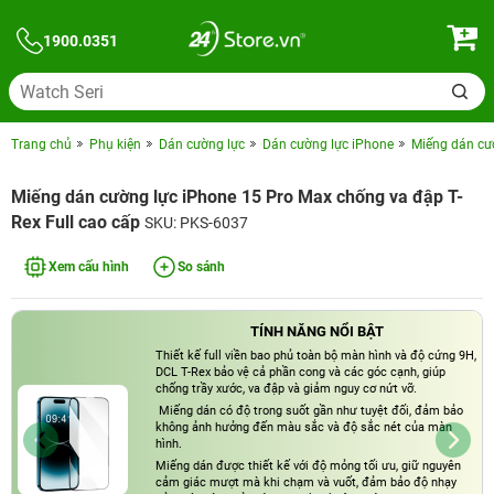
1900.0351
Trang chủ
Phụ kiện
Dán cường lực
Dán cường lực iPhone
Miếng dán cườ
Miếng dán cường lực iPhone 15 Pro Max chống va đập T-
Rex Full cao cấp
SKU: PKS-6037
Xem cấu hình
So sánh
TÍNH NĂNG NỔI BẬT
Thiết kế full viền bao phủ toàn bộ màn hình và độ cứng 9H,
DCL T-Rex bảo vệ cả phần cong và các góc cạnh, giúp
chống trầy xước, va đập và giảm nguy cơ nứt vỡ.
Miếng dán có độ trong suốt gần như tuyệt đối, đảm bảo
không ảnh hưởng đến màu sắc và độ sắc nét của màn
hình.
Miếng dán được thiết kế với độ mỏng tối ưu, giữ nguyên
cảm giác mượt mà khi chạm và vuốt, đảm bảo độ nhạy