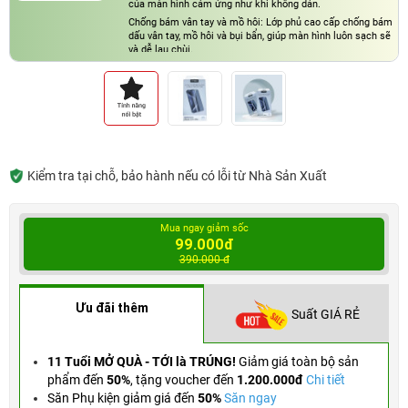
của màn hình cảm ứng như khi không dán.
Chống bám vân tay và mồ hôi: Lớp phủ cao cấp chống bám
dấu vân tay, mồ hôi và bụi bẩn, giúp màn hình luôn sạch sẽ
và dễ lau chùi.
Miếng dán T-Rex Full có khả năng chống lóa, giúp giảm độ
chói khi sử dụng dưới ánh sáng mạnh, đồng thời giảm ánh
sáng xanh phát ra từ màn hình, bảo vệ mắt người dùng khi
sử dụng lâu dài.
Kiểm tra tại chỗ, bảo hành nếu có lỗi từ Nhà Sản Xuất
Mua ngay giảm sốc
99.000đ
390.000 đ
Ưu đãi thêm
Suất GIÁ RẺ
11 Tuổi MỞ QUÀ - TỚI là TRÚNG!
Giảm giá toàn bộ sản
phẩm đến
50%
,
tặng voucher đến
1.200.000đ
Chi tiết
Săn Phụ kiện giảm giá đến
50%
Săn ngay