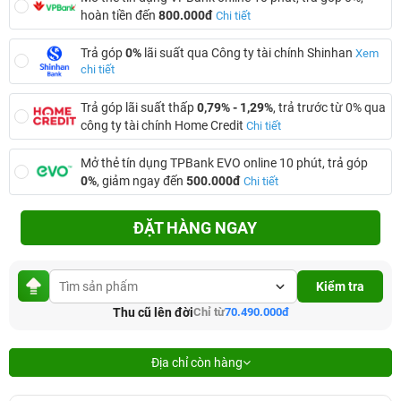
hoàn tiền đến
800.000đ
Chi tiết
Trả góp
0%
lãi suất qua Công ty tài chính Shinhan
Xem
chi tiết
Trả góp lãi suất thấp
0,79% - 1,29%
, trả trước từ 0% qua
công ty tài chính Home Credit
Chi tiết
Mở thẻ tín dụng TPBank EVO online 10 phút, trả góp
0%
, giảm ngay đến
500.000đ
Chi tiết
ĐẶT HÀNG NGAY
Kiểm tra
Thu cũ lên đời
Chỉ từ
70.490.000đ
Địa chỉ còn hàng