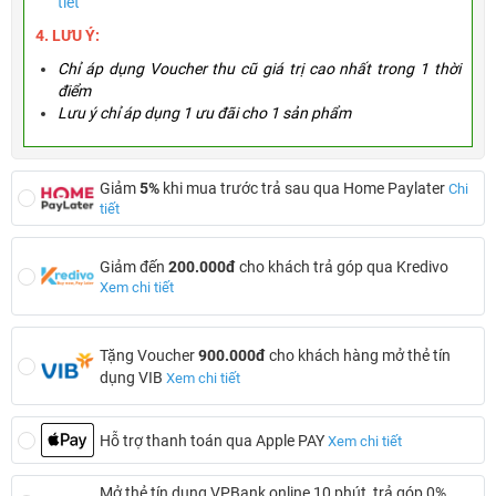
tiết
4. LƯU Ý:
Chỉ áp dụng Voucher thu cũ giá trị cao nhất trong 1 thời
điểm
Lưu ý chỉ áp dụng 1 ưu đãi cho 1 sản phẩm
Giảm
5%
khi mua trước trả sau qua Home Paylater
Chi
tiết
Giảm đến
200.000đ
cho khách trả góp qua Kredivo
Xem chi tiết
Tặng Voucher
900.000đ
cho khách hàng mở thẻ tín
dụng VIB
Xem chi tiết
Hỗ trợ thanh toán qua Apple PAY
Xem chi tiết
Mở thẻ tín dụng VPBank online 10 phút, trả góp 0%,