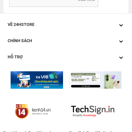
vừa đẹp mắt vừa sang trọng. Với kích thước 280.6 x
214.9 x 5.9 mm và trọng lượng chỉ 682g, chiếc iPad này
mang đến cảm giác cầm nắm nhẹ nhàng, dễ chịu, đồng
VỀ 24HSTORE
thời vô cùng thuận tiện khi bạn cần mang theo trong mọi
chuyến đi, từ công tác đến du lịch.
CHÍNH SÁCH
Chất liệu hợp kim nhôm cao cấp không chỉ giúp iPad Pro
M4 13-inch 2024 có vẻ ngoài sang trọng mà còn đảm
HỖ TRỢ
bảo độ bền chắc chắn, sẵn sàng chịu đựng những tác
động trong suốt quá trình sử dụng. Với độ mỏng chỉ
5.9mm, chiếc máy này đạt sự cân bằng tuyệt vời giữa
tính di động và độ cứng cáp. Viền mỏng xung quanh
màn hình giúp tối ưu hóa không gian hiển thị, mang lại
trải nghiệm nhìn rộng rãi và sống động mà không làm
giảm đi tính di động của máy. Mặt lưng được hoàn thiện
bóng bẩy, tạo nên một vẻ ngoài hiện đại, tinh tế, hoàn
hảo cho những ai yêu thích sự thanh lịch nhưng vẫn
đẳng cấp.