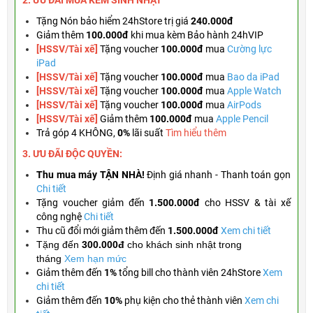
2. ƯU ĐÃI MUA KÈM
SINH NHẬT
Tặng
Nón bảo hiểm 24hStore trị giá
240.000đ
Giảm thêm
100.000đ
khi mua kèm Bảo hành 24hVIP
[HSSV/Tài xế]
Tặng voucher
100.000đ
mua
Cường lực
iPad
[HSSV/Tài xế]
Tặng voucher
100.000đ
mua
Bao da iPad
[HSSV/Tài xế]
Tặng
voucher
100.000đ
mua
Apple Watch
[HSSV/Tài xế]
Tặng
voucher
100.000đ
mua
AirPods
[HSSV/Tài xế]
Giảm thêm
100.000đ
mua
Apple Pencil
Trả góp 4 KHÔNG,
0%
lãi suất
Tìm hiểu thêm
3. ƯU ĐÃI ĐỘC QUYỀN:
Thu mua máy TẬN NHÀ!
Định giá nhanh - Thanh toán gọn
Chi tiết
Tặng
voucher giảm đến
1.500.000đ
cho HSSV & tài xế
công nghệ
Chi tiết
Thu cũ đổi mới giảm thêm đến
1.500.000đ
Xem chi tiết
Tặng đến
300.000đ
cho khách sinh nhật trong
tháng
Xem hạn mức
Giảm thêm đến
1%
tổng bill cho thành viên 24hStore
Xem
chi tiết
Giảm thêm đến
10%
phụ kiện cho thẻ thành viên
Xem chi