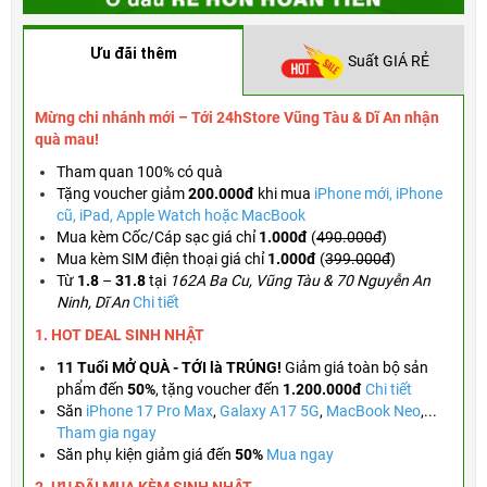
Ưu đãi thêm
Suất GIÁ RẺ
Mừng chi nhánh mới – Tới 24hStore Vũng Tàu & Dĩ An nhận
quà mau!
Tham quan 100% có quà
Tặng voucher
giảm
200.000đ
khi mua
iPhone mới, iPhone
cũ, iPad, Apple Watch hoặc MacBook
Mua kèm Cốc/Cáp sạc giá chỉ
1.000đ
(
490.000đ
)
Mua kèm SIM điện thoại giá chỉ
1.000đ
(
399.000đ
)
Từ
1.8
–
31.8
tại
162A Ba Cu, Vũng Tàu & 70 Nguyễn An
Ninh, Dĩ An
Chi tiết
1. HOT DEAL SINH NHẬT
11 Tuổi MỞ QUÀ - TỚI là TRÚNG!
Giảm giá toàn bộ sản
phẩm đến
50%
,
tặng voucher đến
1.200.000đ
Chi tiết
Săn
iPhone 17 Pro Max
,
Galaxy A17 5G
,
MacBook Neo
,...
Tham gia ngay
Săn phụ kiện giảm giá đến
50%
Mua ngay