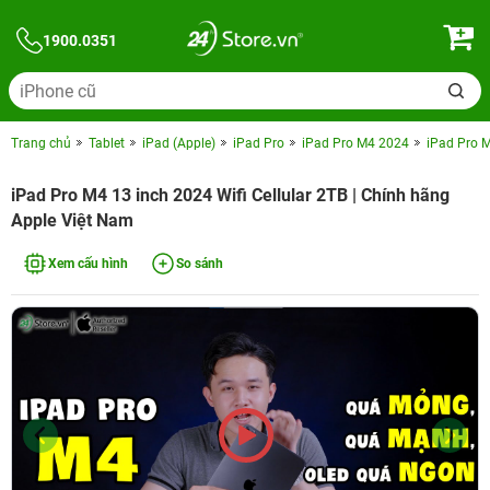
1900.0351
Trang chủ
Tablet
iPad (Apple)
iPad Pro
iPad Pro M4 2024
iPad Pro 
iPad Pro M4 13 inch 2024 Wifi Cellular 2TB | Chính hãng
Apple Việt Nam
Xem cấu hình
So sánh