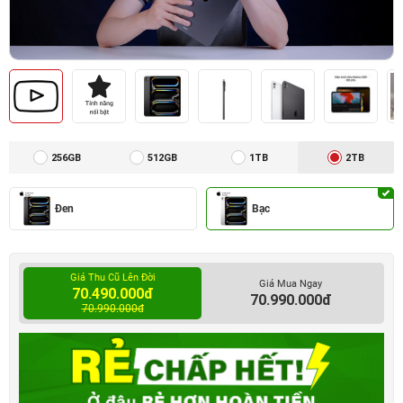
256GB
512GB
1TB
2TB
Đen
Bạc
Giá Thu Cũ Lên Đời
Giá Mua Ngay
70.490.000đ
70.990.000đ
70.990.000đ