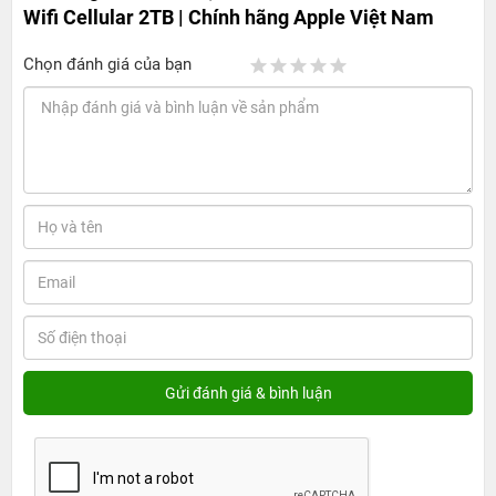
Wifi Cellular 2TB | Chính hãng Apple Việt Nam
Chọn đánh giá của bạn
iPad Pro M4 13-inch 2024 WiFi Cellular 2TB không chỉ là
một chiếc máy tính bảng thông thường, mà là một cỗ
máy sáng tạo đỉnh cao, phù hợp với mọi nhu cầu công
việc và giải trí. Với thiết kế sang trọng, hiệu năng mạnh
mẽ và khả năng kết nối 5G siêu nhanh, đây là lựa chọn
hoàn hảo cho những người đam mê công nghệ. Phiên
bản 2TB đặc biệt vượt trội với dung lượng lưu trữ cực lớn,
lý tưởng cho những ai làm việc với các tệp dữ liệu nặng,
như video 4K, đồ họa hay phần mềm sáng tạo. iPad Pro
M4 13-inch 2024 mang đến không gian lưu trữ rộng lớn,
giúp bạn xử lý mọi tác vụ mà không lo thiếu dung lượng.
Thiết kế tinh tế, bền bỉ vượt thời gian của iPad Pro
M4 13-inch 2024
Điều đầu tiên mà người dùng sẽ nhận thấy khi cầm trên
tay iPad Pro M4 13-inch 2024 chính là thiết kế hoàn hảo,