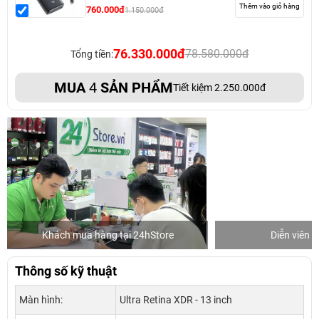
Thêm vào giỏ hàng
760.000đ
1.150.000đ
76.330.000đ
78.580.000đ
Tổng tiền:
MUA
4
SẢN PHẨM
Tiết kiệm 2.250.000đ
Khách mua hàng tại 24hStore
Diễn viên 
Thông số kỹ thuật
Màn hình:
Ultra Retina XDR - 13 inch