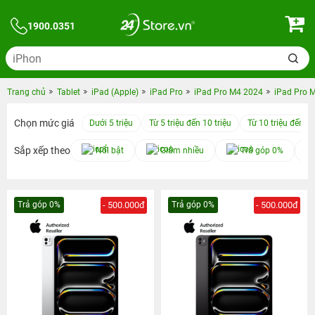
1900.0351
Trang chủ
Tablet
iPad (Apple)
iPad Pro
iPad Pro M4 2024
iPad Pro 
Chọn mức giá
Dưới 5 triệu
Từ 5 triệu đến 10 triệu
Từ 10 triệu đến 15
Sắp xếp theo
Nổi bật
Giảm nhiều
Trả góp 0%
Trả góp 0%
- 500.000đ
Trả góp 0%
- 500.000đ