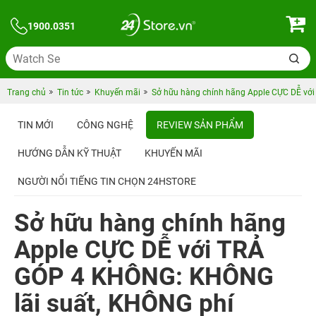
1900.0351
Trang chủ
Tin tức
Khuyến mãi
Sở hữu hàng chính hãng Apple CỰC DỄ vớ
TIN MỚI
CÔNG NGHỆ
REVIEW SẢN PHẨM
HƯỚNG DẪN KỸ THUẬT
KHUYẾN MÃI
NGƯỜI NỔI TIẾNG TIN CHỌN 24HSTORE
Sở hữu hàng chính hãng
Apple CỰC DỄ với TRẢ
GÓP 4 KHÔNG: KHÔNG
lãi suất, KHÔNG phí