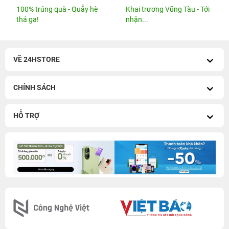
100% trúng quà - Quẫy hè
Khai trương Vũng Tàu - Tới
thả ga!
nhận...
VỀ 24HSTORE
CHÍNH SÁCH
HỖ TRỢ