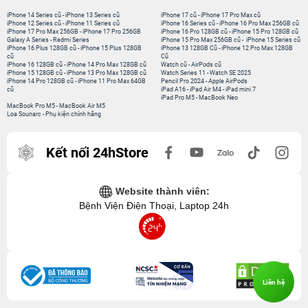
iPhone 14 Series cũ
-
iPhone 13 Series cũ
iPhone 17 cũ
-
iPhone 17 Pro Max cũ
iPhone 12 Series cũ
-
iPhone 11 Series cũ
iPhone 16 Series cũ
-
iPhone 16 Pro Max 256GB cũ
iPhone 17 Pro Max 256GB
-
iPhone 17 Pro 256GB
iPhone 16 Pro 128GB cũ
-
iPhone 15 Pro 128GB cũ
Galaxy A Series
-
Redmi Series
iPhone 15 Pro Max 256GB cũ
-
iPhone 15 Series cũ
iPhone 16 Plus 128GB cũ
-
iPhone 15 Plus 128GB
iPhone 13 128GB Cũ
-
iPhone 12 Pro Max 128GB
cũ
Cũ
iPhone 16 128GB cũ
-
iPhone 14 Pro Max 128GB cũ
Watch cũ
-
AirPods cũ
iPhone 15 128GB cũ
-
iPhone 13 Pro Max 128GB cũ
Watch Series 11
-
Watch SE 2025
iPhone 14 Pro 128GB cũ
-
iPhone 11 Pro Max 64GB
Pencil Pro 2024
-
Apple AirPods
cũ
iPad A16
-
iPad Air M4
-
iPad mini 7
iPad Pro M5
-
MacBook Neo
MacBook Pro M5
-
MacBook Air M5
Loa Sounarc
-
Phụ kiện chính hãng
Kết nối 24hStore
Website thành viên:
Bệnh Viện Điện Thoại, Laptop 24h
Liên hệ