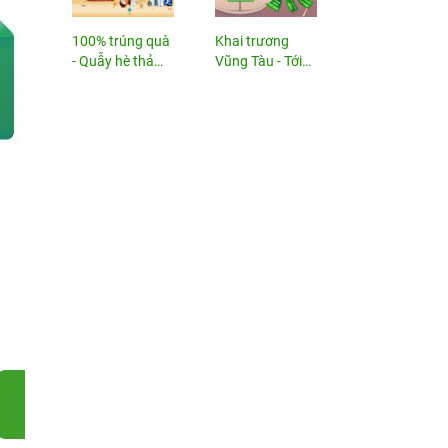
100% trúng quà
Khai trương
- Quẫy hè thả
Vũng Tàu - Tới
ga!
nhận...