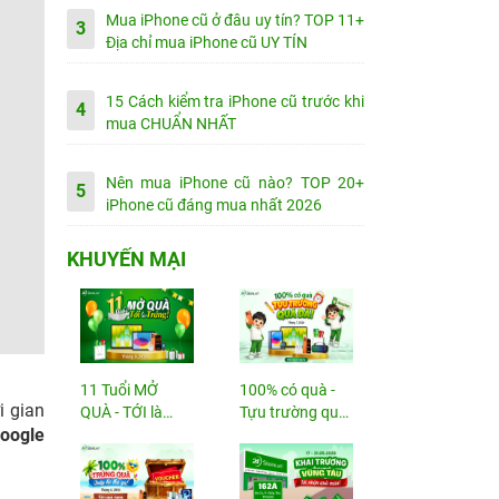
Mua iPhone cũ ở đâu uy tín? TOP 11+
3
Địa chỉ mua iPhone cũ UY TÍN
15 Cách kiểm tra iPhone cũ trước khi
4
mua CHUẨN NHẤT
Nên mua iPhone cũ nào? TOP 20+
5
iPhone cũ đáng mua nhất 2026
KHUYẾN MẠI
11 Tuổi MỞ
100% có quà -
i gian
QUÀ - TỚI là
Tựu trường quá
Google
TRÚNG
đã!