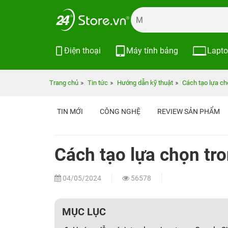
Điện thoại
Máy tính bảng
Lapt
Trang chủ
Tin tức
Hướng dẫn kỹ thuật
Cách tạo lựa c
TIN MỚI
CÔNG NGHỆ
REVIEW SẢN PHẨM
Cách tạo lựa chọn t
04/05/2024
56578
MỤC LỤC