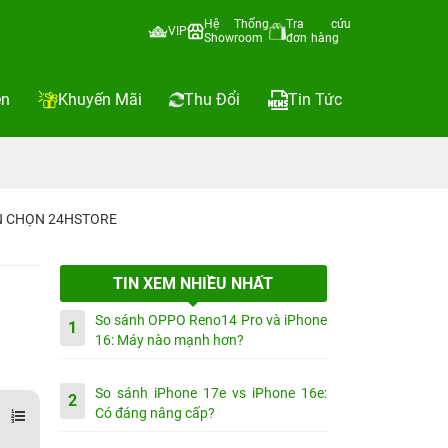
Hệ Thống
Tra cứu
VIP
Showroom
đơn hàng
ện
Khuyến Mãi
Thu Đổi
Tin Tức
IN CHỌN 24HSTORE
TIN XEM NHIỀU NHẤT
So sánh OPPO Reno14 Pro và iPhone
1
16: Máy nào mạnh hơn?
So sánh iPhone 17e vs iPhone 16e:
2
Có đáng nâng cấp?