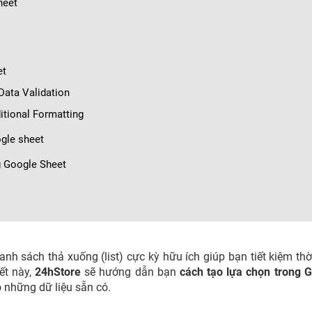
heet
et
Data Validation
tional Formatting
ogle sheet
g Google Sheet
nh sách thả xuống (list) cực kỳ hữu ích giúp bạn tiết kiệm thờ
iết này,
24hStore
sẽ hướng dẫn bạn
cách tạo lựa chọn trong 
 những dữ liệu sẵn có.