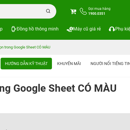
Gọi mua hàng
1900.0351
op
Đồng hồ thông minh
Máy cũ giá rẻ
Phụ ki
họn trong Google Sheet CÓ MÀU
HƯỚNG DẪN KỸ THUẬT
KHUYẾN MÃI
NGƯỜI NỔI TIẾNG T
rong Google Sheet CÓ MÀU