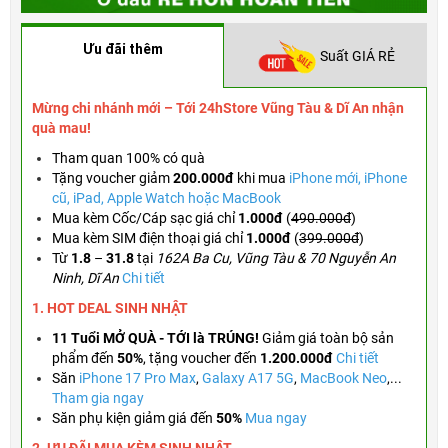
Ưu đãi thêm
Suất GIÁ RẺ
Mừng chi nhánh mới – Tới 24hStore Vũng Tàu & Dĩ An nhận
quà mau!
Tham quan 100% có quà
Tặng voucher
giảm
200.000đ
khi mua
iPhone mới, iPhone
cũ, iPad, Apple Watch hoặc MacBook
Mua kèm Cốc/Cáp sạc giá chỉ
1.000đ
(
490.000đ
)
Mua kèm SIM điện thoại giá chỉ
1.000đ
(
399.000đ
)
Từ
1.8
–
31.8
tại
162A Ba Cu, Vũng Tàu & 70 Nguyễn An
Ninh, Dĩ An
Chi tiết
1. HOT DEAL SINH NHẬT
11 Tuổi MỞ QUÀ - TỚI là TRÚNG!
Giảm giá toàn bộ sản
phẩm đến
50%
,
tặng voucher đến
1.200.000đ
Chi tiết
Săn
iPhone 17 Pro Max
,
Galaxy A17 5G
,
MacBook Neo
,...
Tham gia ngay
Săn phụ kiện giảm giá đến
50%
Mua ngay