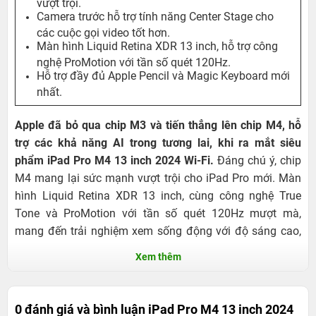
vượt trội.
Camera trước hỗ trợ tính năng Center Stage cho
các cuộc gọi video tốt hơn.
Màn hình Liquid Retina XDR 13 inch, hỗ trợ công
nghệ ProMotion với tần số quét 120Hz.
Hỗ trợ đầy đủ Apple Pencil và Magic Keyboard mới
nhất.
Apple đã bỏ qua chip M3 và tiến thẳng lên chip M4, hỗ
trợ các khả năng AI trong tương lai, khi ra mắt siêu
phẩm iPad Pro M4 13 inch 2024 Wi-Fi.
Đáng chú ý, chip
M4 mang lại sức mạnh vượt trội cho iPad Pro mới. Màn
hình Liquid Retina XDR 13 inch, cùng công nghệ True
Tone và ProMotion với tần số quét 120Hz mượt mà,
mang đến trải nghiệm xem sống động với độ sáng cao,
màu đen sâu và màu sắc rực rỡ. Hãy cùng 24hStore tìm
Xem thêm
hiểu chi tiết qua bài viết dưới đây nhé!
0 đánh giá và bình luận
iPad Pro M4 13 inch 2024