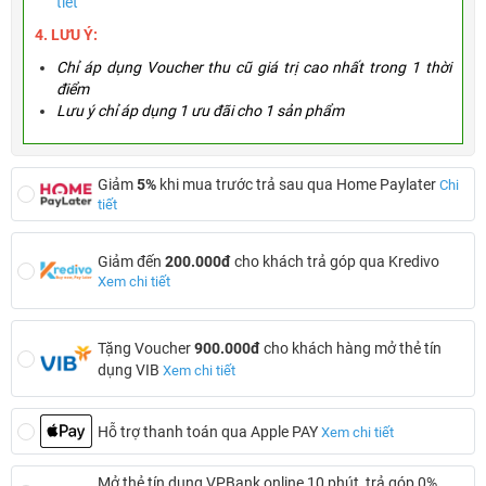
tiết
4. LƯU Ý:
Chỉ áp dụng Voucher thu cũ giá trị cao nhất trong 1 thời
điểm
Lưu ý chỉ áp dụng 1 ưu đãi cho 1 sản phẩm
Giảm
5%
khi mua trước trả sau qua Home Paylater
Chi
tiết
Giảm đến
200.000đ
cho khách trả góp qua Kredivo
Xem chi tiết
Tặng Voucher
900.000đ
cho khách hàng mở thẻ tín
dụng VIB
Xem chi tiết
Hỗ trợ thanh toán qua Apple PAY
Xem chi tiết
Mở thẻ tín dụng VPBank online 10 phút, trả góp 0%,