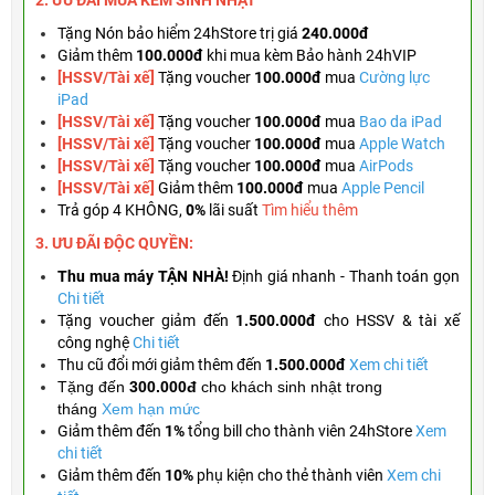
2. ƯU ĐÃI MUA KÈM
SINH NHẬT
Tặng
Nón bảo hiểm 24hStore trị giá
240.000đ
Giảm thêm
100.000đ
khi mua kèm Bảo hành 24hVIP
[HSSV/Tài xế]
Tặng voucher
100.000đ
mua
Cường lực
iPad
[HSSV/Tài xế]
Tặng voucher
100.000đ
mua
Bao da iPad
[HSSV/Tài xế]
Tặng
voucher
100.000đ
mua
Apple Watch
[HSSV/Tài xế]
Tặng
voucher
100.000đ
mua
AirPods
[HSSV/Tài xế]
Giảm thêm
100.000đ
mua
Apple Pencil
Trả góp 4 KHÔNG,
0%
lãi suất
Tìm hiểu thêm
3. ƯU ĐÃI ĐỘC QUYỀN:
Thu mua máy TẬN NHÀ!
Định giá nhanh - Thanh toán gọn
Chi tiết
Tặng
voucher giảm đến
1.500.000đ
cho HSSV & tài xế
công nghệ
Chi tiết
Thu cũ đổi mới giảm thêm đến
1.500.000đ
Xem chi tiết
Tặng đến
300.000đ
cho khách sinh nhật trong
tháng
Xem hạn mức
Giảm thêm đến
1%
tổng bill cho thành viên 24hStore
Xem
chi tiết
Giảm thêm đến
10%
phụ kiện cho thẻ thành viên
Xem chi