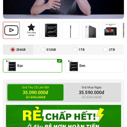
256GB
512GB
1TB
2TB
Bạc
Đen
Giá Thu Cũ Lên Đời
Giá Mua Ngay
35.090.000đ
35.590.000đ
37.590.000đ
37.590.000đ