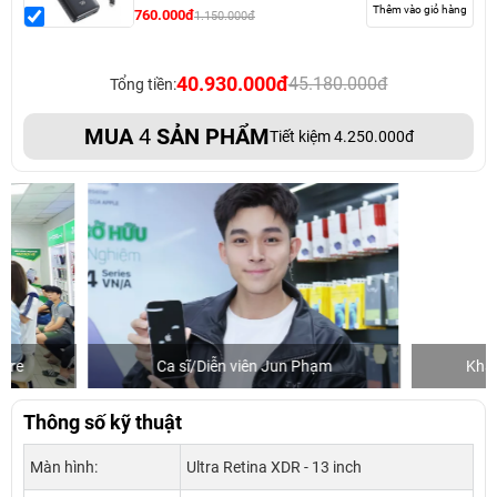
Thêm vào giỏ hàng
760.000đ
1.150.000đ
40.930.000đ
45.180.000đ
Tổng tiền:
MUA
4
SẢN PHẨM
Tiết kiệm 4.250.000đ
Ca sĩ/Diễn viên Jun Phạm
Khách mua hàng
Thông số kỹ thuật
Màn hình:
Ultra Retina XDR - 13 inch