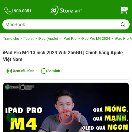
1900.0351
Trang chủ
Tablet
iPad (Apple)
iPad Pro
iPad Pro M4 2024
iPad Pro 
iPad Pro M4 13 inch 2024 Wifi 256GB | Chính hãng Apple
Việt Nam
Xem cấu hình
So sánh