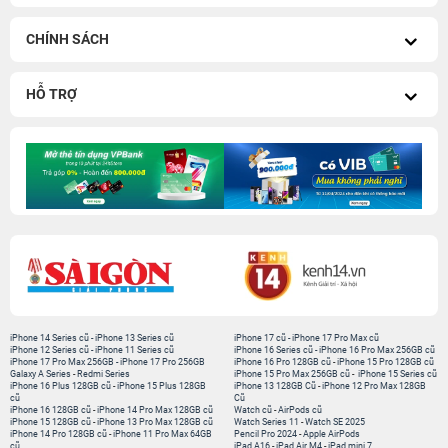
CHÍNH SÁCH
HỖ TRỢ
iPhone 14 Series cũ
-
iPhone 13 Series cũ
iPhone 17 cũ
-
iPhone 17 Pro Max cũ
iPhone 12 Series cũ
-
iPhone 11 Series cũ
iPhone 16 Series cũ
-
iPhone 16 Pro Max 256GB cũ
iPhone 17 Pro Max 256GB
-
iPhone 17 Pro 256GB
iPhone 16 Pro 128GB cũ
-
iPhone 15 Pro 128GB cũ
Galaxy A Series
-
Redmi Series
iPhone 15 Pro Max 256GB cũ
-
iPhone 15 Series cũ
iPhone 16 Plus 128GB cũ
-
iPhone 15 Plus 128GB
iPhone 13 128GB Cũ
-
iPhone 12 Pro Max 128GB
cũ
Cũ
iPhone 16 128GB cũ
-
iPhone 14 Pro Max 128GB cũ
Watch cũ
-
AirPods cũ
iPhone 15 128GB cũ
-
iPhone 13 Pro Max 128GB cũ
Watch Series 11
-
Watch SE 2025
iPhone 14 Pro 128GB cũ
-
iPhone 11 Pro Max 64GB
Pencil Pro 2024
-
Apple AirPods
cũ
iPad A16
-
iPad Air M4
-
iPad mini 7