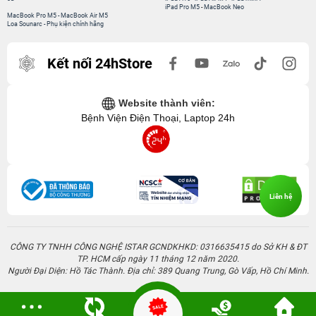
iPad Pro M5
-
MacBook Neo
MacBook Pro M5
-
MacBook Air M5
Loa Sounarc
-
Phụ kiện chính hãng
Kết nối 24hStore
Website thành viên:
Bệnh Viện Điện Thoại, Laptop 24h
Liên hệ
CÔNG TY TNHH CÔNG NGHỆ ISTAR GCNDKHKD: 0316635415 do Sở KH & ĐT
TP. HCM cấp ngày 11 tháng 12 năm 2020.
Người Đại Diện: Hồ Tác Thành. Địa chỉ: 389 Quang Trung, Gò Vấp, Hồ Chí Minh.