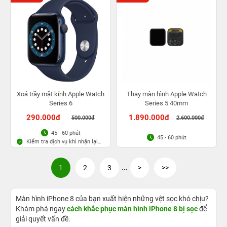
Xoá trầy mặt kính Apple Watch
Thay màn hình Apple Watch
Series 6
Series 5 40mm
290.000đ
1.890.000đ
500.000đ
2.600.000đ
45 - 60 phút
45 - 60 phút
Kiểm tra dịch vụ khi nhận lại
máy
1
2
3
...
>
>>
Màn hình iPhone 8 của bạn xuất hiện những vệt sọc khó chịu?
Khám phá ngay
cách khắc phục màn hình iPhone 8 bị sọc
để
giải quyết vấn đề.