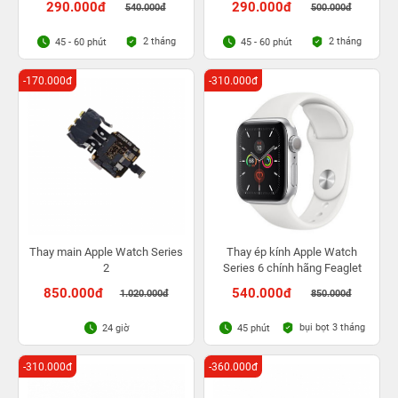
290.000đ
290.000đ
540.000đ
500.000đ
2 tháng
2 tháng
45 - 60 phút
45 - 60 phút
-170.000đ
-310.000đ
Thay main Apple Watch Series
Thay ép kính Apple Watch
2
Series 6 chính hãng Feaglet
850.000đ
540.000đ
1.020.000đ
850.000đ
bụi bọt 3 tháng
24 giờ
45 phút
-310.000đ
-360.000đ