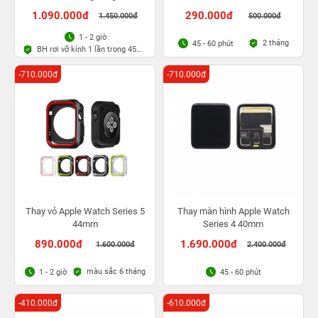
1.090.000đ
290.000đ
1.450.000đ
500.000đ
1 - 2 giờ
2 tháng
45 - 60 phút
BH rơi vỡ kính 1 lần trong 45
ngày
-710.000đ
-710.000đ
Thay vỏ Apple Watch Series 5
Thay màn hình Apple Watch
44mm
Series 4 40mm
890.000đ
1.690.000đ
1.600.000đ
2.400.000đ
màu sắc 6 tháng
1 - 2 giờ
45 - 60 phút
-410.000đ
-610.000đ