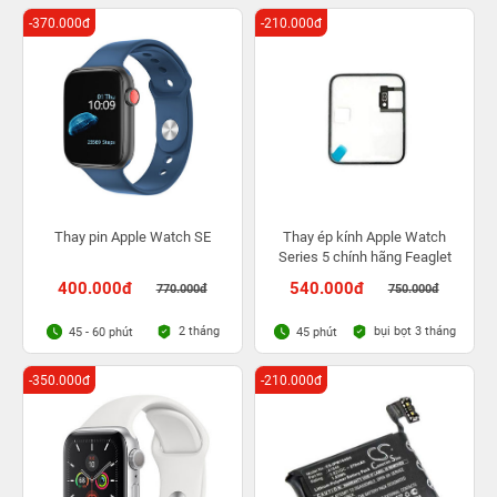
-370.000đ
-210.000đ
Thay pin Apple Watch SE
Thay ép kính Apple Watch
Series 5 chính hãng Feaglet
400.000đ
540.000đ
770.000đ
750.000đ
2 tháng
bụi bọt 3 tháng
45 - 60 phút
45 phút
-350.000đ
-210.000đ