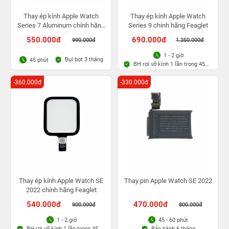
Thay ép kính Apple Watch
Thay ép kính Apple Watch
Series 7 Aluminum chính hãng
Series 9 chính hãng Feaglet
Feaglet
550.000đ
690.000đ
990.000đ
1.350.000đ
1 - 2 giờ
Bụi bọt 3 tháng
45 phút
BH rơi vỡ kính 1 lần trong 45
ngày
-360.000đ
-330.000đ
Thay ép kính Apple Watch SE
Thay pin Apple Watch SE 2022
2022 chính hãng Feaglet
540.000đ
470.000đ
900.000đ
800.000đ
1 - 2 giờ
45 - 60 phút
BH rơi vỡ kính 1 lần trong 45
Bảo hành 6 tháng