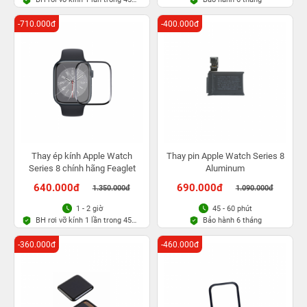
ngày
-710.000đ
-400.000đ
Thay ép kính Apple Watch
Thay pin Apple Watch Series 8
Series 8 chính hãng Feaglet
Aluminum
640.000đ
690.000đ
1.350.000đ
1.090.000đ
1 - 2 giờ
45 - 60 phút
BH rơi vỡ kính 1 lần trong 45
Bảo hành 6 tháng
ngày
-360.000đ
-460.000đ