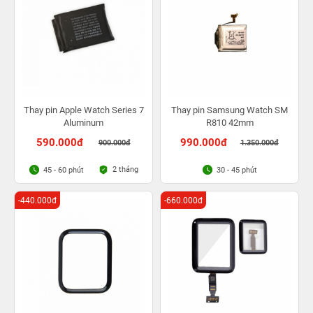
Thay pin Apple Watch Series 7
Thay pin Samsung Watch SM
Aluminum
R810 42mm
590.000đ
990.000đ
900.000đ
1.350.000đ
2 tháng
45 - 60 phút
30 - 45 phút
-440.000đ
-660.000đ