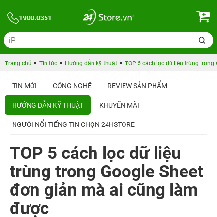
1900.0351
Trang chủ
Tin tức
Hướng dẫn kỹ thuật
TOP 5 cách lọc dữ liệu trùng tron
TIN MỚI
CÔNG NGHỆ
REVIEW SẢN PHẨM
HƯỚNG DẪN KỸ THUẬT
KHUYẾN MÃI
NGƯỜI NỔI TIẾNG TIN CHỌN 24HSTORE
TOP 5 cách lọc dữ liệu
trùng trong Google Sheet
đơn giản mà ai cũng làm
được