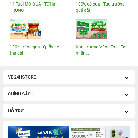
11 Tuổi MỞ QUÀ - TỚI là
100% có quà - Tựu trường
TRÚNG
quá đã!
100% trúng quà - Quẫy hè
Khai trương Vũng Tàu - Tới
thả ga!
nhận...
VỀ 24HSTORE
CHÍNH SÁCH
HỖ TRỢ