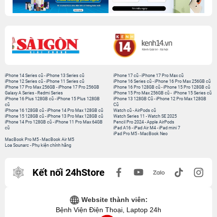
iPhone 14 Series cũ
-
iPhone 13 Series cũ
iPhone 17 cũ
-
iPhone 17 Pro Max cũ
iPhone 12 Series cũ
-
iPhone 11 Series cũ
iPhone 16 Series cũ
-
iPhone 16 Pro Max 256GB cũ
iPhone 17 Pro Max 256GB
-
iPhone 17 Pro 256GB
iPhone 16 Pro 128GB cũ
-
iPhone 15 Pro 128GB cũ
Galaxy A Series
-
Redmi Series
iPhone 15 Pro Max 256GB cũ
-
iPhone 15 Series cũ
iPhone 16 Plus 128GB cũ
-
iPhone 15 Plus 128GB
iPhone 13 128GB Cũ
-
iPhone 12 Pro Max 128GB
cũ
Cũ
iPhone 16 128GB cũ
-
iPhone 14 Pro Max 128GB cũ
Watch cũ
-
AirPods cũ
iPhone 15 128GB cũ
-
iPhone 13 Pro Max 128GB cũ
Watch Series 11
-
Watch SE 2025
iPhone 14 Pro 128GB cũ
-
iPhone 11 Pro Max 64GB
Pencil Pro 2024
-
Apple AirPods
cũ
iPad A16
-
iPad Air M4
-
iPad mini 7
iPad Pro M5
-
MacBook Neo
MacBook Pro M5
-
MacBook Air M5
Loa Sounarc
-
Phụ kiện chính hãng
Kết nối 24hStore
Website thành viên:
Bệnh Viện Điện Thoại, Laptop 24h