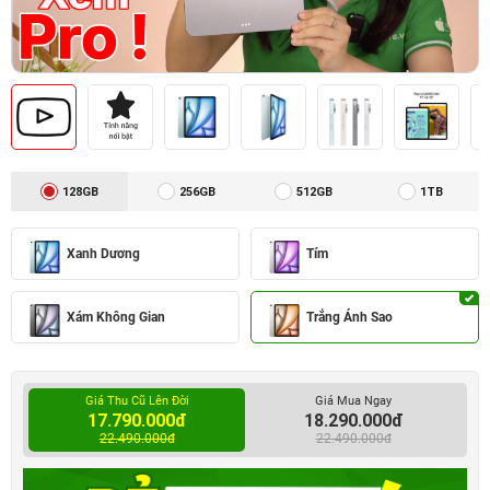
128GB
256GB
512GB
1TB
Xanh Dương
Tím
Xám Không Gian
Trắng Ánh Sao
Giá Thu Cũ Lên Đời
Giá Mua Ngay
17.790.000đ
18.290.000đ
22.490.000đ
22.490.000đ