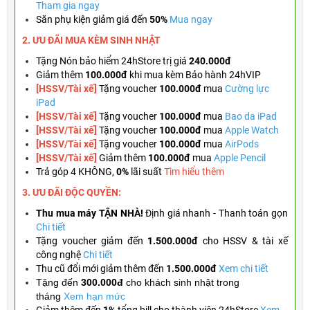
Tham gia ngay
Săn phụ kiện giảm giá đến
50%
Mua ngay
2. ƯU ĐÃI MUA KÈM
SINH NHẬT
Tặng
Nón bảo hiểm 24hStore trị giá
240.000đ
Giảm thêm
100.000đ
khi mua kèm Bảo hành 24hVIP
[HSSV/Tài xế]
Tặng voucher
100.000đ
mua
Cường lực
iPad
[HSSV/Tài xế]
Tặng voucher
100.000đ
mua
Bao da iPad
[HSSV/Tài xế]
Tặng
voucher
100.000đ
mua
Apple Watch
[HSSV/Tài xế]
Tặng
voucher
100.000đ
mua
AirPods
[HSSV/Tài xế]
Giảm thêm
100.000đ
mua
Apple Pencil
Trả góp 4 KHÔNG,
0%
lãi suất
Tìm hiểu thêm
3. ƯU ĐÃI ĐỘC QUYỀN:
Thu mua máy TẬN NHÀ!
Định giá nhanh - Thanh toán gọn
Chi tiết
Tặng
voucher giảm đến
1.500.000đ
cho HSSV & tài xế
công nghệ
Chi tiết
Thu cũ đổi mới giảm thêm đến
1.500.000đ
Xem chi tiết
Tặng đến
300.000đ
cho khách sinh nhật trong
tháng
Xem hạn mức