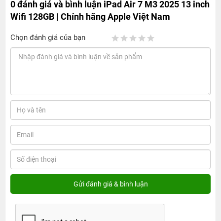
0 đánh giá và bình luận
iPad Air 7 M3 2025 13 inch
Wifi 128GB | Chính hãng Apple Việt Nam
Chọn đánh giá của bạn
iPad Air M3 2025 13-inch Wifi 128GB - Sức
mạnh vượt trội đến từ chip M3
1. Giá bán iPad Air M3 2025 13-inch Wifi 128GB
​Theo thông tin chính thức từ Apple, ​iPad Air M3 2025 13-
inch phiên bản Wifi 128GB có giá bán khởi điểm tại Việt
Nam là 22.499.000 đồng.