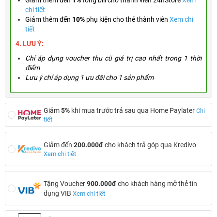
Giảm thêm đến
1%
tổng bill cho thành viên 24hStore
Xem
chi tiết
Giảm thêm đến
10%
phụ kiện cho thẻ thành viên
Xem chi
tiết
4. LƯU Ý:
Chỉ áp dụng voucher thu cũ giá trị cao nhất trong 1 thời
điểm
Lưu ý chỉ áp dụng 1 ưu đãi cho 1 sản phẩm
Giảm
5%
khi mua trước trả sau qua Home Paylater
Chi
tiết
Giảm đến
200.000đ
cho khách trả góp qua Kredivo
Xem chi tiết
Tặng Voucher
900.000đ
cho khách hàng mở thẻ tín
dụng VIB
Xem chi tiết