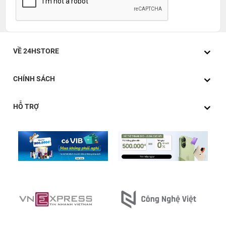
VỀ 24HSTORE
CHÍNH SÁCH
HỖ TRỢ
2. So sánh thế hệ trước - iPad Air 13-inch (M3)