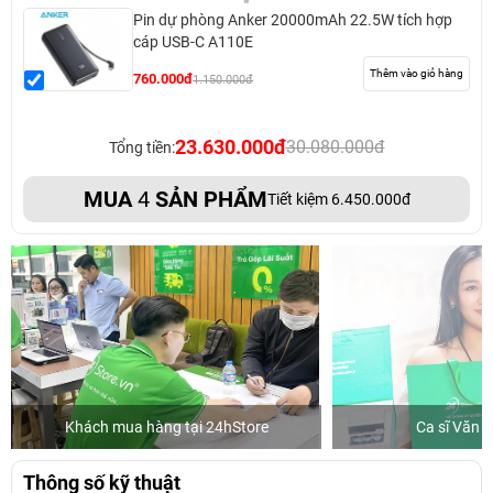
Pin dự phòng Anker 20000mAh 22.5W tích hợp
cáp USB-C A110E
Thêm vào giỏ hàng
760.000đ
1.150.000đ
23.630.000đ
30.080.000đ
Tổng tiền:
MUA
4
SẢN PHẨM
Tiết kiệm 6.450.000đ
Khách mua hàng tại 24hStore
Ca sĩ Văn 
Thông số kỹ thuật