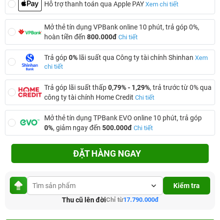
Hỗ trợ thanh toán qua Apple PAY
Xem chi tiết
Mở thẻ tín dụng VPBank online 10 phút, trả góp 0%,
hoàn tiền đến
800.000đ
Chi tiết
Trả góp
0%
lãi suất qua Công ty tài chính Shinhan
Xem
chi tiết
Trả góp lãi suất thấp
0,79% - 1,29%
, trả trước từ 0% qua
công ty tài chính Home Credit
Chi tiết
Mở thẻ tín dụng TPBank EVO online 10 phút, trả góp
0%
, giảm ngay đến
500.000đ
Chi tiết
ĐẶT HÀNG NGAY
Kiểm tra
Thu cũ lên đời
Chỉ từ
17.790.000đ