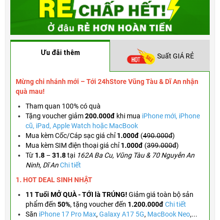
Ưu đãi thêm
Suất GIÁ RẺ
Mừng chi nhánh mới – Tới 24hStore Vũng Tàu & Dĩ An nhận
quà mau!
Tham quan 100% có quà
Tặng voucher
giảm
200.000đ
khi mua
iPhone mới, iPhone
cũ, iPad, Apple Watch hoặc MacBook
Mua kèm Cốc/Cáp sạc giá chỉ
1.000đ
(
490.000đ
)
Mua kèm SIM điện thoại giá chỉ
1.000đ
(
399.000đ
)
Từ
1.8
–
31.8
tại
162A Ba Cu, Vũng Tàu & 70 Nguyễn An
Ninh, Dĩ An
Chi tiết
1. HOT DEAL SINH NHẬT
11 Tuổi MỞ QUÀ - TỚI là TRÚNG!
Giảm giá toàn bộ sản
phẩm đến
50%
,
tặng voucher đến
1.200.000đ
Chi tiết
Săn
iPhone 17 Pro Max
,
Galaxy A17 5G
,
MacBook Neo
,...