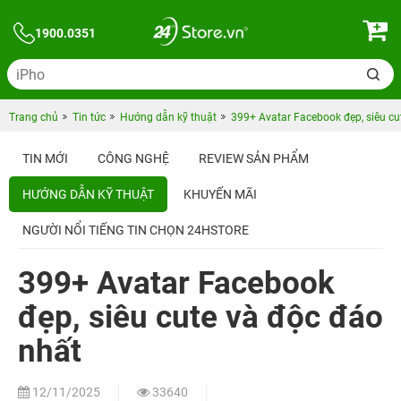
1900.0351
Trang chủ
Tin tức
Hướng dẫn kỹ thuật
399+ Avatar Facebook đẹp, siêu cu
TIN MỚI
CÔNG NGHỆ
REVIEW SẢN PHẨM
HƯỚNG DẪN KỸ THUẬT
KHUYẾN MÃI
NGƯỜI NỔI TIẾNG TIN CHỌN 24HSTORE
399+ Avatar Facebook
đẹp, siêu cute và độc đáo
nhất
12/11/2025
33640