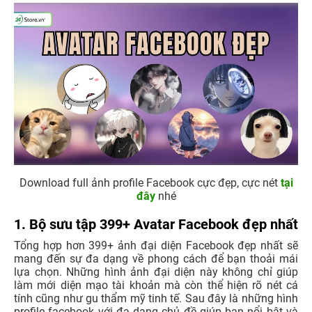
Download full ảnh profile Facebook cực đẹp, cực nét
tại
đây
nhé
1. Bộ sưu tập 399+ Avatar Facebook đẹp nhất
Tổng hợp hơn 399+ ảnh đại diện Facebook đẹp nhất sẽ
mang đến sự đa dạng về phong cách để bạn thoải mái
lựa chọn. Những hình ảnh đại diện này không chỉ giúp
làm mới diện mạo tài khoản mà còn thể hiện rõ nét cá
tính cũng như gu thẩm mỹ tinh tế. Sau đây là những hình
profile facebook với đa dạng chủ đề giúp bạn nổi bật và