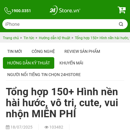
1900.0351
Trang chủ
Tin tức
Hướng dẫn kỹ thuật
Tổng hợp 150+ Hình nền hài hước, v
TIN MỚI
CÔNG NGHỆ
REVIEW SẢN PHẨM
HƯỚNG DẪN KỸ THUẬT
KHUYẾN MÃI
NGƯỜI NỔI TIẾNG TIN CHỌN 24HSTORE
Tổng hợp 150+ Hình nền
hài hước, vô tri, cute, vui
nhộn MIỄN PHÍ
18/07/2025
103482