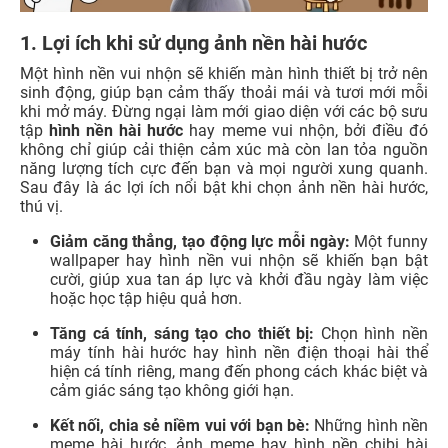
1. Lợi ích khi sử dụng ảnh nền hài hước
Một hình nền vui nhộn sẽ khiến màn hình thiết bị trở nên
sinh động, giúp bạn cảm thấy thoải mái và tươi mới mỗi
khi mở máy. Đừng ngại làm mới giao diện với các bộ sưu
tập
hình nền hài hước
hay meme vui nhộn, bởi điều đó
không chỉ giúp cải thiện cảm xúc mà còn lan tỏa nguồn
năng lượng tích cực đến bạn và mọi người xung quanh.
Sau đây là ác lợi ích nổi bật khi chọn ảnh nền hài hước,
thú vị.
Giảm căng thẳng, tạo động lực mỗi ngày:
Một funny
wallpaper hay hình nền vui nhộn sẽ khiến bạn bật
cười, giúp xua tan áp lực và khởi đầu ngày làm việc
hoặc học tập hiệu quả hơn.
Tăng cá tính, sáng tạo cho thiết bị:
Chọn hình nền
máy tính hài hước hay hình nền điện thoại hài thể
hiện cá tính riêng, mang đến phong cách khác biệt và
cảm giác sáng tạo không giới hạn.
Kết nối, chia sẻ niềm vui với bạn bè:
Những hình nền
meme hài hước, ảnh meme hay hình nền chibi hài