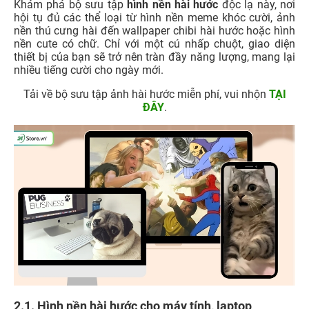
Khám phá bộ sưu tập
hình nền hài hước
độc lạ này, nơi
hội tụ đủ các thể loại từ hình nền meme khóc cười, ảnh
nền thú cưng hài đến wallpaper chibi hài hước hoặc hình
nền cute có chữ. Chỉ với một cú nhấp chuột, giao diện
thiết bị của bạn sẽ trở nên tràn đầy năng lượng, mang lại
nhiều tiếng cười cho ngày mới.
Tải về bộ sưu tập ảnh hài hước miễn phí, vui nhộn
TẠI
ĐÂY
.
2.1. Hình nền hài hước cho máy tính, laptop