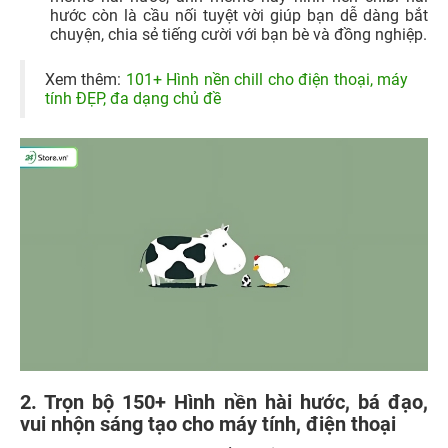
hước còn là cầu nối tuyệt vời giúp bạn dễ dàng bắt
chuyện, chia sẻ tiếng cười với bạn bè và đồng nghiệp.
Xem thêm:
101+ Hình nền chill cho điện thoại, máy
tính ĐẸP, đa dạng chủ đề
2. Trọn bộ 150+ Hình nền hài hước, bá đạo,
vui nhộn sáng tạo cho máy tính, điện thoại