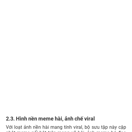
2.3. Hình nền meme hài, ảnh chế viral
Với loạt ảnh nền hài mang tính viral, bộ sưu tập này cập
nhật meme nổi bật trên mạng xã hội, ảnh meme bá đạo
và cả ảnh meme khóc cười khiến ai nhìn cũng phải bật
cười. Đây còn là nguồn ý tưởng độc lạ khi muốn đổi
hình
nền ngầu
, thể hiện cá tính trên máy tính hay điện thoại.
Xem thêm:
199+ Hình nền buồn tâm trạng ĐẸP
NHẤT, cô đơn, khóc, đau lòng