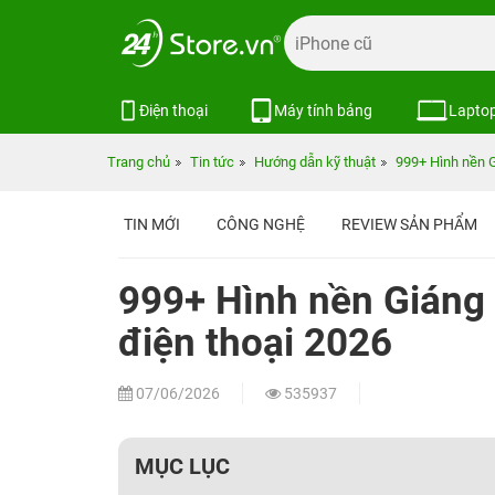
Điện thoại
Máy tính bảng
Lapto
Trang chủ
Tin tức
Hướng dẫn kỹ thuật
999+ Hình nền G
TIN MỚI
CÔNG NGHỆ
REVIEW SẢN PHẨM
999+ Hình nền Giáng 
điện thoại 2026
07/06/2026
535937
MỤC LỤC