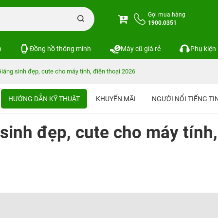
Gọi mua hàng
1900.0351
p
Đồng hồ thông minh
Máy cũ giá rẻ
Phụ kiện
iáng sinh đẹp, cute cho máy tính, điện thoại 2026
HƯỚNG DẪN KỸ THUẬT
KHUYẾN MÃI
NGƯỜI NỔI TIẾNG T
sinh đẹp, cute cho máy tính,