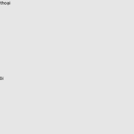
 thoại
ôi