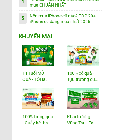
4
mua CHUẨN NHẤT
Nên mua iPhone cũ nào? TOP 20+
5
iPhone cũ đáng mua nhất 2026
KHUYẾN MẠI
11 Tuổi MỞ
100% có quà -
QUÀ - TỚI là
Tựu trường quá
TRÚNG
đã!
100% trúng quà
Khai trương
- Quẫy hè thả
Vũng Tàu - Tới
ga!
nhận...