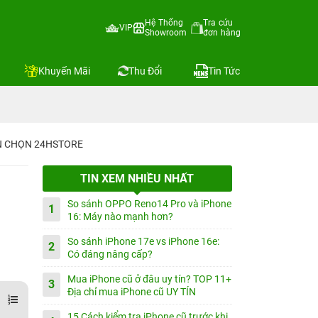
Hệ Thống
Tra cứu
VIP
Showroom
đơn hàng
Khuyến Mãi
Thu Đổi
Tin Tức
IN CHỌN 24HSTORE
TIN XEM NHIỀU NHẤT
So sánh OPPO Reno14 Pro và iPhone
1
16: Máy nào mạnh hơn?
So sánh iPhone 17e vs iPhone 16e:
2
Có đáng nâng cấp?
Mua iPhone cũ ở đâu uy tín? TOP 11+
3
Địa chỉ mua iPhone cũ UY TÍN
15 Cách kiểm tra iPhone cũ trước khi