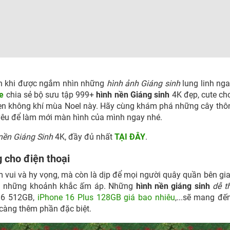
hơn khi được ngắm nhìn những
hình ảnh Giáng sinh
lung linh nga
e
chia sẻ bộ sưu tập 999+
h
ình nền Giáng sinh
4K đẹp, cute ch
 vẹn không khí mùa Noel này. Hãy cùng khám phá những cây thô
yêu để làm mới màn hình của mình ngay nhé.
nền Giáng Sinh
4K, đầy đủ nhất
TẠI ĐÂY
.
g cho điện thoại
m vui và hy vọng, mà còn là dịp để mọi người quây quần bên gia
ởng những khoảnh khắc ấm áp. Những
hình nền giáng sinh
dễ t
16 512GB,
iPhone 16 Plus 128GB giá bao nhiêu
,...sẽ mang đ
càng thêm phần đặc biệt.