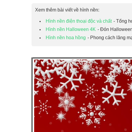
Xem thêm bài viết về hình nền:
Hình nền điện thoại độc và chất
- Tổng h
Hình nền Halloween 4K
- Đón Halloween 
Hình nền hoa hồng
- Phong cách lãng mạ