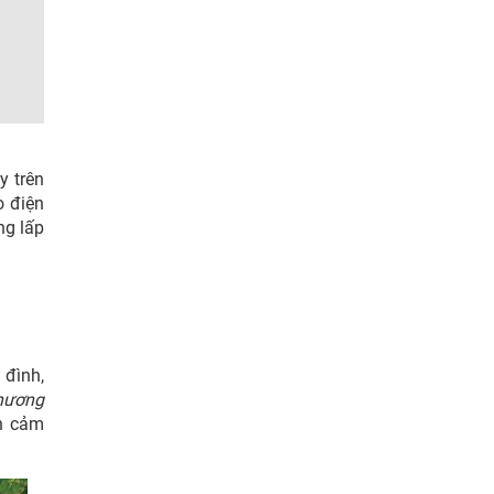
y trên
o điện
ng lấp
 đình,
hương
ến cảm